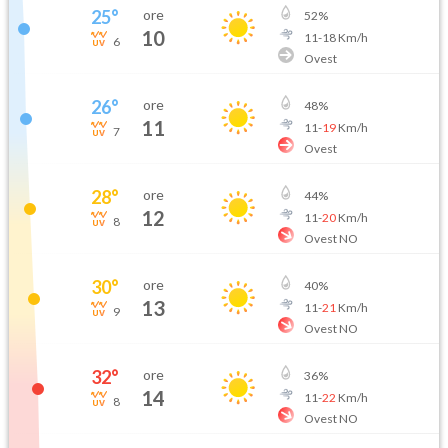
25
°
ore
52
%
10
11
-
18
Km/h
6
Ovest
26
°
ore
48
%
11
11
-
19
Km/h
7
Ovest
28
°
ore
44
%
12
11
-
20
Km/h
8
Ovest NO
30
°
ore
40
%
13
11
-
21
Km/h
9
Ovest NO
32
°
ore
36
%
14
11
-
22
Km/h
8
Ovest NO