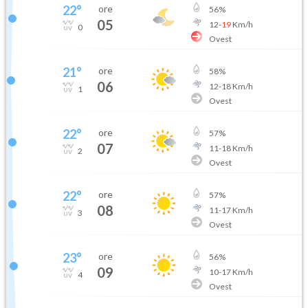
22
°
ore
56
%
05
12
-
19
Km/h
0
Ovest
21
°
ore
58
%
06
12
-
18
Km/h
1
Ovest
22
°
ore
57
%
07
11
-
18
Km/h
2
Ovest
22
°
ore
57
%
08
11
-
17
Km/h
3
Ovest
23
°
ore
56
%
09
10
-
17
Km/h
4
Ovest