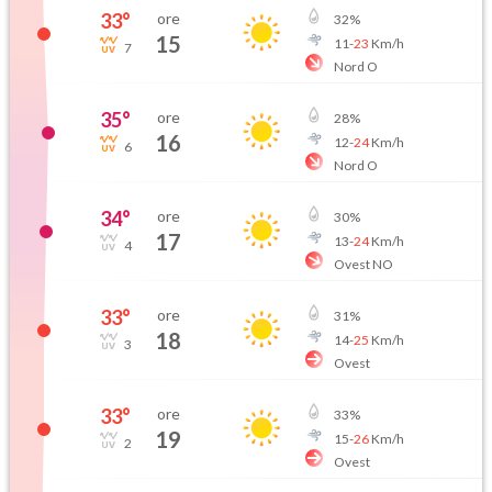
33
°
ore
32
%
15
11
-
23
Km/h
7
Nord O
35
°
ore
28
%
16
12
-
24
Km/h
6
Nord O
34
°
ore
30
%
17
13
-
24
Km/h
4
Ovest NO
33
°
ore
31
%
18
14
-
25
Km/h
3
Ovest
33
°
ore
33
%
19
15
-
26
Km/h
2
Ovest