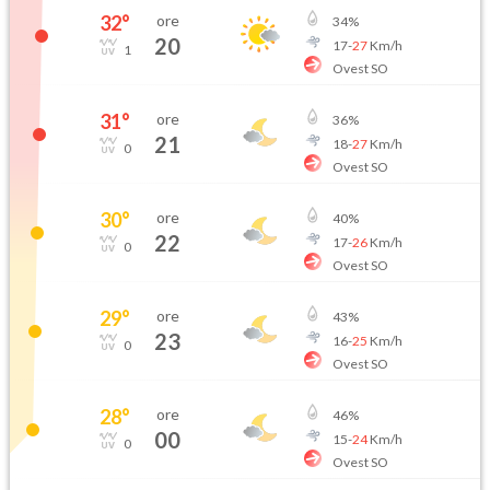
32
°
ore
34
%
20
17
-
27
Km/h
1
Ovest SO
31
°
ore
36
%
21
18
-
27
Km/h
0
Ovest SO
30
°
ore
40
%
22
17
-
26
Km/h
0
Ovest SO
29
°
ore
43
%
23
16
-
25
Km/h
0
Ovest SO
28
°
ore
46
%
00
15
-
24
Km/h
0
Ovest SO