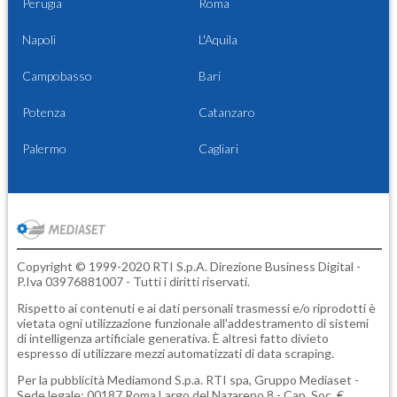
Perugia
Roma
Napoli
L'Aquila
Campobasso
Bari
Potenza
Catanzaro
Palermo
Cagliari
Copyright © 1999-2020 RTI S.p.A. Direzione Business Digital -
P.Iva 03976881007 - Tutti i diritti riservati.
Rispetto ai contenuti e ai dati personali trasmessi e/o riprodotti è
vietata ogni utilizzazione funzionale all'addestramento di sistemi
di intelligenza artificiale generativa. È altresì fatto divieto
espresso di utilizzare mezzi automatizzati di data scraping.
Per la pubblicità
Mediamond S.p.a.
RTI spa, Gruppo Mediaset -
Sede legale: 00187 Roma Largo del Nazareno 8 - Cap. Soc. €