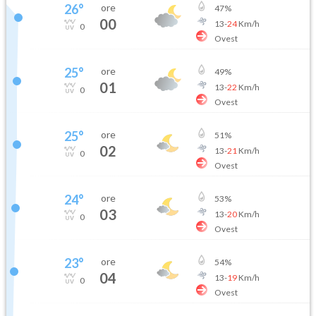
26
°
ore
47
%
00
13
-
24
Km/h
0
Ovest
25
°
ore
49
%
01
13
-
22
Km/h
0
Ovest
25
°
ore
51
%
02
13
-
21
Km/h
0
Ovest
24
°
ore
53
%
03
13
-
20
Km/h
0
Ovest
23
°
ore
54
%
04
13
-
19
Km/h
0
Ovest