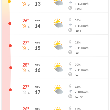
13
7
-
11
Km/h
9
Est SE
26
°
ore
54
%
14
8
-
11
Km/h
8
Sud E
27
°
ore
52
%
15
8
-
11
Km/h
7
Sud
28
°
ore
50
%
16
7
-
11
Km/h
6
Sud
27
°
ore
52
%
17
7
-
10
Km/h
4
Sud SE
26
°
ore
54
%