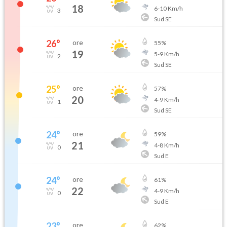
18
6
-
10
Km/h
3
Sud SE
26
°
ore
55
%
19
5
-
9
Km/h
2
Sud SE
25
°
ore
57
%
20
4
-
9
Km/h
1
Sud SE
24
°
ore
59
%
21
4
-
8
Km/h
0
Sud E
24
°
ore
61
%
22
4
-
9
Km/h
0
Sud E
23
°
ore
62
%