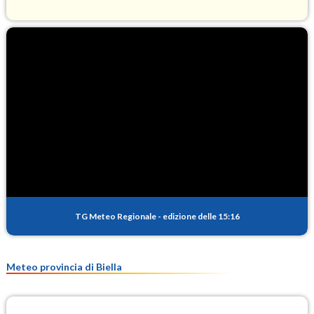
O3
98.4
(Ozono)
NO2
2.0
(Diossido di azoto)
SO2
0.5
(Anidride solforosa)
PM10
17.2
(Materia particolata)
TG Meteo Regionale
-
edizione delle 15:16
PM25
13.8
(Materia particolata)
Meteo provincia di Biella