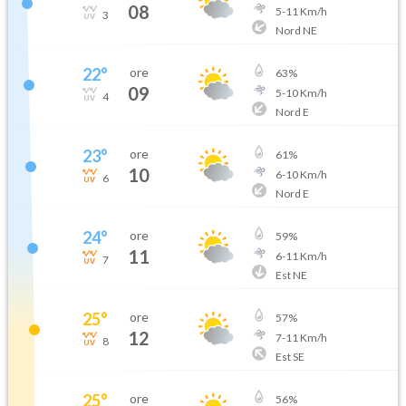
08
5
-
11
Km/h
3
Nord NE
22
°
ore
63
%
09
5
-
10
Km/h
4
Nord E
23
°
ore
61
%
10
6
-
10
Km/h
6
Nord E
24
°
ore
59
%
11
6
-
11
Km/h
7
Est NE
25
°
ore
57
%
12
7
-
11
Km/h
8
Est SE
25
°
ore
56
%