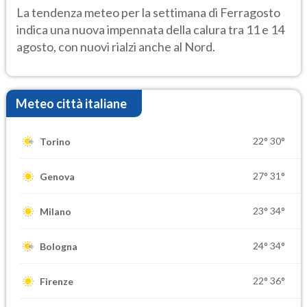
temporale
La tendenza meteo per la settimana di Ferragosto
indica una nuova impennata della calura tra 11 e 14
agosto, con nuovi rialzi anche al Nord.
Meteo città italiane
22°
30°
Torino
27°
31°
Genova
23°
34°
Milano
24°
34°
Bologna
22°
36°
Firenze