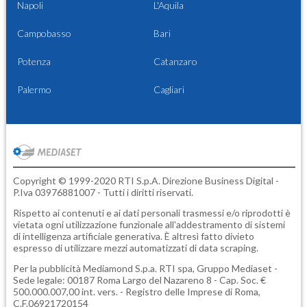
Napoli
L'Aquila
Campobasso
Bari
Potenza
Catanzaro
Palermo
Cagliari
Copyright © 1999-2020 RTI S.p.A. Direzione Business Digital -
P.Iva 03976881007 - Tutti i diritti riservati.
Rispetto ai contenuti e ai dati personali trasmessi e/o riprodotti è
vietata ogni utilizzazione funzionale all'addestramento di sistemi
di intelligenza artificiale generativa. È altresì fatto divieto
espresso di utilizzare mezzi automatizzati di data scraping.
Per la pubblicità
Mediamond S.p.a.
RTI spa, Gruppo Mediaset -
Sede legale: 00187 Roma Largo del Nazareno 8 - Cap. Soc. €
500.000.007,00 int. vers. - Registro delle Imprese di Roma,
C.F.06921720154