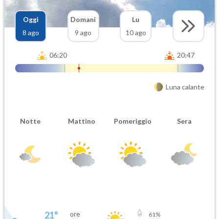
Oggi
Domani
Lu
8 ago
9 ago
10 ago
06:20
20:47
Luna calante
Notte
Mattino
Pomeriggio
Sera
21
°
ore
61
%