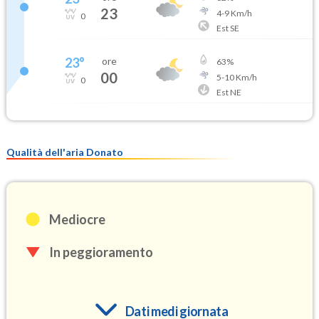
23
4
-
9
Km/h
0
Est SE
23
°
ore
63
%
00
5
-
10
Km/h
0
Est NE
Qualità dell'aria Donato
Mediocre
In peggioramento
Dati medi giornata