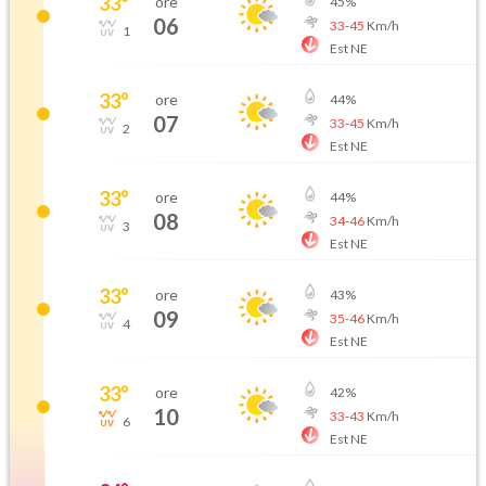
33
°
ore
45
%
06
33
-
45
Km/h
1
Est NE
33
°
ore
44
%
07
33
-
45
Km/h
2
Est NE
33
°
ore
44
%
08
34
-
46
Km/h
3
Est NE
33
°
ore
43
%
09
35
-
46
Km/h
4
Est NE
33
°
ore
42
%
10
33
-
43
Km/h
6
Est NE