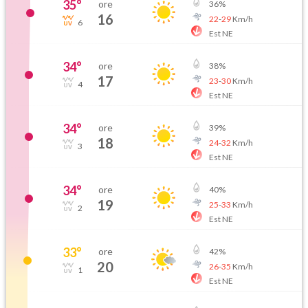
35
°
ore
36
%
16
22
-
29
Km/h
6
Est NE
34
°
ore
38
%
17
23
-
30
Km/h
4
Est NE
34
°
ore
39
%
18
24
-
32
Km/h
3
Est NE
34
°
ore
40
%
19
25
-
33
Km/h
2
Est NE
33
°
ore
42
%
20
26
-
35
Km/h
1
Est NE