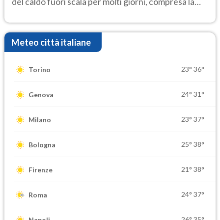
del caldo fuori scala per molti giorni, compresa la
settimana di Ferragosto
Meteo città italiane
23°
36°
Torino
24°
31°
Genova
23°
37°
Milano
25°
38°
Bologna
21°
38°
Firenze
24°
37°
Roma
26°
35°
Napoli