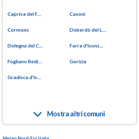
Capriva del F...
Casoni
Cormons
Doberdò del L...
Dolegna del C...
Farra d'Isonz...
Fogliano Redi...
Gorizia
Gradisca d'Is...
Mostra altri comuni
Meteo Nord-Est Italia