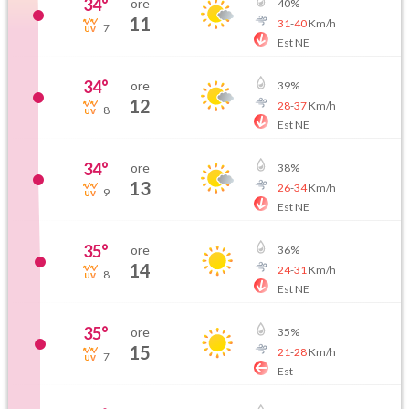
34
°
ore
40
%
11
31
-
40
Km/h
7
Est NE
34
°
ore
39
%
12
28
-
37
Km/h
8
Est NE
34
°
ore
38
%
13
26
-
34
Km/h
9
Est NE
35
°
ore
36
%
14
24
-
31
Km/h
8
Est NE
35
°
ore
35
%
15
21
-
28
Km/h
7
Est