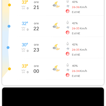
33
°
ore
43
%
21
26
-
36
Km/h
0
Est NE
32
°
ore
42
%
22
26
-
35
Km/h
0
Est NE
30
°
ore
42
%
23
26
-
35
Km/h
0
Est NE
33
°
ore
40
%
00
26
-
34
Km/h
0
Est NE