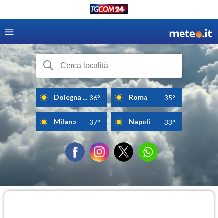
Dolegna ...
Roma
36°
35°
Milano
Napoli
37°
33°