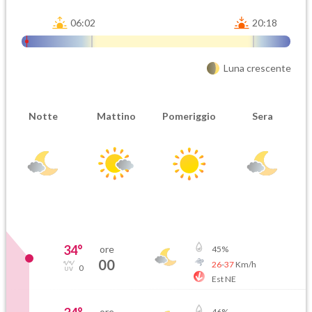
06:02
20:18
Luna crescente
Notte
Mattino
Pomeriggio
Sera
34
°
ore
45
%
00
26
-
37
Km/h
0
Est NE
ore
46
%