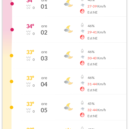
34
°
01
27
-
39
Km/h
0
Est NE
34
°
ore
46
%
02
29
-
41
Km/h
0
Est NE
33
°
ore
46
%
03
30
-
43
Km/h
0
Est NE
33
°
ore
46
%
04
31
-
44
Km/h
0
Est NE
33
°
ore
45
%
05
32
-
44
Km/h
0
Est NE