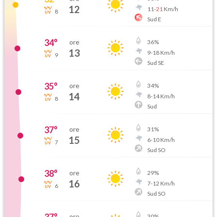
12
11
-
21
Km/h
8
Sud E
34
°
ore
36
%
13
9
-
18
Km/h
9
Sud SE
35
°
ore
34
%
14
8
-
14
Km/h
8
Sud
37
°
ore
31
%
15
6
-
10
Km/h
7
Sud SO
38
°
ore
29
%
16
7
-
12
Km/h
6
Sud SO
ore
30
%