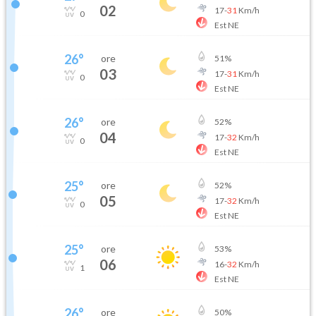
02
17
-
31
Km/h
0
Est NE
26
°
ore
51
%
03
17
-
31
Km/h
0
Est NE
26
°
ore
52
%
04
17
-
32
Km/h
0
Est NE
25
°
ore
52
%
05
17
-
32
Km/h
0
Est NE
25
°
ore
53
%
06
16
-
32
Km/h
1
Est NE
26
°
ore
50
%