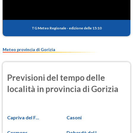
TG Meteo Regionale
-
edizione delle 15:10
Meteo provincia di Gorizia
Previsioni del tempo delle
località in provincia di Gorizia
Capriva del F...
Casoni
Cormons
Doberdò del L...