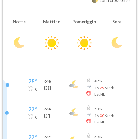
Luna crescente
Notte
Mattino
Pomeriggio
Sera
28
°
ore
49
%
00
16
-
29
Km/h
0
Est NE
27
°
ore
50
%
01
16
-
30
Km/h
0
Est NE
27
°
ore
50
%