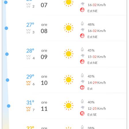
07
16
-
32
Km/h
2
Est NE
27
°
ore
48
%
08
16
-
32
Km/h
3
Est NE
28
°
ore
45
%
09
15
-
32
Km/h
4
Est NE
29
°
ore
43
%
10
14
-
29
Km/h
6
Est
31
°
ore
40
%
11
12
-
25
Km/h
7
Est SE
32
°
ore
38
%