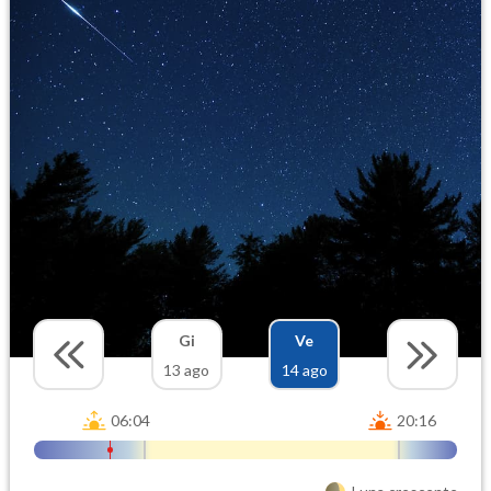
Gi
Ve
13 ago
14 ago
06:04
20:16