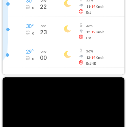
30
°
ore
35
%
22
11
-
19
Km/h
0
Est
30
°
ore
36
%
23
12
-
19
Km/h
0
Est
29
°
ore
36
%
00
12
-
19
Km/h
0
Est NE