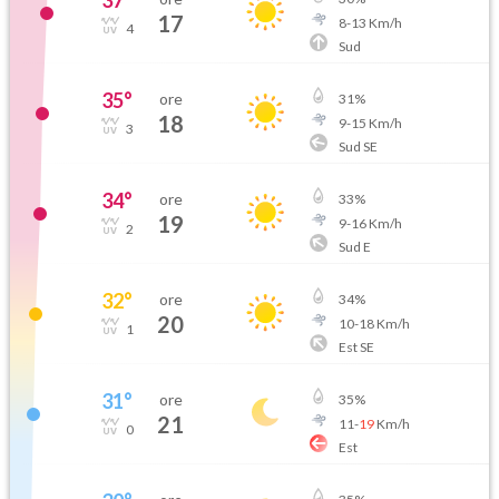
37
°
17
8
-
13
Km/h
4
Sud
35
°
ore
31
%
18
9
-
15
Km/h
3
Sud SE
34
°
ore
33
%
19
9
-
16
Km/h
2
Sud E
32
°
ore
34
%
20
10
-
18
Km/h
1
Est SE
31
°
ore
35
%
21
11
-
19
Km/h
0
Est