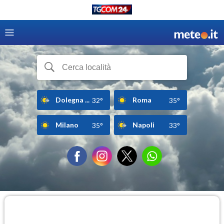
Dolegna ...
Roma
32°
35°
Milano
Napoli
35°
33°