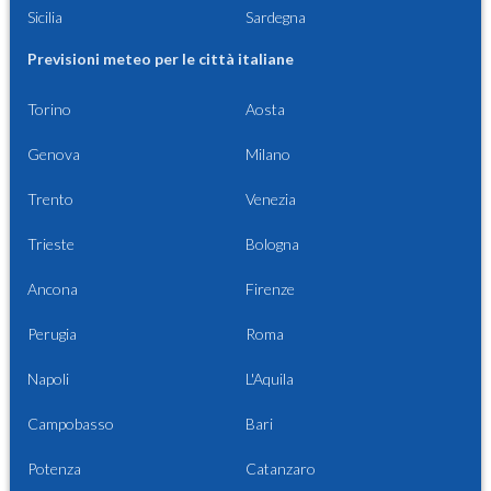
Sicilia
Sardegna
Previsioni meteo per le città italiane
Torino
Aosta
Genova
Milano
Trento
Venezia
Trieste
Bologna
Ancona
Firenze
Perugia
Roma
Napoli
L'Aquila
Campobasso
Bari
Potenza
Catanzaro