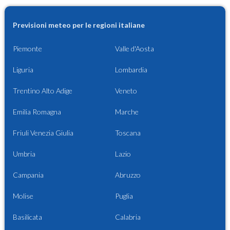
Previsioni meteo per le regioni italiane
Piemonte
Valle d'Aosta
Liguria
Lombardia
Trentino Alto Adige
Veneto
Emilia Romagna
Marche
Friuli Venezia Giulia
Toscana
Umbria
Lazio
Campania
Abruzzo
Molise
Puglia
Basilicata
Calabria