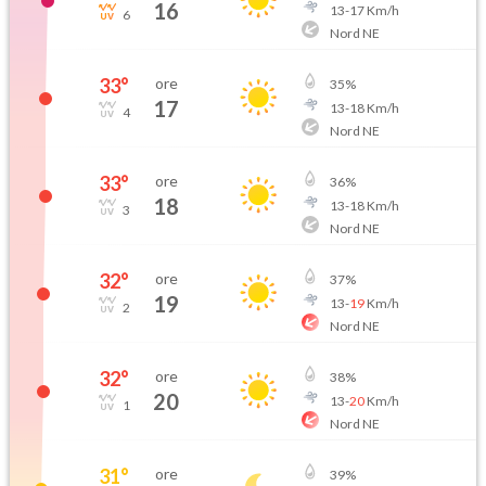
16
13
-
17
Km/h
6
Nord NE
33
°
ore
35
%
17
13
-
18
Km/h
4
Nord NE
33
°
ore
36
%
18
13
-
18
Km/h
3
Nord NE
32
°
ore
37
%
19
13
-
19
Km/h
2
Nord NE
32
°
ore
38
%
20
13
-
20
Km/h
1
Nord NE
31
°
ore
39
%