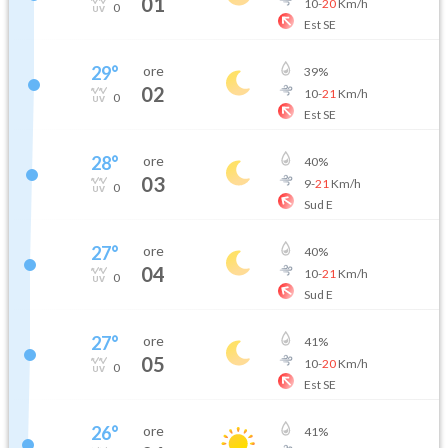
01
10
-
20
Km/h
0
Est SE
29
°
ore
39
%
02
10
-
21
Km/h
0
Est SE
28
°
ore
40
%
03
9
-
21
Km/h
0
Sud E
27
°
ore
40
%
04
10
-
21
Km/h
0
Sud E
27
°
ore
41
%
05
10
-
20
Km/h
0
Est SE
26
°
ore
41
%