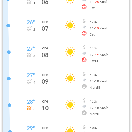
06
11
-
20
Km/h
1
Est
26
°
ore
42
%
07
11
-
19
Km/h
2
Est
27
°
ore
42
%
08
12
-
19
Km/h
3
Est NE
27
°
ore
43
%
09
12
-
18
Km/h
4
Nord E
28
°
ore
42
%
10
12
-
18
Km/h
6
Nord E
29
°
ore
40
%