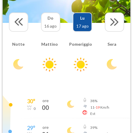
Do
Lu
16 ago
17 ago
Notte
Mattino
Pomeriggio
Sera
30
°
ore
38
%
00
11
-
19
Km/h
0
Est
29
°
ore
39
%