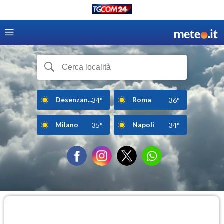
Desenzan...
Roma
34°
36°
Milano
Napoli
35°
34°