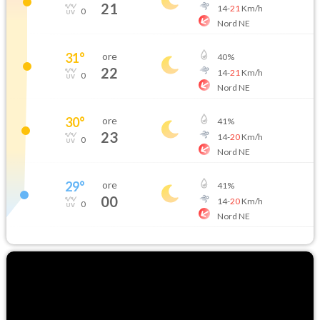
21
14
-
21
Km/h
0
Nord NE
31
°
ore
40
%
22
14
-
21
Km/h
0
Nord NE
30
°
ore
41
%
23
14
-
20
Km/h
0
Nord NE
29
°
ore
41
%
00
14
-
20
Km/h
0
Nord NE