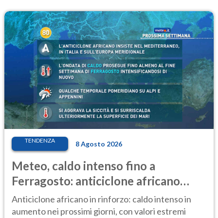
TENDENZA
8 Agosto 2026
Meteo, caldo intenso fino a
Ferragosto: anticiclone africano
ancora protagonista
Anticiclone africano in rinforzo: caldo intenso in
aumento nei prossimi giorni, con valori estremi