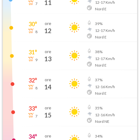
11
12
-
17
Km/h
7
Nord E
30
°
ore
39
%
12
12
-
17
Km/h
8
Nord E
31
°
ore
38
%
13
12
-
17
Km/h
9
Nord E
32
°
ore
37
%
14
12
-
16
Km/h
8
Nord E
33
°
ore
35
%
15
12
-
16
Km/h
7
Nord NE
34
°
ore
34
%