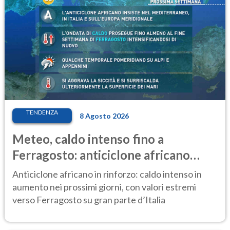
TENDENZA
8 Agosto 2026
Meteo, caldo intenso fino a
Ferragosto: anticiclone africano
ancora protagonista
Anticiclone africano in rinforzo: caldo intenso in
aumento nei prossimi giorni, con valori estremi
verso Ferragosto su gran parte d’Italia