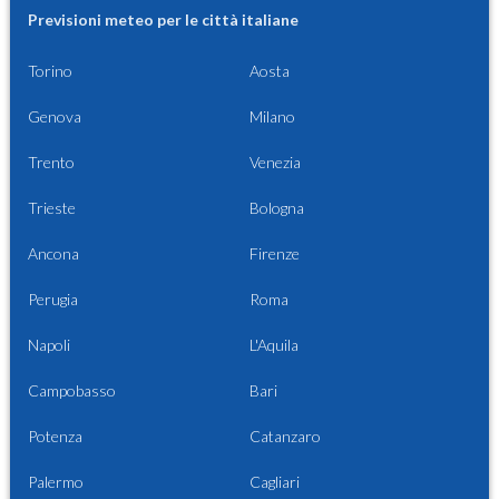
Previsioni meteo per le città italiane
Torino
Aosta
Genova
Milano
Trento
Venezia
Trieste
Bologna
Ancona
Firenze
Perugia
Roma
Napoli
L'Aquila
Campobasso
Bari
Potenza
Catanzaro
Palermo
Cagliari