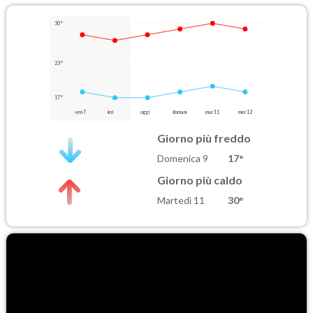
30°
23°
17°
ven 7
ieri
oggi
domani
mar 11
mer 12
Giorno più freddo
Domenica 9
17°
Giorno più caldo
Martedì 11
30°