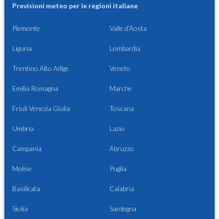
Previsioni meteo per le regioni italiane
Piemonte
Valle d'Aosta
Liguria
Lombardia
Trentino Alto Adige
Veneto
Emilia Romagna
Marche
Friuli Venezia Giulia
Toscana
Umbria
Lazio
Campania
Abruzzo
Molise
Puglia
Basilicata
Calabria
Sicilia
Sardegna