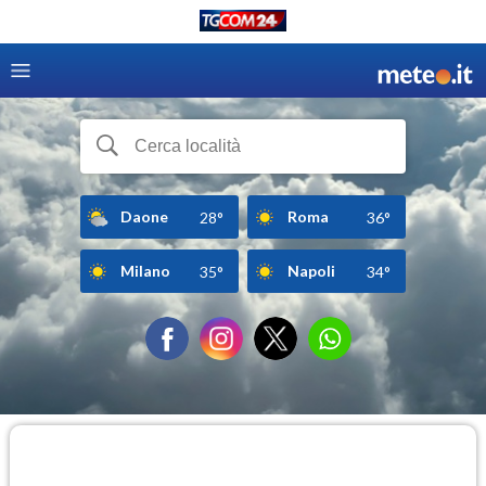
Daone
Roma
28°
36°
Milano
Napoli
35°
34°