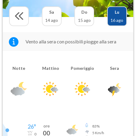
Sa
Do
Lu
14 ago
15 ago
16 ago
Vento alla sera con possibili piogge alla sera
Notte
Mattino
Pomeriggio
Sera
26
°
ore
83
%
00
5
Km/h
0