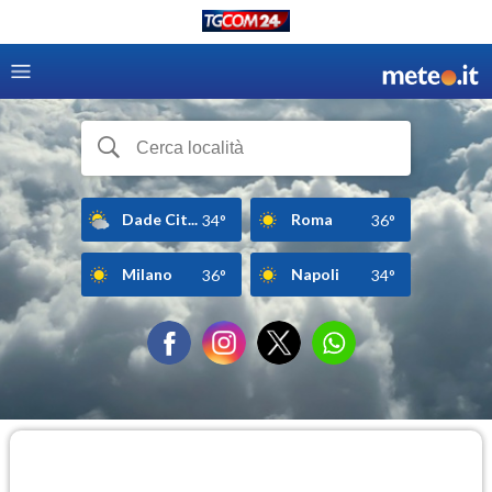
Dade Cit...
Roma
34°
36°
Milano
Napoli
36°
34°