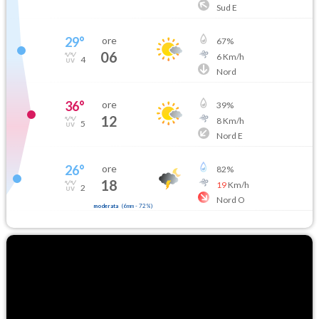
Sud E
29
°
ore
67
%
06
6
Km/h
4
Nord
36
°
ore
39
%
12
8
Km/h
5
Nord E
26
°
ore
82
%
18
19
Km/h
2
Nord O
moderata
(
6mm
-
72
%)