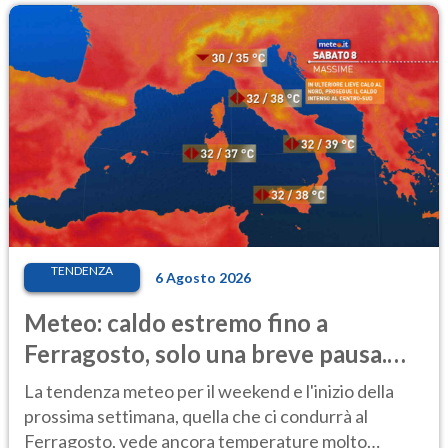
TENDENZA
6 Agosto 2026
Meteo: caldo estremo fino a
Ferragosto, solo una breve pausa.
Ecco dove
La tendenza meteo per il weekend e l'inizio della
prossima settimana, quella che ci condurrà al
Ferragosto, vede ancora temperature molto