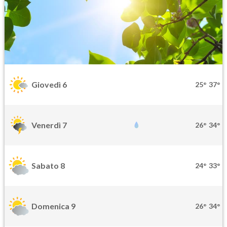
Giovedì 6
25°
37°
Venerdì 7
26°
34°
Sabato 8
24°
33°
Domenica 9
26°
34°