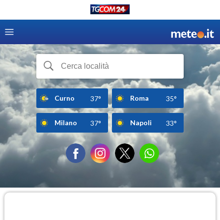
Curno
Roma
37°
35°
Milano
Napoli
37°
33°