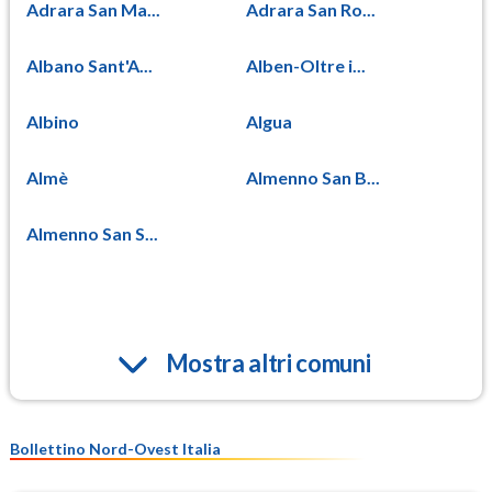
Adrara San Ma...
Adrara San Ro...
Albano Sant'A...
Alben-Oltre i...
Albino
Algua
Almè
Almenno San B...
Almenno San S...
Mostra altri comuni
Bollettino Nord-Ovest Italia