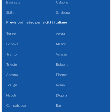
Basilicata
Calabria
Sicilia
Sardegna
Previsioni meteo per le città italiane
Torino
Aosta
Genova
Milano
Trento
Venezia
Trieste
Bologna
Ancona
Firenze
Perugia
Roma
Napoli
L'Aquila
Campobasso
Bari