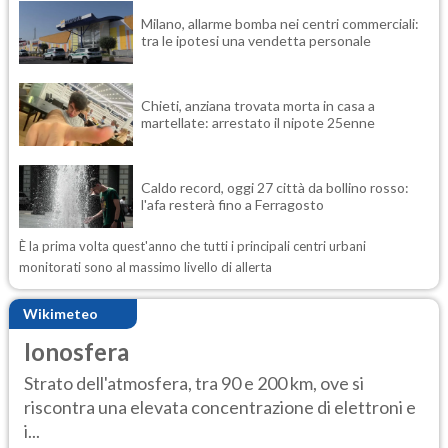
Milano, allarme bomba nei centri commerciali:
tra le ipotesi una vendetta personale
Chieti, anziana trovata morta in casa a
martellate: arrestato il nipote 25enne
Caldo record, oggi 27 città da bollino rosso:
l'afa resterà fino a Ferragosto
È la prima volta quest'anno che tutti i principali centri urbani
monitorati sono al massimo livello di allerta
Wikimeteo
Ionosfera
Strato dell'atmosfera, tra 90 e 200 km, ove si
riscontra una elevata concentrazione di elettroni e
i...