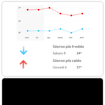
37°
30°
24°
mar 4
ieri
oggi
domani
sab 8
dom 9
Giorno più freddo
Sabato 8
24°
Giorno più caldo
Giovedì 6
37°