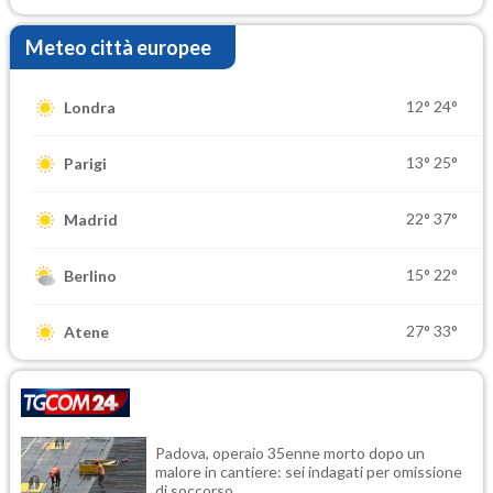
Meteo città europee
12°
24°
Londra
13°
25°
Parigi
22°
37°
Madrid
15°
22°
Berlino
27°
33°
Atene
Padova, operaio 35enne morto dopo un
malore in cantiere: sei indagati per omissione
di soccorso