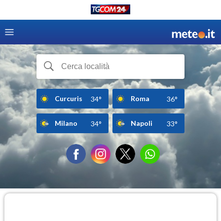
Curcuris
Roma
34°
36°
Milano
Napoli
34°
33°