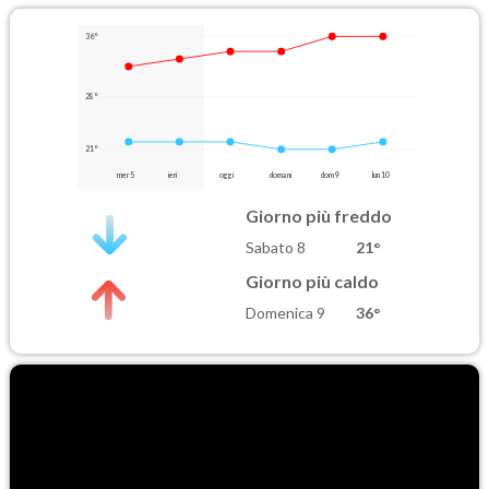
36°
28°
21°
mer 5
ieri
oggi
domani
dom 9
lun 10
Giorno più freddo
Sabato 8
21°
Giorno più caldo
Domenica 9
36°