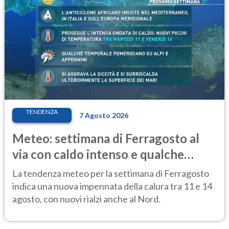
TENDENZA
7 Agosto 2026
Meteo: settimana di Ferragosto al
via con caldo intenso e qualche
temporale
La tendenza meteo per la settimana di Ferragosto
indica una nuova impennata della calura tra 11 e 14
agosto, con nuovi rialzi anche al Nord.