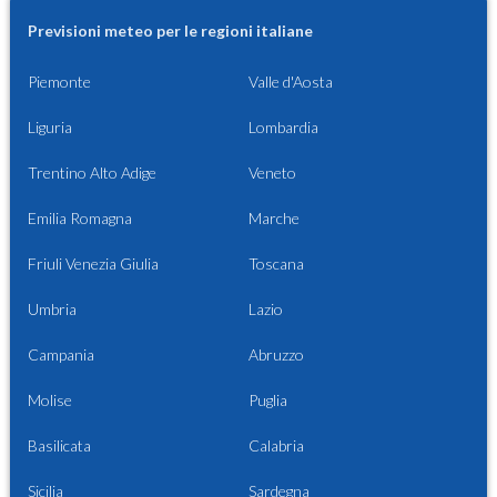
Previsioni meteo per le regioni italiane
Piemonte
Valle d'Aosta
Liguria
Lombardia
Trentino Alto Adige
Veneto
Emilia Romagna
Marche
Friuli Venezia Giulia
Toscana
Umbria
Lazio
Campania
Abruzzo
Molise
Puglia
Basilicata
Calabria
Sicilia
Sardegna