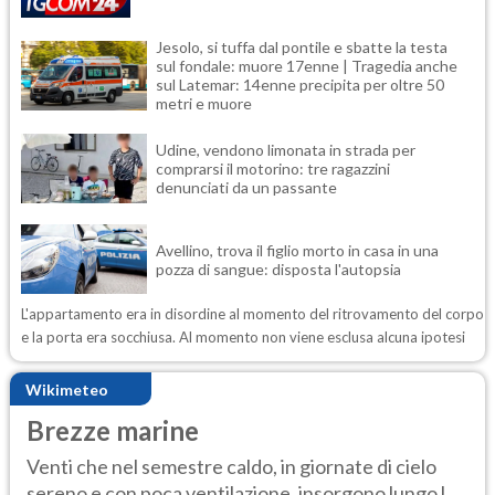
Jesolo, si tuffa dal pontile e sbatte la testa
sul fondale: muore 17enne | Tragedia anche
sul Latemar: 14enne precipita per oltre 50
metri e muore
Udine, vendono limonata in strada per
comprarsi il motorino: tre ragazzini
denunciati da un passante
Avellino, trova il figlio morto in casa in una
pozza di sangue: disposta l'autopsia
L'appartamento era in disordine al momento del ritrovamento del corpo
e la porta era socchiusa. Al momento non viene esclusa alcuna ipotesi
Wikimeteo
Brezze marine
Venti che nel semestre caldo, in giornate di cielo
sereno e con poca ventilazione, insorgono lungo l...