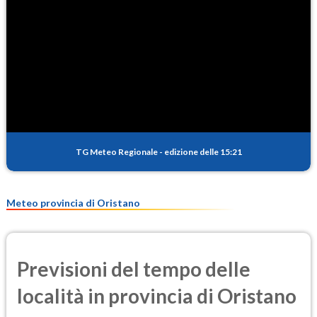
NO2
1.6
(Diossido di azoto)
SO2
0.2
(Anidride solforosa)
PM10
18.2
(Materia particolata)
TG Meteo Regionale
-
edizione delle 15:21
PM25
10.3
(Materia particolata)
Meteo provincia di Oristano
Previsioni del tempo delle
località in provincia di Oristano