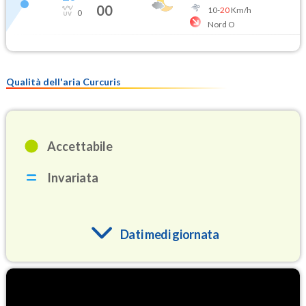
00
10
-
20
Km/h
0
Nord O
Qualità dell'aria Curcuris
Accettabile
Invariata
Dati medi giornata
O3
73.4
(Ozono)