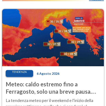
TENDENZA
6 Agosto 2026
Meteo: caldo estremo fino a
Ferragosto, solo una breve pausa.
Ecco dove
La tendenza meteo per il weekend e l'inizio della