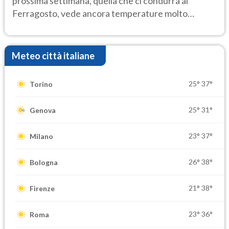
prossima settimana, quella che ci condurrà al
Ferragosto, vede ancora temperature molto
elevate
Meteo città italiane
25°
37°
Torino
25°
31°
Genova
23°
37°
Milano
26°
38°
Bologna
21°
38°
Firenze
23°
36°
Roma