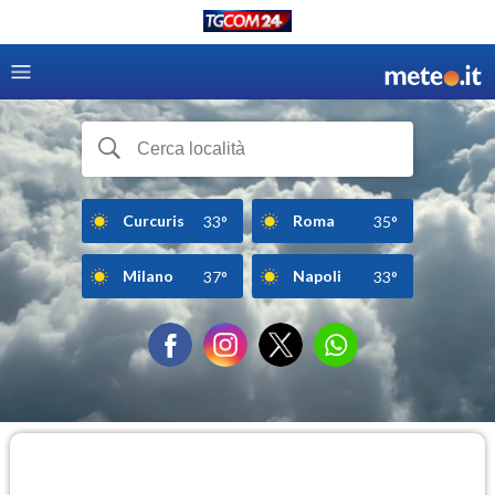
Curcuris
Roma
33°
35°
Milano
Napoli
37°
33°