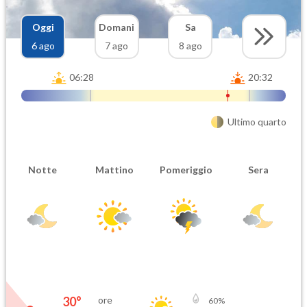
Oggi
Domani
Sa
6 ago
7 ago
8 ago
06:28
20:32
Ultimo quarto
Notte
Mattino
Pomeriggio
Sera
30
°
ore
60
%