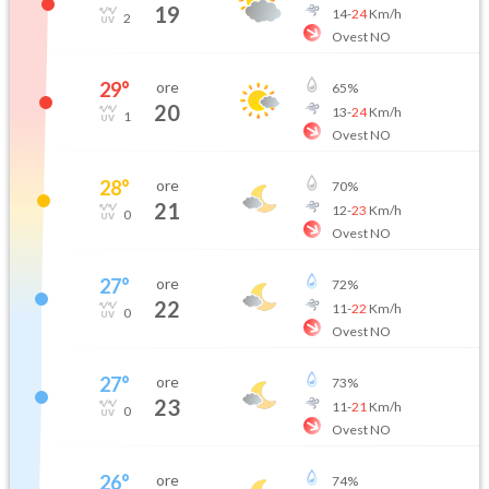
19
14
-
24
Km/h
2
Ovest NO
29
°
ore
65
%
20
13
-
24
Km/h
1
Ovest NO
28
°
ore
70
%
21
12
-
23
Km/h
0
Ovest NO
27
°
ore
72
%
22
11
-
22
Km/h
0
Ovest NO
27
°
ore
73
%
23
11
-
21
Km/h
0
Ovest NO
26
°
ore
74
%