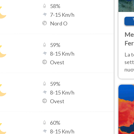
58
%
7
-
15
Km/h
Nord O
Met
Fer
59
%
int
8
-
15
Km/h
La 
sett
Ovest
nuov
11 e
59
%
anc
8
-
15
Km/h
Ovest
60
%
8
-
15
Km/h