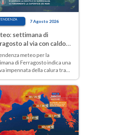
TENDENZA
7 Agosto 2026
eo: settimana di
ragosto al via con caldo
enso e qualche temporale
tendenza meteo per la
imana di Ferragosto indica una
a impennata della calura tra
 14 agosto, con nuovi rialzi
he al Nord.