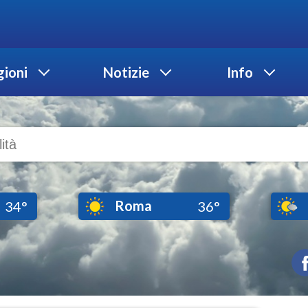
ioni
Notizie
Info
Roma
34°
36°