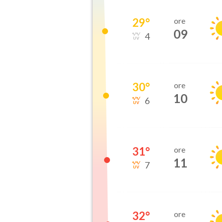
29
°
ore
09
4
30
°
ore
10
6
31
°
ore
11
7
32
°
ore