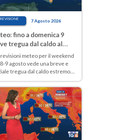
REVISIONE
7 Agosto 2026
eo: fino a domenica 9
ve tregua dal caldo al
d! Altrove calura e afa
revisioni meteo per il weekend
'8-9 agosto vede una breve e
iale tregua dal caldo estremo
Nord mentre altrove persistono
radi.