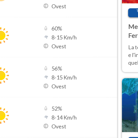
Ovest
Met
60
%
Fer
8
-
15
Km/h
pau
Ovest
La 
e l'
quel
56
%
Fer
8
-
15
Km/h
tem
Ovest
52
%
8
-
14
Km/h
Ovest