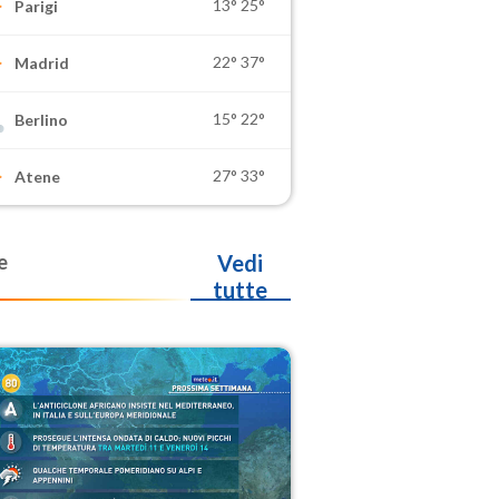
13°
25°
Parigi
22°
37°
Madrid
15°
22°
Berlino
27°
33°
Atene
e
Vedi
tutte