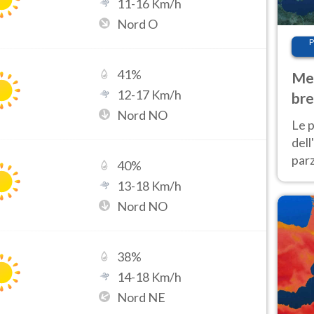
11
-
16
Km/h
Nord O
P
41
%
Met
12
-
17
Km/h
bre
Nord NO
Nor
Le p
dell
parz
40
%
al 
13
-
18
Km/h
40 g
Nord NO
38
%
14
-
18
Km/h
Nord NE