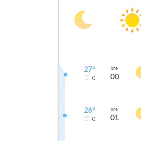
27
°
ore
00
0
26
°
ore
01
0