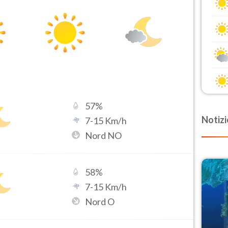
57
%
Notizi
7
-
15
Km/h
Nord NO
58
%
7
-
15
Km/h
Nord O