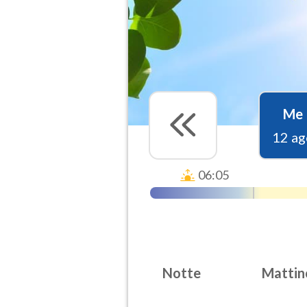
Me
12 ag
06:05
Notte
Mattin