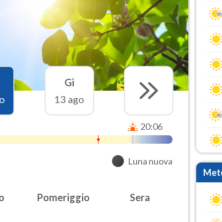
Gi
o
13 ago
20:06
Luna nuova
Mete
o
Pomeriggio
Sera