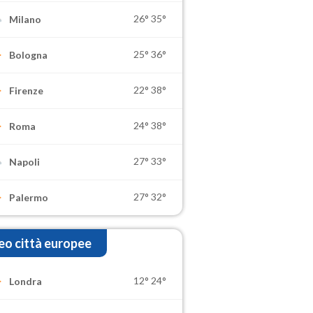
26°
35°
Milano
25°
36°
Bologna
22°
38°
Firenze
24°
38°
Roma
27°
33°
Napoli
27°
32°
Palermo
o città europee
12°
24°
Londra