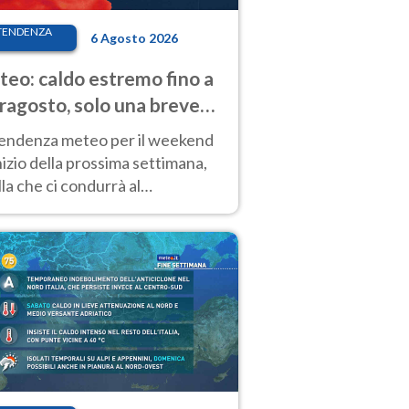
TENDENZA
6 Agosto 2026
eo: caldo estremo fino a
ragosto, solo una breve
sa. Ecco dove
tendenza meteo per il weekend
inizio della prossima settimana,
la che ci condurrà al
ragosto, vede ancora
perature molto elevate