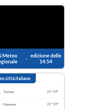
G Meteo
edizione delle
-
gionale
14:54
o città italiane
25°
34°
Torino
25°
30°
Genova