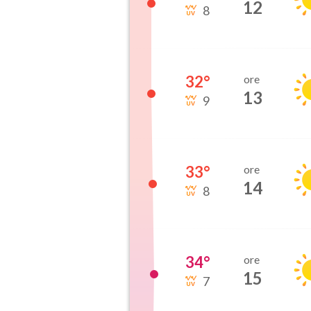
12
8
32
°
ore
13
9
33
°
ore
14
8
34
°
ore
15
7