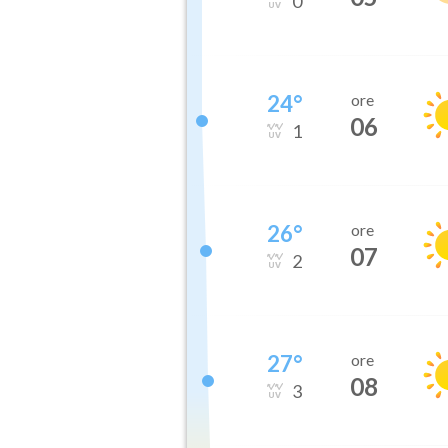
0
24
°
ore
06
1
26
°
ore
07
2
27
°
ore
08
3