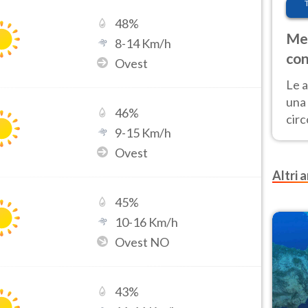
48
%
Met
8
-
14
Km/h
con
Ovest
Le a
una 
46
%
cir
9
-
15
Km/h
del 
Ovest
gior
Fer
Altri a
45
%
10
-
16
Km/h
Ovest NO
43
%