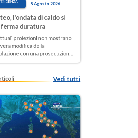
TENDENZA
5 Agosto 2026
eo, l'ondata di caldo si
ferma duratura
ttuali proiezioni non mostrano
vera modifica della
colazione con una prosecuzione
caldo fuori scala per molti
ni, compresa la settimana di
ragosto
rticoli
Vedi tutti