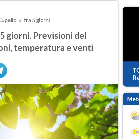
Cupello
tra 5 giorni
 giorni. Previsioni del
oni, temperatura e venti
T
Re
Mete