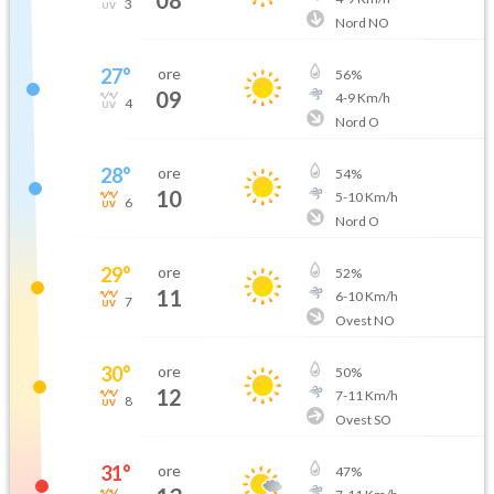
3
Nord NO
27
°
ore
56
%
09
4
-
9
Km/h
4
Nord O
28
°
ore
54
%
10
5
-
10
Km/h
6
Nord O
29
°
ore
52
%
11
6
-
10
Km/h
7
Ovest NO
30
°
ore
50
%
12
7
-
11
Km/h
8
Ovest SO
31
°
ore
47
%