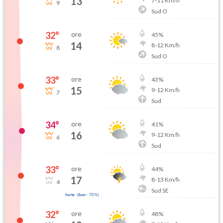
13
7
-
11
Km/h
9
Sud O
32
°
ore
45
%
14
8
-
12
Km/h
8
Sud O
33
°
ore
43
%
15
9
-
12
Km/h
7
Sud
34
°
ore
41
%
16
9
-
12
Km/h
6
Sud
33
°
ore
44
%
17
8
-
13
Km/h
4
Sud SE
forte
(
8mm
-
70
%)
32
°
ore
48
%