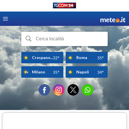
Crespano...
Roma
32°
35°
Milano
Napoli
35°
34°