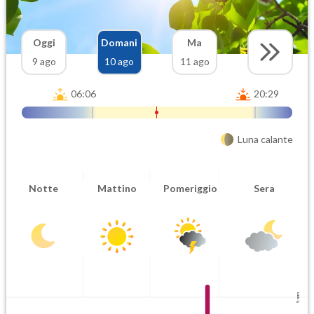
Oggi
Domani
Ma
9 ago
10 ago
11 ago
06:06
20:29
Luna calante
Notte
Mattino
Pomeriggio
Sera
5 mm