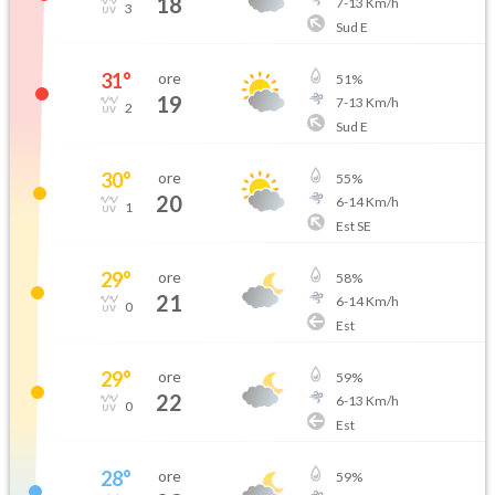
18
7
-
13
Km/h
3
Sud E
31
°
ore
51
%
19
7
-
13
Km/h
2
Sud E
30
°
ore
55
%
20
6
-
14
Km/h
1
Est SE
29
°
ore
58
%
21
6
-
14
Km/h
0
Est
29
°
ore
59
%
22
6
-
13
Km/h
0
Est
28
°
ore
59
%