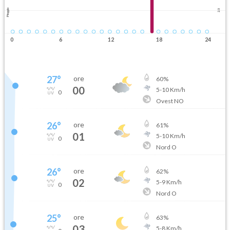
Pioggia
2.5
0
6
12
18
24
27
°
ore
60
%
00
5
-
10
Km/h
0
Ovest NO
26
°
ore
61
%
01
5
-
10
Km/h
0
Nord O
26
°
ore
62
%
02
5
-
9
Km/h
0
Nord O
25
°
ore
63
%
03
5
-
8
Km/h