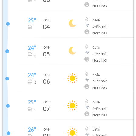
0
Nord NO
25
°
ore
64
%
04
5
-
9
Km/h
0
Nord NO
24
°
ore
65
%
05
5
-
9
Km/h
0
Nord NO
24
°
ore
66
%
06
5
-
9
Km/h
1
Nord NO
25
°
ore
63
%
07
4
-
9
Km/h
2
Nord NO
26
°
ore
59
%
08
4
-
9
Km/h