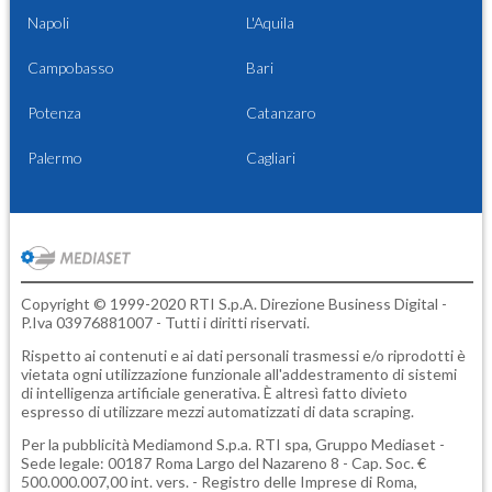
Napoli
L'Aquila
Campobasso
Bari
Potenza
Catanzaro
Palermo
Cagliari
Copyright © 1999-2020 RTI S.p.A. Direzione Business Digital -
P.Iva 03976881007 - Tutti i diritti riservati.
Rispetto ai contenuti e ai dati personali trasmessi e/o riprodotti è
vietata ogni utilizzazione funzionale all'addestramento di sistemi
di intelligenza artificiale generativa. È altresì fatto divieto
espresso di utilizzare mezzi automatizzati di data scraping.
Per la pubblicità
Mediamond S.p.a.
RTI spa, Gruppo Mediaset -
Sede legale: 00187 Roma Largo del Nazareno 8 - Cap. Soc. €
500.000.007,00 int. vers. - Registro delle Imprese di Roma,