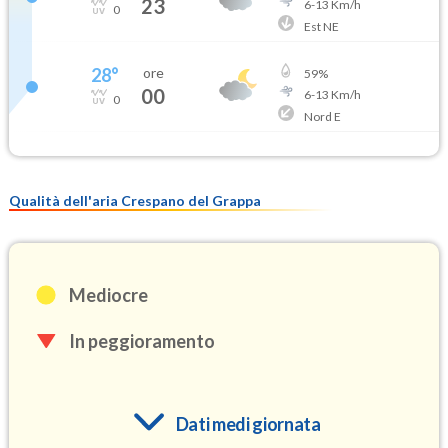
23
6
-
13
Km/h
0
Est NE
28
°
ore
59
%
00
6
-
13
Km/h
0
Nord E
Qualità dell'aria Crespano del Grappa
Mediocre
In peggioramento
Dati medi giornata