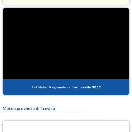
O3
97.9
(Ozono)
NO2
3.2
(Diossido di azoto)
SO2
0.4
(Anidride solforosa)
PM10
15.1
(Materia particolata)
TG Meteo Regionale
-
edizione delle 09:12
PM25
10.4
(Materia particolata)
Meteo provincia di Treviso