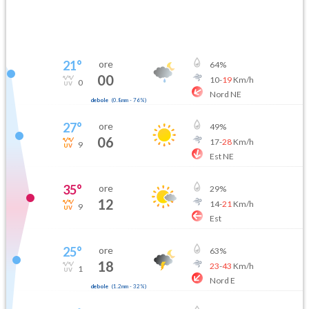
21
°
ore
64
%
00
10
-
19
Km/h
0
Nord NE
debole
(
0.8mm
-
76
%)
27
°
ore
49
%
06
17
-
28
Km/h
9
Est NE
35
°
ore
29
%
12
14
-
21
Km/h
9
Est
25
°
ore
63
%
18
23
-
43
Km/h
1
Nord E
debole
(
1.2mm
-
32
%)