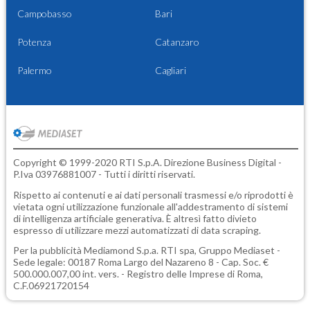
Campobasso
Bari
Potenza
Catanzaro
Palermo
Cagliari
Copyright © 1999-2020 RTI S.p.A. Direzione Business Digital -
P.Iva 03976881007 - Tutti i diritti riservati.
Rispetto ai contenuti e ai dati personali trasmessi e/o riprodotti è
vietata ogni utilizzazione funzionale all'addestramento di sistemi
di intelligenza artificiale generativa. È altresì fatto divieto
espresso di utilizzare mezzi automatizzati di data scraping.
Per la pubblicità
Mediamond S.p.a.
RTI spa, Gruppo Mediaset -
Sede legale: 00187 Roma Largo del Nazareno 8 - Cap. Soc. €
500.000.007,00 int. vers. - Registro delle Imprese di Roma,
C.F.06921720154