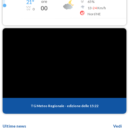
21
°
ore
65
%
00
13
-
24
Km/h
0
Nord NE
TG Meteo Regionale
-
edizione delle 15:22
Ultime news
Vedi