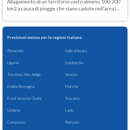
Allagamento di un territorio vasto almeno 100-200
km2 a causa di piogge che siano cadute nell'area i...
Previsioni meteo per le regioni italiane
Piemonte
Valle d'Aosta
Liguria
Lombardia
Trentino Alto Adige
Veneto
Emilia Romagna
Marche
Friuli Venezia Giulia
Toscana
Umbria
Lazio
Campania
Abruzzo