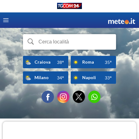
Craiova
Roma
38°
35°
Milano
Napoli
34°
33°