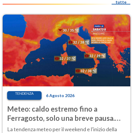
tutte
TENDENZA
6 Agosto 2026
Meteo: caldo estremo fino a
Ferragosto, solo una breve pausa.
Ecco dove
La tendenza meteo per il weekend e l'inizio della