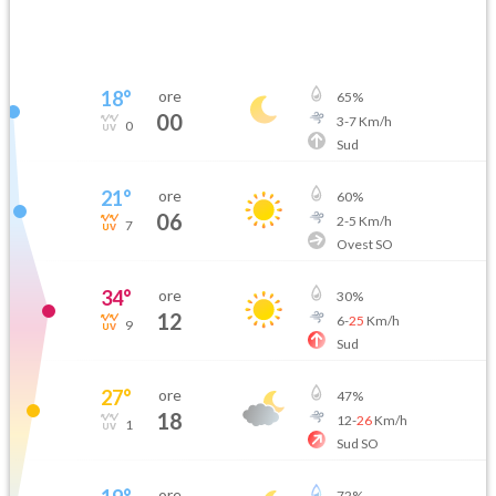
18
°
ore
65
%
00
3
-
7
Km/h
0
Sud
21
°
ore
60
%
06
2
-
5
Km/h
7
Ovest SO
34
°
ore
30
%
12
6
-
25
Km/h
9
Sud
27
°
ore
47
%
18
12
-
26
Km/h
1
Sud SO
ore
72
%