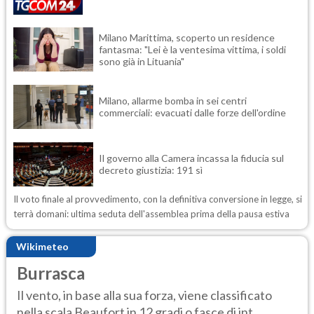
Milano Marittima, scoperto un residence
fantasma: "Lei è la ventesima vittima, i soldi
sono già in Lituania"
Milano, allarme bomba in sei centri
commerciali: evacuati dalle forze dell'ordine
Il governo alla Camera incassa la fiducia sul
decreto giustizia: 191 sì
Il voto finale al provvedimento, con la definitiva conversione in legge, si
terrà domani: ultima seduta dell'assemblea prima della pausa estiva
Wikimeteo
Burrasca
Il vento, in base alla sua forza, viene classificato
nella scala Beaufort in 12 gradi o fasce di int...