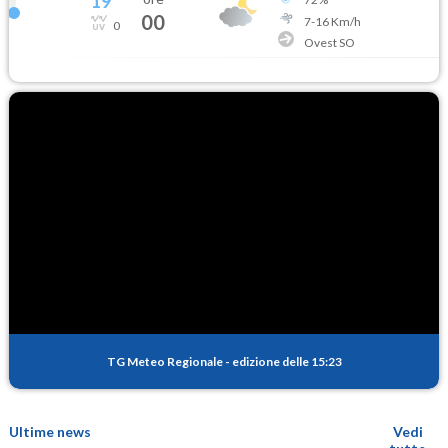
19
°
00
7
-
16
Km/h
0
Ovest SO
TG Meteo Regionale
-
edizione delle 15:23
Ultime news
Vedi