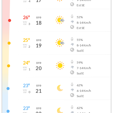
17
4
Est SE
26
°
ore
52
%
18
8
-
14
Km/h
3
Est SE
25
°
ore
55
%
19
8
-
14
Km/h
2
Sud E
24
°
ore
59
%
20
7
-
14
Km/h
1
Sud E
23
°
ore
62
%
21
6
-
14
Km/h
0
Sud E
23
°
ore
62
%