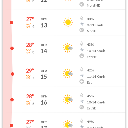
8
Nord NE
27
°
ore
44
%
13
9
-
13
Km/h
9
Nord E
28
°
ore
43
%
14
10
-
14
Km/h
8
Est NE
29
°
ore
42
%
15
11
-
14
Km/h
7
Est
28
°
ore
45
%
16
10
-
14
Km/h
6
Est SE
27
°
ore
49
%
9
-
14
Km/h