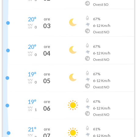
Ovest SO
20
°
ore
67
%
03
6
-
12
Km/h
0
Ovest NO
20
°
ore
67
%
04
6
-
12
Km/h
0
Ovest NO
19
°
ore
67
%
05
6
-
12
Km/h
0
Ovest NO
19
°
ore
67
%
06
6
-
12
Km/h
1
Ovest NO
21
°
ore
61
%
07
6
-
12
Km/h