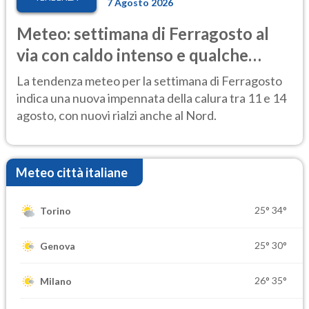
7 Agosto 2026
Meteo: settimana di Ferragosto al
via con caldo intenso e qualche
temporale
La tendenza meteo per la settimana di Ferragosto
indica una nuova impennata della calura tra 11 e 14
agosto, con nuovi rialzi anche al Nord.
Meteo città italiane
25°
34°
Torino
25°
30°
Genova
26°
35°
Milano