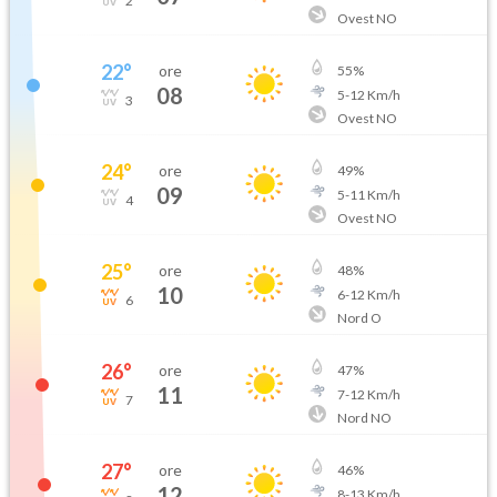
2
Ovest NO
22
°
ore
55
%
08
5
-
12
Km/h
3
Ovest NO
24
°
ore
49
%
09
5
-
11
Km/h
4
Ovest NO
25
°
ore
48
%
10
6
-
12
Km/h
6
Nord O
26
°
ore
47
%
11
7
-
12
Km/h
7
Nord NO
27
°
ore
46
%
12
8
-
13
Km/h