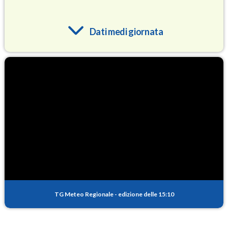
Dati medi giornata
O3
94.0
(Ozono)
NO2
1.3
(Diossido di azoto)
SO2
0.3
(Anidride solforosa)
PM10
10.3
(Materia particolata)
TG Meteo Regionale
-
edizione delle 15:10
PM25
7.7
(Materia particolata)