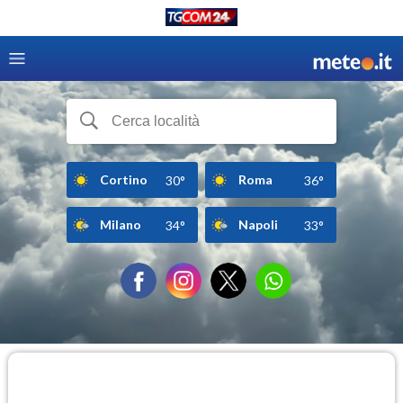
Cortino
Roma
30°
36°
Milano
Napoli
34°
33°