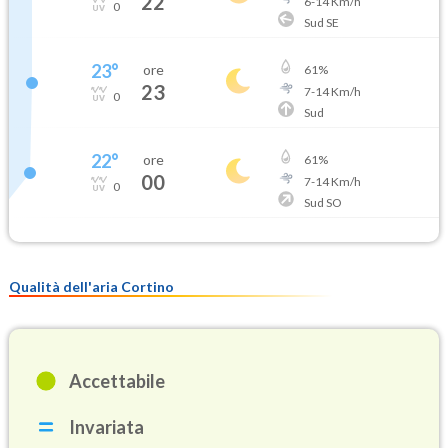
22
6
-
14
Km/h
0
Sud SE
23
°
ore
61
%
23
7
-
14
Km/h
0
Sud
22
°
ore
61
%
00
7
-
14
Km/h
0
Sud SO
Qualità dell'aria Cortino
Accettabile
Invariata