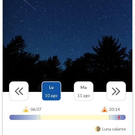
Lu
Ma
10 ago
11 ago
06:07
20:14
Luna calante