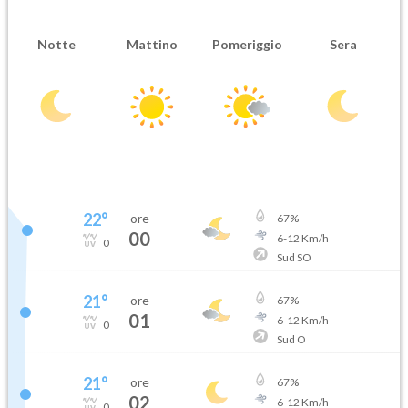
Notte
Mattino
Pomeriggio
Sera
22
°
ore
67
%
00
6
-
12
Km/h
0
Sud SO
21
°
ore
67
%
01
6
-
12
Km/h
0
Sud O
21
°
ore
67
%
02
6
-
12
Km/h
0