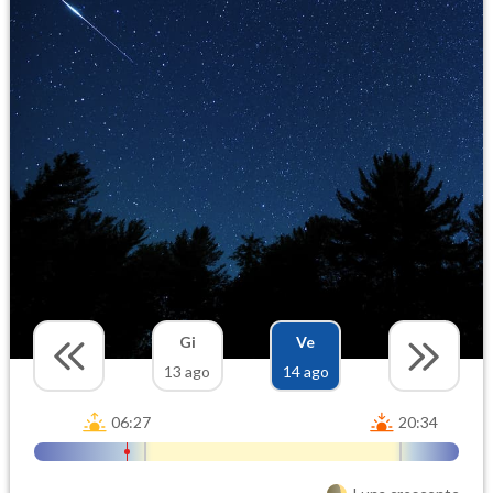
Gi
Ve
13 ago
14 ago
06:27
20:34