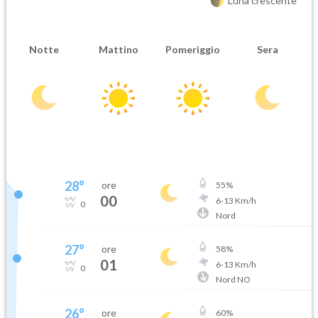
Luna crescente
Notte
Mattino
Pomeriggio
Sera
28
°
ore
55
%
00
6
-
13
Km/h
0
Nord
27
°
ore
58
%
01
6
-
13
Km/h
0
Nord NO
26
°
ore
60
%