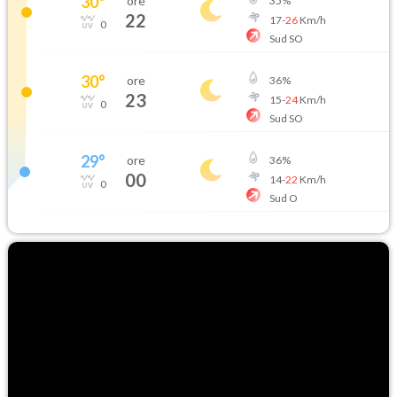
30
°
ore
35
%
22
17
-
26
Km/h
0
Sud SO
30
°
ore
36
%
23
15
-
24
Km/h
0
Sud SO
29
°
ore
36
%
00
14
-
22
Km/h
0
Sud O