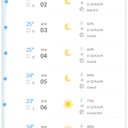
02
6
-
13
Km/h
0
Nord O
25
°
ore
63
%
03
6
-
13
Km/h
0
Ovest
25
°
ore
66
%
04
6
-
13
Km/h
0
Ovest
24
°
ore
68
%
05
6
-
12
Km/h
0
Ovest
23
°
ore
71
%
06
6
-
12
Km/h
1
Ovest NO
24
°
ore
68
%