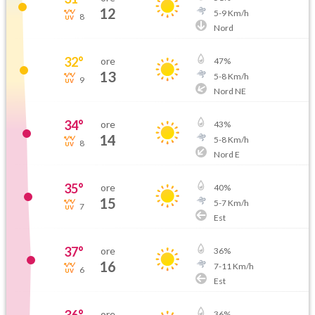
12
5
-
9
Km/h
8
Nord
32
°
ore
47
%
13
5
-
8
Km/h
9
Nord NE
34
°
ore
43
%
14
5
-
8
Km/h
8
Nord E
35
°
ore
40
%
15
5
-
7
Km/h
7
Est
37
°
ore
36
%
16
7
-
11
Km/h
6
Est
ore
36
%