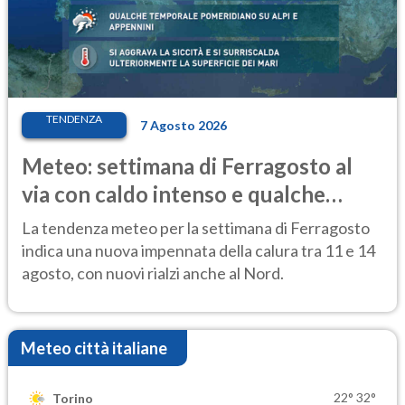
TENDENZA
7 Agosto 2026
Meteo: settimana di Ferragosto al
via con caldo intenso e qualche
temporale
La tendenza meteo per la settimana di Ferragosto
indica una nuova impennata della calura tra 11 e 14
agosto, con nuovi rialzi anche al Nord.
Meteo città italiane
22°
32°
Torino