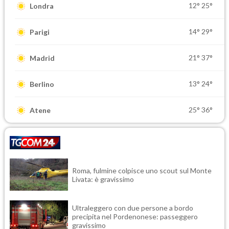
12°
25°
Londra
14°
29°
Parigi
21°
37°
Madrid
13°
24°
Berlino
25°
36°
Atene
Roma, fulmine colpisce uno scout sul Monte
Livata: è gravissimo
Ultraleggero con due persone a bordo
precipita nel Pordenonese: passeggero
gravissimo