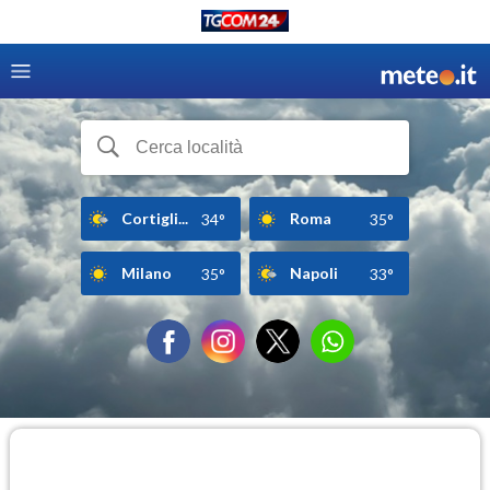
Cortigli...
Roma
34°
35°
Milano
Napoli
35°
33°