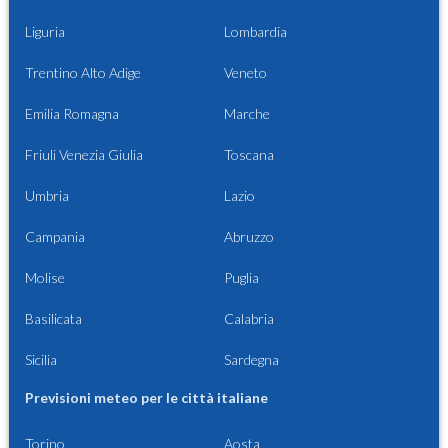
Liguria
Lombardia
Trentino Alto Adige
Veneto
Emilia Romagna
Marche
Friuli Venezia Giulia
Toscana
Umbria
Lazio
Campania
Abruzzo
Molise
Puglia
Basilicata
Calabria
Sicilia
Sardegna
Previsioni meteo per le città italiane
Torino
Aosta