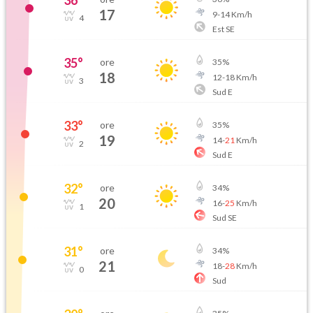
36
°
17
9
-
14
Km/h
4
Est SE
35
°
ore
35
%
18
12
-
18
Km/h
3
Sud E
33
°
ore
35
%
19
14
-
21
Km/h
2
Sud E
32
°
ore
34
%
20
16
-
25
Km/h
1
Sud SE
31
°
ore
34
%
21
18
-
28
Km/h
0
Sud