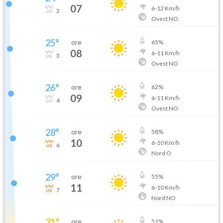
07
6
-
12
Km/h
2
Ovest NO
25
°
ore
65
%
08
6
-
11
Km/h
3
Ovest NO
26
°
ore
62
%
09
6
-
11
Km/h
4
Ovest NO
28
°
ore
58
%
10
6
-
10
Km/h
6
Nord O
29
°
ore
55
%
11
6
-
10
Km/h
7
Nord NO
31
°
ore
51
%