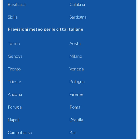
Basilicata
Calabria
Sicilia
Sardegna
Previsioni meteo per le città italiane
Torino
Aosta
Genova
Milano
Trento
Venezia
Trieste
Bologna
Ancona
Firenze
Perugia
Roma
Napoli
L'Aquila
Campobasso
Bari