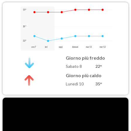
35°
28°
22°
ven 7
ieri
oggi
domani
mar 11
mer 12
Giorno più freddo
Sabato 8
22°
Giorno più caldo
Lunedì 10
35°