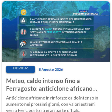
TENDENZA
8 Agosto 2026
Meteo, caldo intenso fino a
Ferragosto: anticiclone africano
ancora protagonista
Anticiclone africano in rinforzo: caldo intenso in
aumento nei prossimi giorni, con valori estremi
verso Ferragosto su gran parte d’Italia