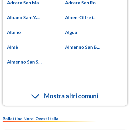
Adrara San Ma...
Adrara San Ro...
Albano Sant'A...
Alben-Oltre i...
Albino
Algua
Almè
Almenno San B...
Almenno San S...
Mostra altri comuni
Bollettino Nord-Ovest Italia