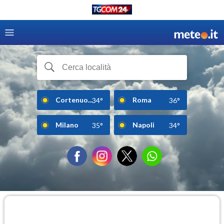
Cortenuo...
Roma
34°
36°
Milano
Napoli
35°
34°