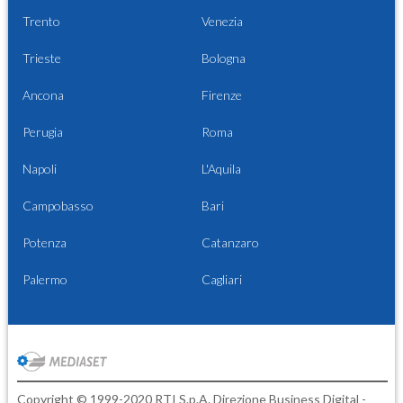
Trento
Venezia
Trieste
Bologna
Ancona
Firenze
Perugia
Roma
Napoli
L'Aquila
Campobasso
Bari
Potenza
Catanzaro
Palermo
Cagliari
Copyright © 1999-2020 RTI S.p.A. Direzione Business Digital -