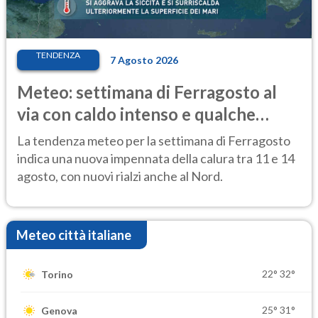
TENDENZA
7 Agosto 2026
Meteo: settimana di Ferragosto al
via con caldo intenso e qualche
temporale
La tendenza meteo per la settimana di Ferragosto
indica una nuova impennata della calura tra 11 e 14
agosto, con nuovi rialzi anche al Nord.
Meteo città italiane
22°
32°
Torino
25°
31°
Genova