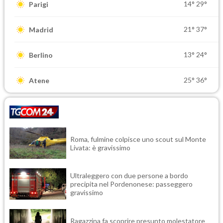
14°
29°
Parigi
21°
37°
Madrid
13°
24°
Berlino
25°
36°
Atene
Roma, fulmine colpisce uno scout sul Monte
Livata: è gravissimo
Ultraleggero con due persone a bordo
precipita nel Pordenonese: passeggero
gravissimo
Ragazzina fa scoprire presunto molestatore