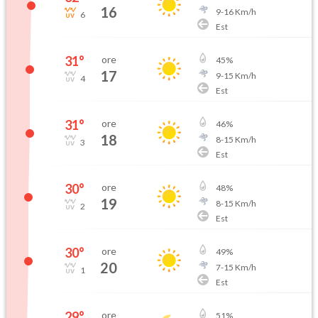
16
9
-
16
Km/h
6
Est
31
°
ore
45
%
17
9
-
15
Km/h
4
Est
31
°
ore
46
%
18
8
-
15
Km/h
3
Est
30
°
ore
48
%
19
8
-
15
Km/h
2
Est
30
°
ore
49
%
20
7
-
15
Km/h
1
Est
29
°
ore
51
%