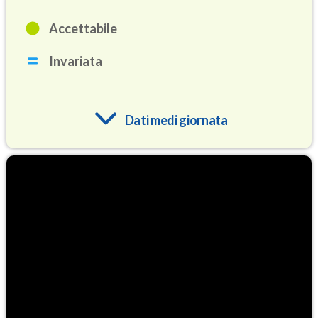
Accettabile
Invariata
Dati medi giornata
O3
91.3
(Ozono)
NO2
4.4
(Diossido di azoto)
SO2
0.5
(Anidride solforosa)
PM10