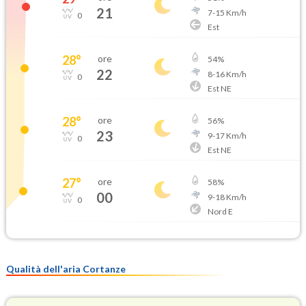
21
7
-
15
Km/h
0
Est
28
°
ore
54
%
22
8
-
16
Km/h
0
Est NE
28
°
ore
56
%
23
9
-
17
Km/h
0
Est NE
27
°
ore
58
%
00
9
-
18
Km/h
0
Nord E
Qualità dell'aria Cortanze