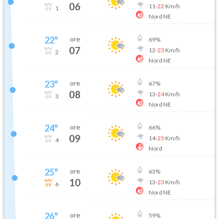
06
11
-
22
Km/h
1
Nord NE
22
°
ore
69
%
07
12
-
23
Km/h
2
Nord NE
23
°
ore
67
%
08
13
-
24
Km/h
3
Nord NE
24
°
ore
66
%
09
14
-
25
Km/h
4
Nord
25
°
ore
63
%
10
13
-
23
Km/h
6
Nord NE
26
°
ore
59
%