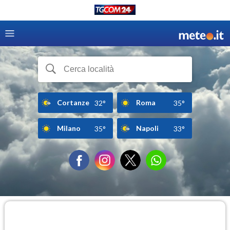
Cortanze
Roma
32°
35°
Milano
Napoli
35°
33°