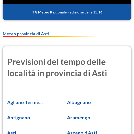
15.6
(Materia particolata)
TG Meteo Regionale
-
edizione delle 15:16
PM25
10.9
(Materia particolata)
Meteo provincia di Asti
Previsioni del tempo delle
località in provincia di Asti
Agliano Terme...
Albugnano
Antignano
Aramengo
Asti
Azzano d'Asti...