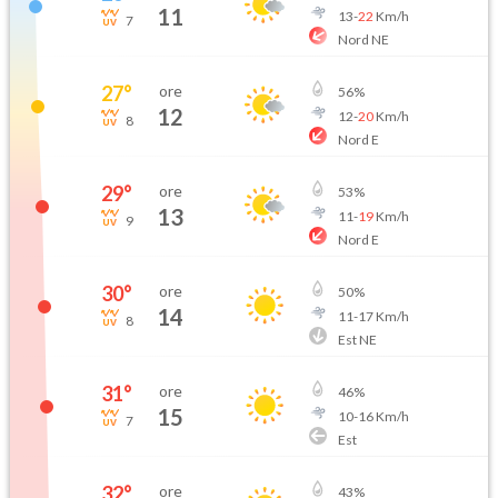
11
13
-
22
Km/h
7
Nord NE
27
°
ore
56
%
12
12
-
20
Km/h
8
Nord E
29
°
ore
53
%
13
11
-
19
Km/h
9
Nord E
30
°
ore
50
%
14
11
-
17
Km/h
8
Est NE
31
°
ore
46
%
15
10
-
16
Km/h
7
Est
32
°
ore
43
%