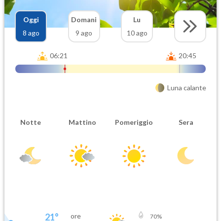
Oggi
Domani
Lu
8 ago
9 ago
10 ago
06:21
20:45
Luna calante
Notte
Mattino
Pomeriggio
Sera
21
°
ore
70
%