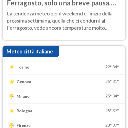
Ferragosto, solo una breve pausa.
Ecco dove
La tendenza meteo per il weekend e l'inizio della
prossima settimana, quella che ci condurrà al
Ferragosto, vede ancora temperature molto
elevate
Meteo città italiane
22°
34°
Torino
25°
31°
Genova
25°
34°
Milano
25°
37°
Bologna
23°
37°
Firenze