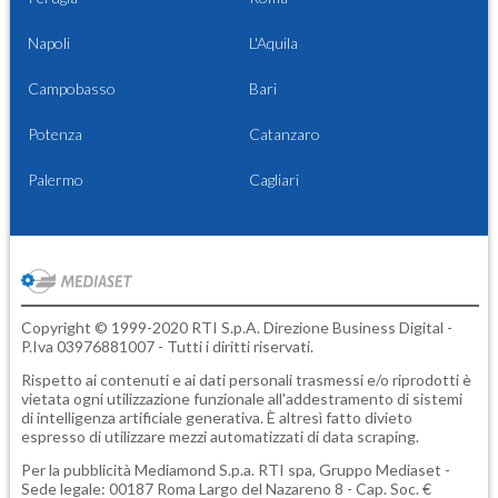
Napoli
L'Aquila
Campobasso
Bari
Potenza
Catanzaro
Palermo
Cagliari
Copyright © 1999-2020 RTI S.p.A. Direzione Business Digital -
P.Iva 03976881007 - Tutti i diritti riservati.
Rispetto ai contenuti e ai dati personali trasmessi e/o riprodotti è
vietata ogni utilizzazione funzionale all'addestramento di sistemi
di intelligenza artificiale generativa. È altresì fatto divieto
espresso di utilizzare mezzi automatizzati di data scraping.
Per la pubblicità
Mediamond S.p.a.
RTI spa, Gruppo Mediaset -
Sede legale: 00187 Roma Largo del Nazareno 8 - Cap. Soc. €