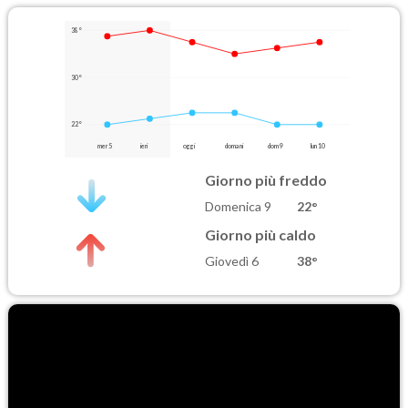
38°
30°
22°
mer 5
ieri
oggi
domani
dom 9
lun 10
Giorno più freddo
Domenica 9
22°
Giorno più caldo
Giovedì 6
38°