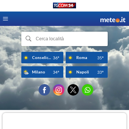
Conselic...
Roma
36°
35°
Milano
Napoli
34°
33°