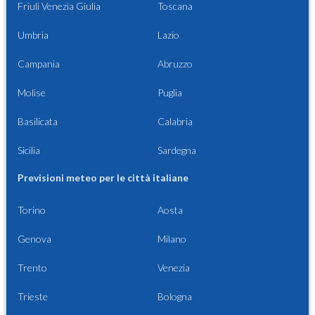
Friuli Venezia Giulia
Toscana
Umbria
Lazio
Campania
Abruzzo
Molise
Puglia
Basilicata
Calabria
Sicilia
Sardegna
Previsioni meteo per le città italiane
Torino
Aosta
Genova
Milano
Trento
Venezia
Trieste
Bologna