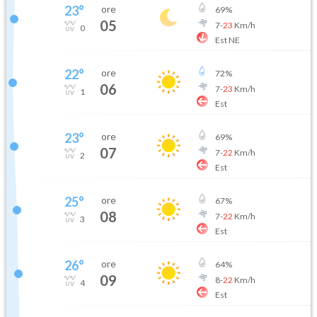
23
°
ore
69
%
05
7
-
23
Km/h
0
Est NE
22
°
ore
72
%
06
7
-
23
Km/h
1
Est
23
°
ore
69
%
07
7
-
22
Km/h
2
Est
25
°
ore
67
%
08
7
-
22
Km/h
3
Est
26
°
ore
64
%
09
8
-
22
Km/h
4
Est