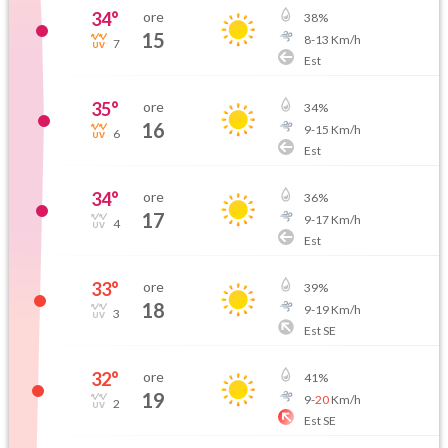
34
°
ore
38
%
15
8
-
13
Km/h
7
Est
35
°
ore
34
%
16
9
-
15
Km/h
6
Est
34
°
ore
36
%
17
9
-
17
Km/h
4
Est
33
°
ore
39
%
18
9
-
19
Km/h
3
Est SE
32
°
ore
41
%
19
9
-
20
Km/h
2
Est SE