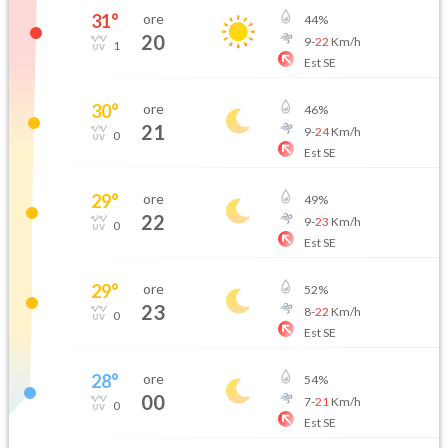
31
°
ore
44
%
20
9
-
22
Km/h
1
Est SE
30
°
ore
46
%
21
9
-
24
Km/h
0
Est SE
29
°
ore
49
%
22
9
-
23
Km/h
0
Est SE
29
°
ore
52
%
23
8
-
22
Km/h
0
Est SE
28
°
ore
54
%
00
7
-
21
Km/h
0
Est SE