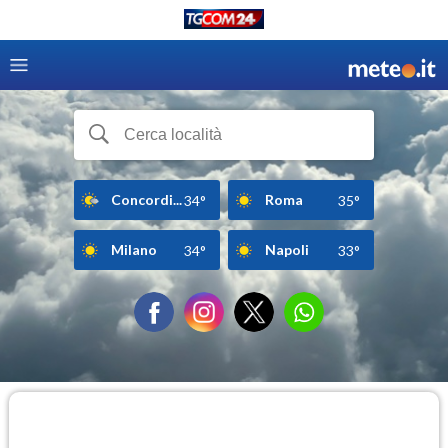
Concordi...
Roma
34°
35°
Milano
Napoli
34°
33°