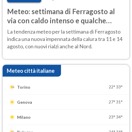
Meteo: settimana di Ferragosto al
via con caldo intenso e qualche
temporale
La tendenza meteo per la settimana di Ferragosto
indica una nuova impennata della calura tra 11 e 14
agosto, con nuovi rialzi anche al Nord.
Meteo città italiane
22°
33°
Torino
27°
31°
Genova
23°
34°
Milano
24°
34°