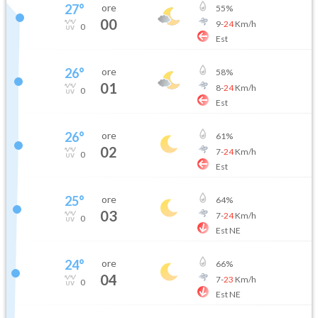
27
°
ore
55
%
00
9
-
24
Km/h
0
Est
26
°
ore
58
%
01
8
-
24
Km/h
0
Est
26
°
ore
61
%
02
7
-
24
Km/h
0
Est
25
°
ore
64
%
03
7
-
24
Km/h
0
Est NE
24
°
ore
66
%
04
7
-
23
Km/h
0
Est NE