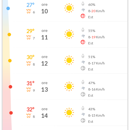
27
°
ore
60
%
10
8
-
20
Km/h
6
Est
29
°
ore
55
%
11
8
-
19
Km/h
7
Est
30
°
ore
51
%
12
8
-
17
Km/h
8
Est
31
°
ore
47
%
13
8
-
16
Km/h
9
Est
32
°
ore
43
%
14
8
-
15
Km/h
8
Est