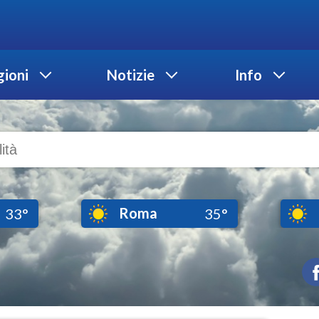
ioni
Notizie
Info
Roma
33°
35°