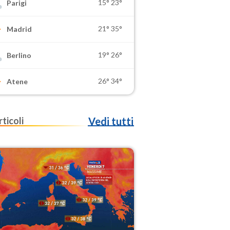
15°
23°
Parigi
21°
35°
Madrid
19°
26°
Berlino
26°
34°
Atene
rticoli
Vedi tutti