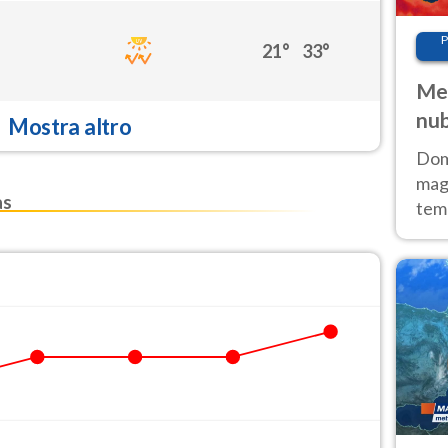
P
21°
33°
Met
nub
Mostra altro
Sud
Doma
magg
as
temp
sem
prev