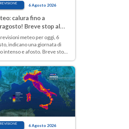
REVISIONE
6 Agosto 2026
eo: calura fino a
ragosto! Breve stop al
d tra 7 e 9 agosto
revisioni meteo per oggi, 6
to, indicano una giornata di
o intenso e afosto. Breve stop
Anticiclone solo sulle regioni del
d.
REVISIONE
6 Agosto 2026