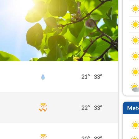
21°
33°
22°
33°
Mete
20°
33°