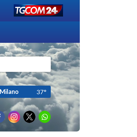
Milano
37°