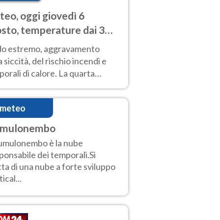
eo, oggi giovedì 6
sto, temperature dai 33
40 gradi
do estremo, aggravamento
a siccità, del rischio incendi e
orali di calore. La quarta
nsa ondata di calore non dà
gua e durerà fino Ferragosto
imeteo
mulonembo
cumulonembo è la nube
ponsabile dei temporali.Si
tta di una nube a forte sviluppo
ical...