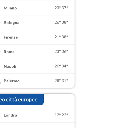
23°
37°
Milano
26°
38°
Bologna
21°
38°
Firenze
23°
36°
Roma
26°
34°
Napoli
28°
31°
Palermo
o città europee
12°
22°
Londra