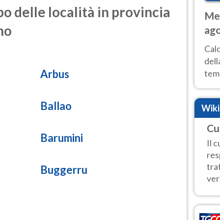
o delle località in provincia
Met
no
ago
ai 
Cal
dell
Arbus
temp
inte
tre
Ballao
Wik
Cu
Barumini
Il 
res
tra
Buggerru
vert