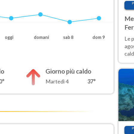
P
Met
Fer
Nor
oggi
domani
sab 8
dom 9
Le p
agos
cald
all'
Nor
do
Giorno più caldo
0°
Martedì 4
37°
P