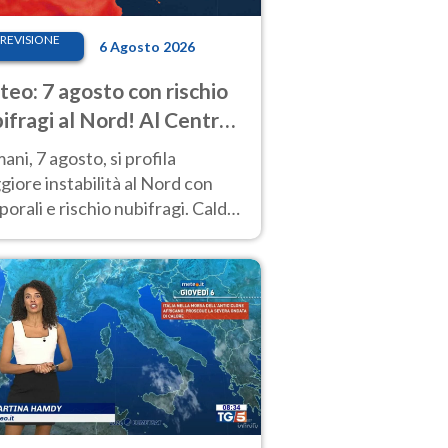
REVISIONE
6 Agosto 2026
eo: 7 agosto con rischio
ifragi al Nord! Al Centro-
 caldo estremo
ni, 7 agosto, si profila
iore instabilità al Nord con
orali e rischio nubifragi. Caldo
pre estremo al Centro-Sud. Le
isioni.