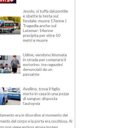
Jesolo, si tuffa dal pontile
e sbatte la testa sul
fondale: muore 17enne |
Tragedia anche sul
Latemar: 14enne
precipita per oltre 50
metri e muore
Udine, vendono limonata
in strada per comprarsi il
motorino: tre ragazzini
denunciati da un
passante
Avellino, trova il figlio
morto in casa in una pozza
di sangue: disposta
l'autopsia
rtamento era in disordine al momento del
mento del corpo e la porta era socchiusa. Al
o non viene esclusa alcuna ipotesi