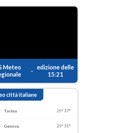
G Meteo
edizione delle
-
gionale
15:21
o città italiane
25°
37°
Torino
25°
31°
Genova