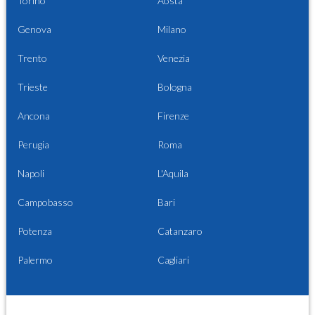
Torino
Aosta
Genova
Milano
Trento
Venezia
Trieste
Bologna
Ancona
Firenze
Perugia
Roma
Napoli
L'Aquila
Campobasso
Bari
Potenza
Catanzaro
Palermo
Cagliari