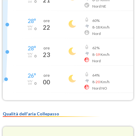
21
0
Nord NE
28
°
ore
60
%
22
8
-
18
Km/h
0
Nord
28
°
ore
62
%
23
8
-
19
Km/h
0
Nord
26
°
ore
64
%
00
8
-
20
Km/h
0
Nord NO
Qualità dell'aria Collepasso