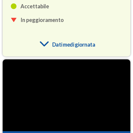
Accettabile
In peggioramento
Dati medi giornata
O3
95.3
(Ozono)
NO2
4.4
(Diossido di azoto)
SO2
1.3
(Anidride solforosa)
PM10