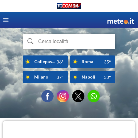
Collepas...
Roma
36°
35°
Milano
Napoli
37°
33°