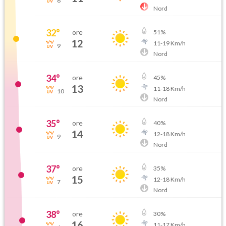
8
Nord
32
°
ore
51
%
12
11
-
19
Km/h
9
Nord
34
°
ore
45
%
13
11
-
18
Km/h
10
Nord
35
°
ore
40
%
14
12
-
18
Km/h
9
Nord
37
°
ore
35
%
15
12
-
18
Km/h
7
Nord
38
°
ore
30
%
16
11
-
17
Km/h