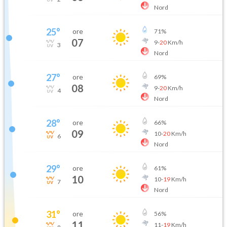
Nord
25
°
ore
71
%
07
9
-
20
Km/h
3
Nord
27
°
ore
69
%
08
9
-
20
Km/h
4
Nord
28
°
ore
66
%
09
10
-
20
Km/h
6
Nord
29
°
ore
61
%
10
10
-
19
Km/h
7
Nord
31
°
ore
56
%
11
11
-
19
Km/h