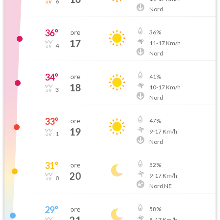
6
Nord
36
°
ore
36
%
17
11
-
17
Km/h
4
Nord
34
°
ore
41
%
18
10
-
17
Km/h
3
Nord
33
°
ore
47
%
19
9
-
17
Km/h
1
Nord
31
°
ore
52
%
20
9
-
17
Km/h
0
Nord NE
29
°
ore
58
%
8
-
17
Km/h