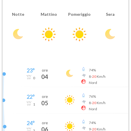
Notte
Mattino
Pomeriggio
Sera
23
°
ore
74
%
04
8
-
20
Km/h
0
Nord
22
°
ore
76
%
05
8
-
20
Km/h
1
Nord
24
°
ore
74
%
06
9
-
20
Km/h
2