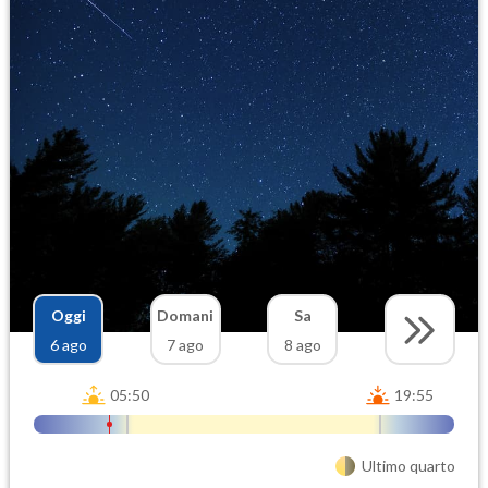
Oggi
Domani
Sa
6 ago
7 ago
8 ago
05:50
19:55
Ultimo quarto