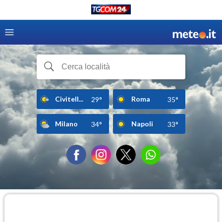
Civitell...
Roma
29°
35°
Milano
Napoli
34°
33°