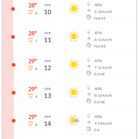
28
°
ore
48
%
10
5
-
10
Km/h
6
Nord E
28
°
ore
45
%
11
6
-
11
Km/h
7
Nord E
29
°
ore
43
%
12
7
-
12
Km/h
8
Est NE
29
°
ore
40
%
13
8
-
13
Km/h
9
Est NE
29
°
ore
38
%
14
9
-
14
Km/h
8
Est