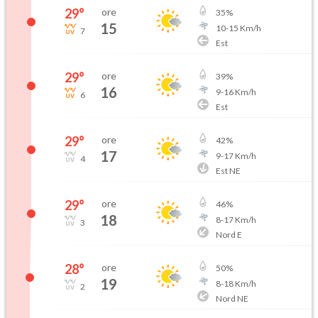
29
°
ore
35
%
15
10
-
15
Km/h
7
Est
29
°
ore
39
%
16
9
-
16
Km/h
6
Est
29
°
ore
42
%
17
9
-
17
Km/h
4
Est NE
29
°
ore
46
%
18
8
-
17
Km/h
3
Nord E
28
°
ore
50
%
19
8
-
18
Km/h
2
Nord NE