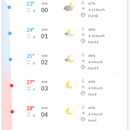
23
°
ore
67
%
00
4
-
11
Km/h
0
Est NE
24
°
ore
68
%
01
4
-
10
Km/h
0
Nord E
25
°
ore
68
%
02
4
-
9
Km/h
0
Nord E
27
°
ore
69
%
03
4
-
9
Km/h
0
Nord
28
°
ore
69
%
04
4
-
9
Km/h
0
Nord