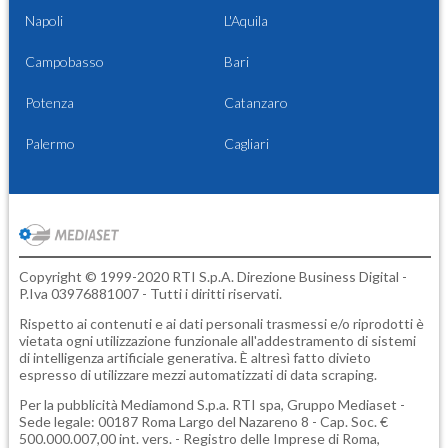
Napoli
L'Aquila
Campobasso
Bari
Potenza
Catanzaro
Palermo
Cagliari
Copyright © 1999-2020 RTI S.p.A. Direzione Business Digital -
P.Iva 03976881007 - Tutti i diritti riservati.
Rispetto ai contenuti e ai dati personali trasmessi e/o riprodotti è
vietata ogni utilizzazione funzionale all'addestramento di sistemi
di intelligenza artificiale generativa. È altresì fatto divieto
espresso di utilizzare mezzi automatizzati di data scraping.
Per la pubblicità
Mediamond S.p.a.
RTI spa, Gruppo Mediaset -
Sede legale: 00187 Roma Largo del Nazareno 8 - Cap. Soc. €
500.000.007,00 int. vers. - Registro delle Imprese di Roma,