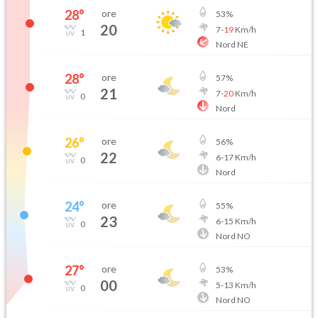
28
°
ore
53
%
20
7
-
19
Km/h
1
Nord NE
28
°
ore
57
%
21
7
-
20
Km/h
0
Nord
26
°
ore
56
%
22
6
-
17
Km/h
0
Nord
24
°
ore
55
%
23
6
-
15
Km/h
0
Nord NO
27
°
ore
53
%
00
5
-
13
Km/h
0
Nord NO