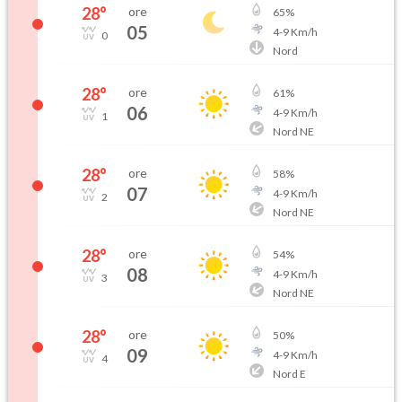
28
°
ore
65
%
05
4
-
9
Km/h
0
Nord
28
°
ore
61
%
06
4
-
9
Km/h
1
Nord NE
28
°
ore
58
%
07
4
-
9
Km/h
2
Nord NE
28
°
ore
54
%
08
4
-
9
Km/h
3
Nord NE
28
°
ore
50
%
09
4
-
9
Km/h
4
Nord E