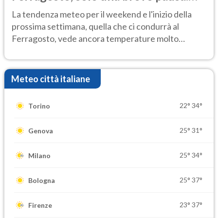
Ecco dove
La tendenza meteo per il weekend e l'inizio della
prossima settimana, quella che ci condurrà al
Ferragosto, vede ancora temperature molto
elevate
Meteo città italiane
22°
34°
Torino
25°
31°
Genova
25°
34°
Milano
25°
37°
Bologna
23°
37°
Firenze