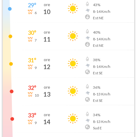
29
°
ore
43
%
10
8
-
14
Km/h
6
Est NE
30
°
ore
40
%
11
8
-
14
Km/h
7
Est NE
31
°
ore
38
%
12
8
-
14
Km/h
9
Est SE
32
°
ore
36
%
13
8
-
13
Km/h
10
Est SE
33
°
ore
34
%
14
8
-
13
Km/h
9
Sud E