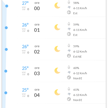
27
°
ore
58
%
00
6
-
11
Km/h
0
Est
26
°
ore
59
%
01
6
-
11
Km/h
0
Est
26
°
ore
59
%
02
6
-
12
Km/h
0
Est NE
25
°
ore
60
%
03
6
-
12
Km/h
0
Nord E
25
°
ore
61
%
04
6
-
13
Km/h
0
Nord E