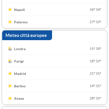
26°
36°
Napoli
27°
33°
Palermo
Meteo città europee
15°
30°
Londra
18°
32°
Parigi
21°
35°
Madrid
14°
31°
Berlino
28°
35°
Atene