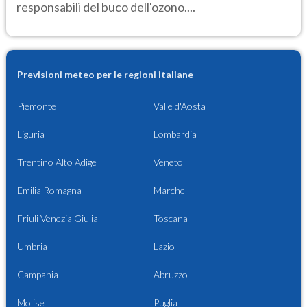
responsabili del buco dell'ozono....
Previsioni meteo per le regioni italiane
Piemonte
Valle d'Aosta
Liguria
Lombardia
Trentino Alto Adige
Veneto
Emilia Romagna
Marche
Friuli Venezia Giulia
Toscana
Umbria
Lazio
Campania
Abruzzo
Molise
Puglia