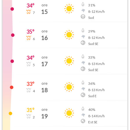
34
°
ore
31
%
15
8
-
12
Km/h
7
Sud
35
°
ore
29
%
16
8
-
12
Km/h
6
Sud SE
34
°
ore
33
%
17
8
-
13
Km/h
5
Sud SE
33
°
ore
36
%
18
8
-
13
Km/h
4
Sud E
31
°
ore
40
%
19
8
-
14
Km/h
2
Est SE