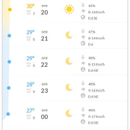
30
°
ore
43
%
20
8
-
14
Km/h
1
Est SE
29
°
ore
47
%
21
8
-
14
Km/h
0
Est
29
°
ore
48
%
22
8
-
15
Km/h
0
Est NE
28
°
ore
48
%
23
9
-
16
Km/h
0
Est NE
27
°
ore
48
%
00
9
-
17
Km/h
0
Est NE