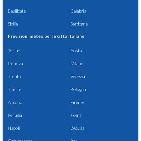
Basilicata
Calabria
Sicilia
Sardegna
Previsioni meteo per le città italiane
Torino
Aosta
Genova
Milano
Trento
Venezia
Trieste
Bologna
Ancona
Firenze
Perugia
Roma
Napoli
L'Aquila
Campobasso
Bari