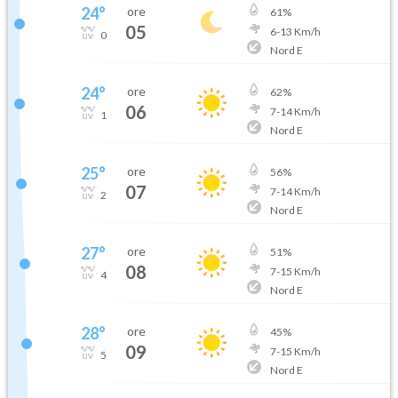
24
°
ore
61
%
05
6
-
13
Km/h
0
Nord E
24
°
ore
62
%
06
7
-
14
Km/h
1
Nord E
25
°
ore
56
%
07
7
-
14
Km/h
2
Nord E
27
°
ore
51
%
08
7
-
15
Km/h
4
Nord E
28
°
ore
45
%
09
7
-
15
Km/h
5
Nord E