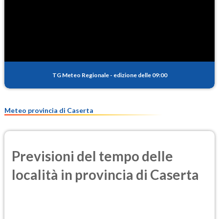
SO2
0.3
(Anidride solforosa)
PM10
13.7
(Materia particolata)
TG Meteo Regionale
-
edizione delle 09:00
PM25
8.5
(Materia particolata)
Meteo provincia di Caserta
Previsioni del tempo delle
località in provincia di Caserta