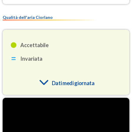
Qualità dell'aria Ciorlano
Accettabile
Invariata
Dati medi giornata
O3
91.3
(Ozono)
NO2
4.2
(Diossido di azoto)