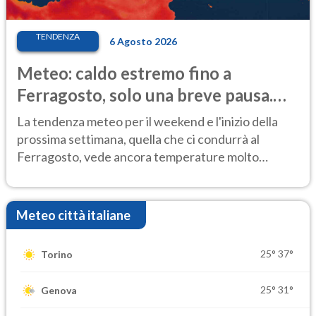
TENDENZA
6 Agosto 2026
Meteo: caldo estremo fino a
Ferragosto, solo una breve pausa.
Ecco dove
La tendenza meteo per il weekend e l'inizio della
prossima settimana, quella che ci condurrà al
Ferragosto, vede ancora temperature molto
elevate
Meteo città italiane
25°
37°
Torino
25°
31°
Genova