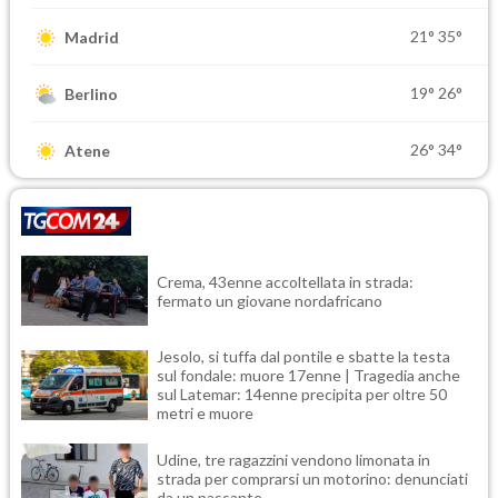
21°
35°
Madrid
19°
26°
Berlino
26°
34°
Atene
Crema, 43enne accoltellata in strada:
fermato un giovane nordafricano
Jesolo, si tuffa dal pontile e sbatte la testa
sul fondale: muore 17enne | Tragedia anche
sul Latemar: 14enne precipita per oltre 50
metri e muore
Udine, tre ragazzini vendono limonata in
strada per comprarsi un motorino: denunciati
da un passante