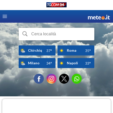
Chirchiq
Roma
37°
35°
Milano
Napoli
34°
33°