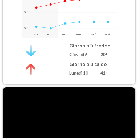
30°
20°
mer 5
ieri
oggi
domani
dom 9
lun 10
Giorno più freddo
Giovedì 6
20°
Giorno più caldo
Lunedì 10
41°