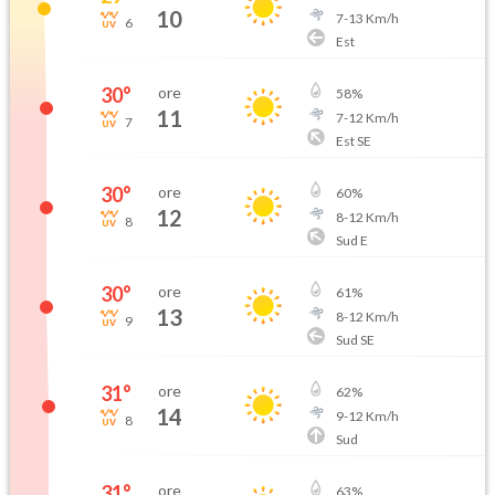
10
7
-
13
Km/h
6
Est
30
°
ore
58
%
11
7
-
12
Km/h
7
Est SE
30
°
ore
60
%
12
8
-
12
Km/h
8
Sud E
30
°
ore
61
%
13
8
-
12
Km/h
9
Sud SE
31
°
ore
62
%
14
9
-
12
Km/h
8
Sud
31
°
ore
63
%