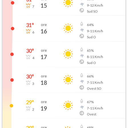
15
9
-
12
Km/h
7
Sud SO
31
°
ore
64
%
16
9
-
11
Km/h
6
Sud O
30
°
ore
65
%
17
8
-
11
Km/h
4
Sud O
30
°
ore
66
%
18
7
-
11
Km/h
3
Ovest SO
29
°
ore
67
%
19
7
-
11
Km/h
2
Ovest
29
°
ore
68
%