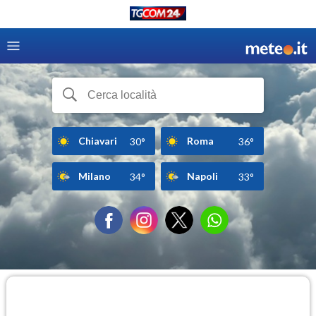
Chiavari
Roma
30°
36°
Milano
Napoli
34°
33°