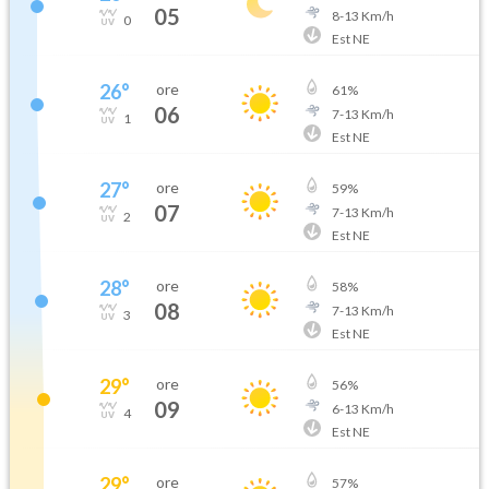
05
8
-
13
Km/h
0
Est NE
26
°
ore
61
%
06
7
-
13
Km/h
1
Est NE
27
°
ore
59
%
07
7
-
13
Km/h
2
Est NE
28
°
ore
58
%
08
7
-
13
Km/h
3
Est NE
29
°
ore
56
%
09
6
-
13
Km/h
4
Est NE
29
°
ore
57
%