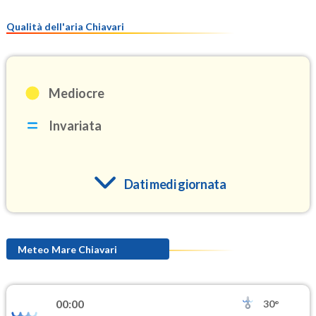
Qualità dell'aria Chiavari
Mediocre
Invariata
Dati medi giornata
O3
105.5
(Ozono)
Meteo Mare Chiavari
NO2
3.6
(Diossido di azoto)
00:00
30°