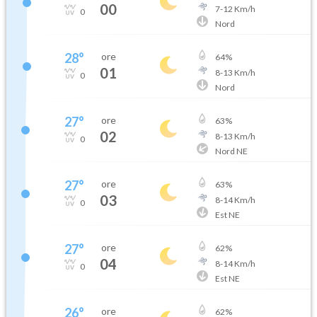
00
7
-
12
Km/h
0
Nord
28
°
ore
64
%
01
8
-
13
Km/h
0
Nord
27
°
ore
63
%
02
8
-
13
Km/h
0
Nord NE
27
°
ore
63
%
03
8
-
14
Km/h
0
Est NE
27
°
ore
62
%
04
8
-
14
Km/h
0
Est NE
26
°
ore
62
%