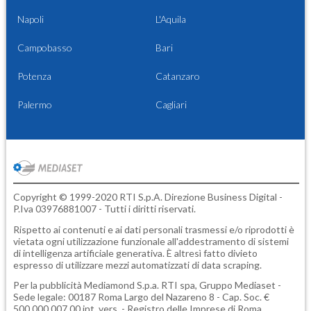
Napoli
L'Aquila
Campobasso
Bari
Potenza
Catanzaro
Palermo
Cagliari
Copyright © 1999-2020 RTI S.p.A. Direzione Business Digital -
P.Iva 03976881007 - Tutti i diritti riservati.
Rispetto ai contenuti e ai dati personali trasmessi e/o riprodotti è
vietata ogni utilizzazione funzionale all'addestramento di sistemi
di intelligenza artificiale generativa. È altresì fatto divieto
espresso di utilizzare mezzi automatizzati di data scraping.
Per la pubblicità
Mediamond S.p.a.
RTI spa, Gruppo Mediaset -
Sede legale: 00187 Roma Largo del Nazareno 8 - Cap. Soc. €
500.000.007,00 int. vers. - Registro delle Imprese di Roma,