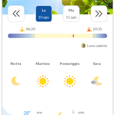
Lu
Ma
10 ago
11 ago
06:20
20:35
Luna calante
Notte
Mattino
Pomeriggio
Sera
28
°
ore
64
%