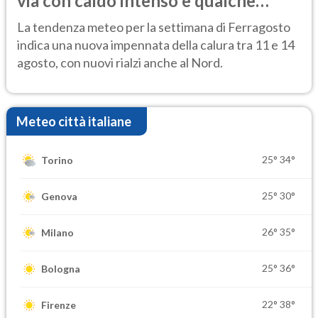
via con caldo intenso e qualche
temporale
La tendenza meteo per la settimana di Ferragosto
indica una nuova impennata della calura tra 11 e 14
agosto, con nuovi rialzi anche al Nord.
Meteo città italiane
25°
34°
Torino
25°
30°
Genova
26°
35°
Milano
25°
36°
Bologna
22°
38°
Firenze