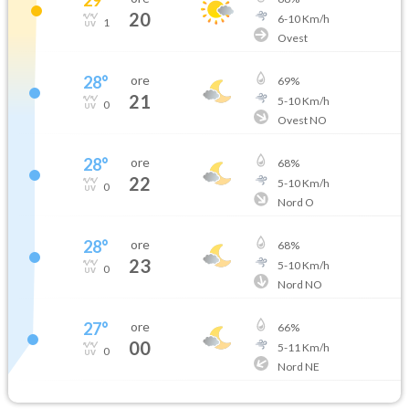
20
6
-
10
Km/h
1
Ovest
28
°
ore
69
%
21
5
-
10
Km/h
0
Ovest NO
28
°
ore
68
%
22
5
-
10
Km/h
0
Nord O
28
°
ore
68
%
23
5
-
10
Km/h
0
Nord NO
27
°
ore
66
%
00
5
-
11
Km/h
0
Nord NE