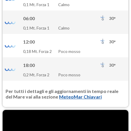
SO2
0,1 Mt. Forza 1
Calmo
0.5
(Anidride solforosa)
06:00
30°
PM10
0,1 Mt. Forza 1
Calmo
15.4
(Materia particolata)
12:00
30°
PM25
0,18 Mt. Forza 2
Poco mosso
11.3
(Materia particolata)
18:00
30°
0,2 Mt. Forza 2
Poco mosso
Per tutti i dettagli e gli aggiornamenti in tempo reale
del Mare vai alla sezione
MeteoMar Chiavari