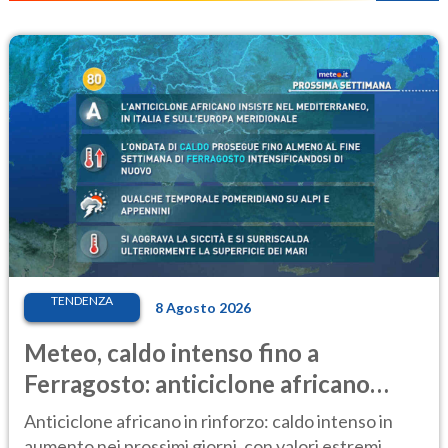
TENDENZA
8 Agosto 2026
Meteo, caldo intenso fino a
Ferragosto: anticiclone africano
ancora protagonista
Anticiclone africano in rinforzo: caldo intenso in
aumento nei prossimi giorni, con valori estremi