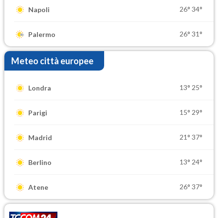
26°
34°
Napoli
26°
31°
Palermo
Meteo città europee
13°
25°
Londra
15°
29°
Parigi
21°
37°
Madrid
13°
24°
Berlino
26°
37°
Atene