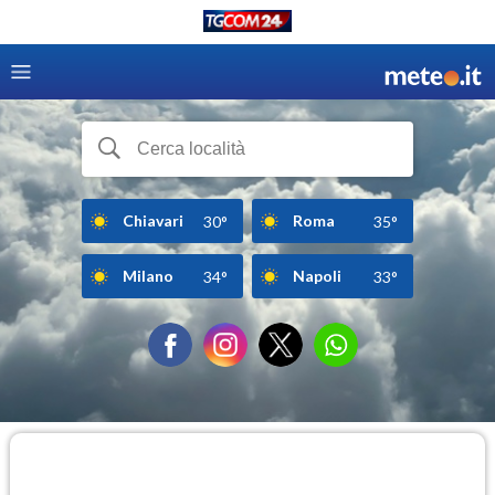
Chiavari
Roma
30°
35°
Milano
Napoli
34°
33°