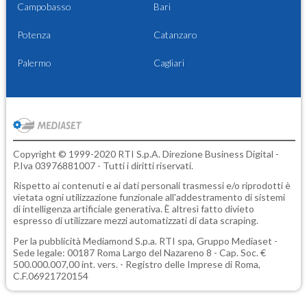
Campobasso
Bari
Potenza
Catanzaro
Palermo
Cagliari
Copyright © 1999-2020 RTI S.p.A. Direzione Business Digital -
P.Iva 03976881007 - Tutti i diritti riservati.
Rispetto ai contenuti e ai dati personali trasmessi e/o riprodotti è
vietata ogni utilizzazione funzionale all'addestramento di sistemi
di intelligenza artificiale generativa. È altresì fatto divieto
espresso di utilizzare mezzi automatizzati di data scraping.
Per la pubblicità
Mediamond S.p.a.
RTI spa, Gruppo Mediaset -
Sede legale: 00187 Roma Largo del Nazareno 8 - Cap. Soc. €
500.000.007,00 int. vers. - Registro delle Imprese di Roma,
C.F.06921720154