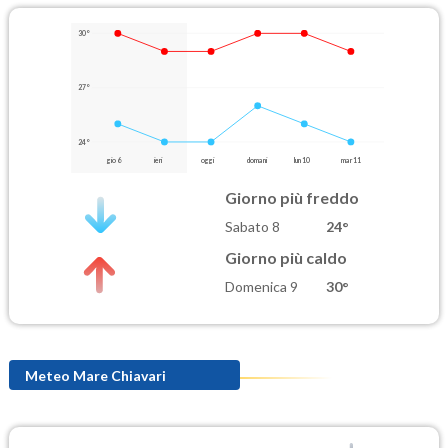
30°
27°
24°
gio 6
ieri
oggi
domani
lun 10
mar 11
Giorno più freddo
Sabato 8
24°
Giorno più caldo
Domenica 9
30°
Meteo Mare Chiavari