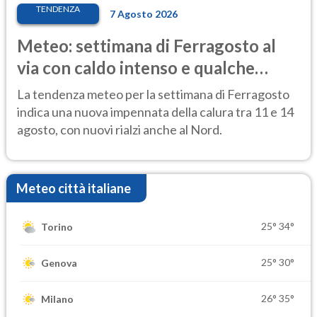
TENDENZA
7 Agosto 2026
Meteo: settimana di Ferragosto al
via con caldo intenso e qualche
temporale
La tendenza meteo per la settimana di Ferragosto
indica una nuova impennata della calura tra 11 e 14
agosto, con nuovi rialzi anche al Nord.
Meteo città italiane
25°
34°
Torino
25°
30°
Genova
26°
35°
Milano