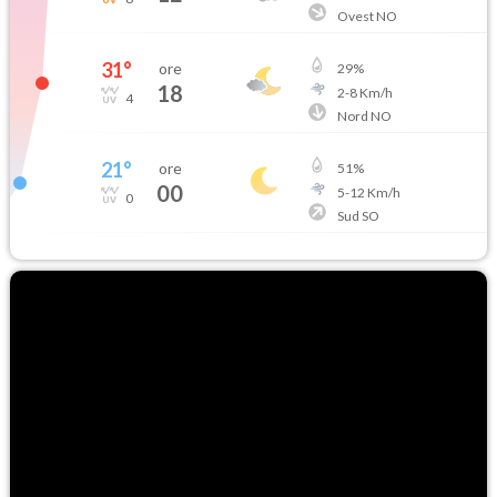
Ovest NO
31
°
ore
29
%
18
2
-
8
Km/h
4
Nord NO
21
°
ore
51
%
00
5
-
12
Km/h
0
Sud SO