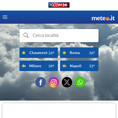
Chaumont
Roma
26°
36°
Milano
Napoli
34°
33°