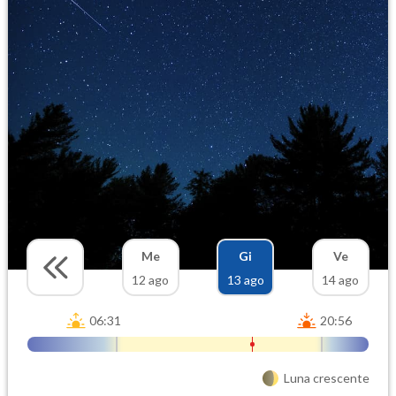
Me
Gi
Ve
12 ago
13 ago
14 ago
06:31
20:56
Luna crescente