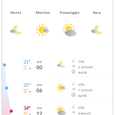
Notte
Mattino
Pomeriggio
Sera
21
°
ore
55
%
00
5
-
12
Km/h
0
Sud SE
25
°
ore
55
%
06
7
-
15
Km/h
6
Sud SE
34
°
ore
29
%
12
4
-
8
Km/h
8