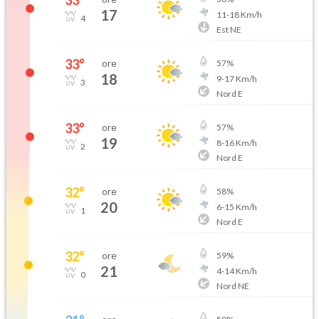
33
°
17
11
-
18
Km/h
4
Est NE
33
°
ore
57
%
18
9
-
17
Km/h
3
Nord E
33
°
ore
57
%
19
8
-
16
Km/h
2
Nord E
32
°
ore
58
%
20
6
-
15
Km/h
1
Nord E
32
°
ore
59
%
21
4
-
14
Km/h
0
Nord NE