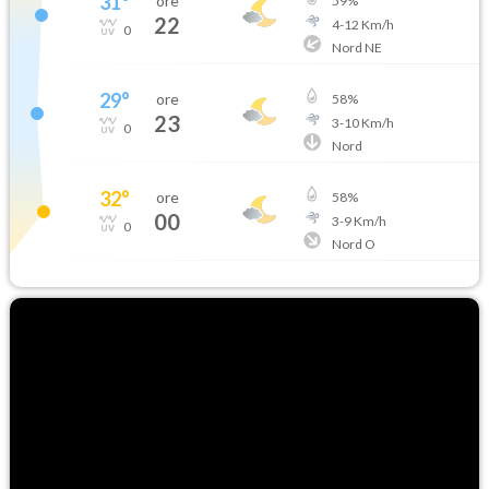
31
°
ore
59
%
22
4
-
12
Km/h
0
Nord NE
29
°
ore
58
%
23
3
-
10
Km/h
0
Nord
32
°
ore
58
%
00
3
-
9
Km/h
0
Nord O