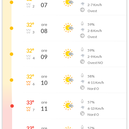
07
2
-
7
Km/h
2
Ovest
32
°
ore
59
%
08
2
-
8
Km/h
3
Ovest
32
°
ore
59
%
09
2
-
9
Km/h
4
Ovest NO
32
°
ore
58
%
10
4
-
11
Km/h
6
Nord O
33
°
ore
57
%
11
6
-
13
Km/h
7
Nord O
33
°
ore
57
%