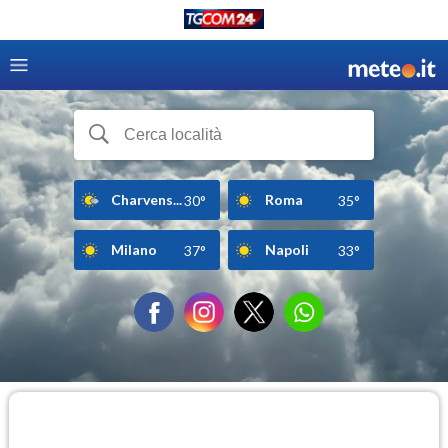
Charvens...
Roma
30°
35°
Milano
Napoli
37°
33°