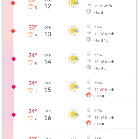
12
9
-
15
Km/h
8
Nord
33
°
ore
56
%
13
11
-
16
Km/h
9
Nord NE
34
°
ore
55
%
14
13
-
18
Km/h
8
Nord E
34
°
ore
54
%
15
15
-
20
Km/h
7
Est NE
34
°
ore
55
%
16
13
-
19
Km/h
6
Est NE
ore
56
%