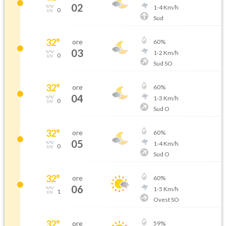
02
1
-
4
Km/h
0
Sud
32
°
ore
60
%
03
1
-
2
Km/h
0
Sud SO
32
°
ore
60
%
04
1
-
3
Km/h
0
Sud O
32
°
ore
60
%
05
1
-
4
Km/h
0
Sud O
32
°
ore
60
%
06
1
-
5
Km/h
1
Ovest SO
32
°
ore
59
%