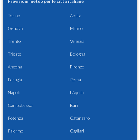
Previsioni meteo per le città italiane
Torino
Aosta
Genova
Milano
Trento
Venezia
Trieste
Bologna
Ancona
Firenze
Perugia
Roma
Napoli
L'Aquila
Campobasso
Bari
Potenza
Catanzaro
Palermo
Cagliari