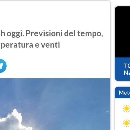
oggi. Previsioni del tempo,
mperatura e venti
T
Na
Mete