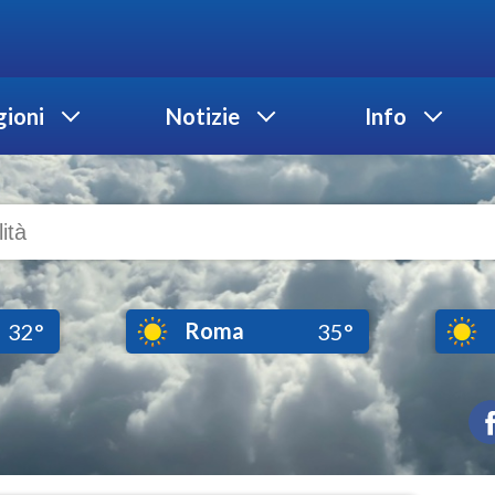
ioni
Notizie
Info
Roma
32°
35°