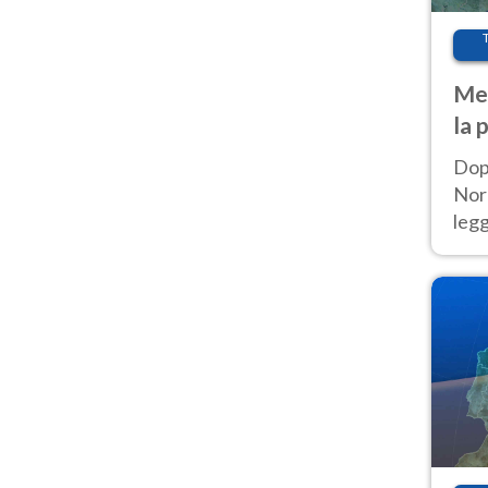
Met
la 
Dop
Nord
leg
nuov
afr