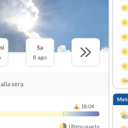
ni
Sa
o
8 ago
 alla sera
Mete
18:04
Ultimo quarto