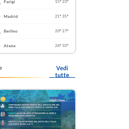
15°
23°
Parigi
21°
35°
Madrid
20°
27°
Berlino
26°
33°
Atene
e
Vedi
tutte