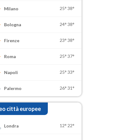
25°
38°
Milano
24°
38°
Bologna
23°
38°
Firenze
25°
37°
Roma
25°
33°
Napoli
26°
31°
Palermo
o città europee
12°
22°
Londra