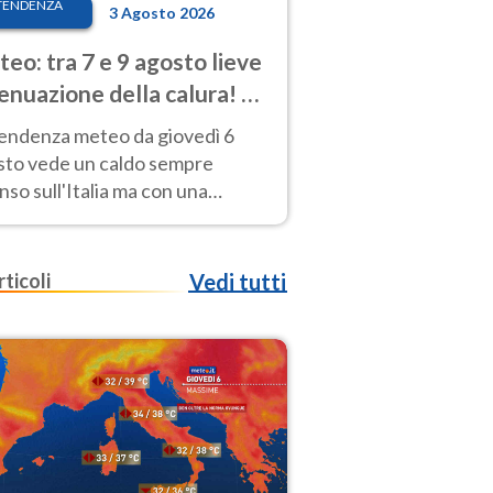
TENDENZA
3 Agosto 2026
eo: tra 7 e 9 agosto lieve
enuazione della calura! Al
d rischio temporali
tendenza meteo da giovedì 6
sto vede un caldo sempre
nso sull'Italia ma con una
iale e lieve attenuazione tra il 7
 9 agosto.
rticoli
Vedi tutti