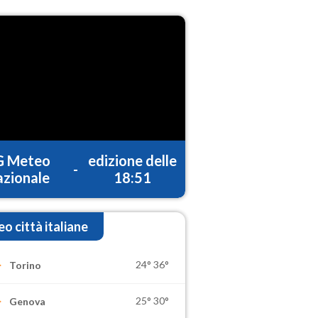
G Meteo
edizione delle
-
zionale
18:51
o città italiane
24°
36°
Torino
25°
30°
Genova