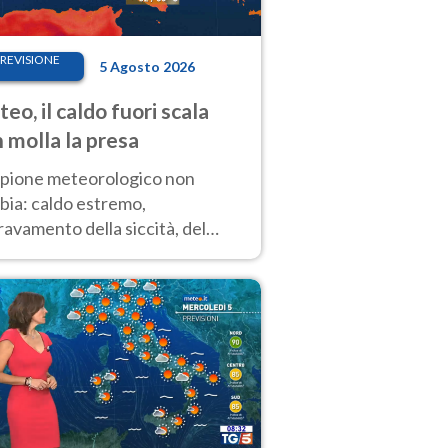
REVISIONE
5 Agosto 2026
eo, il caldo fuori scala
 molla la presa
copione meteorologico non
bia: caldo estremo,
avamento della siccità, del
hio incendi e temporali di
ore. Nessun cambiamento fino
ragosto