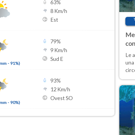
63
%
8
Km/h
Est
Met
79
%
con
9
Km/h
Le a
Sud E
una 
1mm
-
91
%)
cir
del 
93
%
gior
12
Km/h
Fer
Ovest SO
8mm
-
90
%)