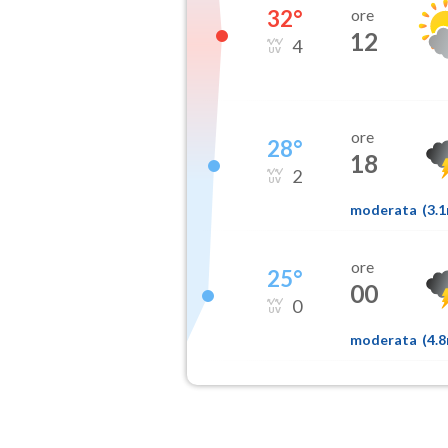
32
°
ore
12
4
ore
28
°
18
2
moderata
(
3.
ore
25
°
00
0
moderata
(
4.