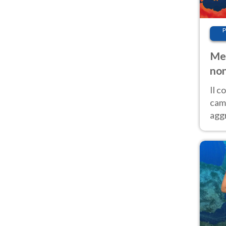
P
Met
non
Il 
cam
aggr
risc
cal
Fer