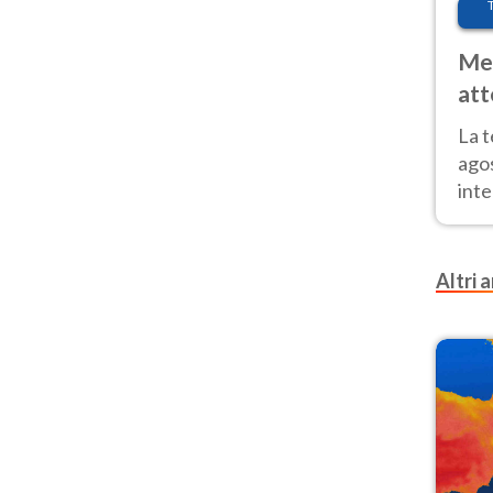
Met
att
Nor
La 
ago
inte
parz
e il
Altri a