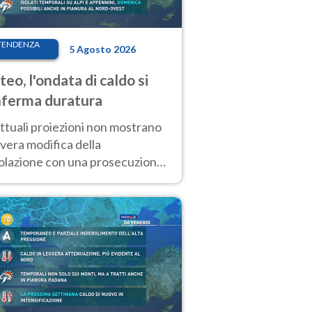
TENDENZA
5 Agosto 2026
eo, l'ondata di caldo si
ferma duratura
ttuali proiezioni non mostrano
vera modifica della
colazione con una prosecuzione
caldo fuori scala per molti
ni, compresa la settimana di
ragosto