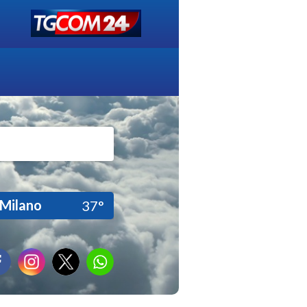
Milano
37°