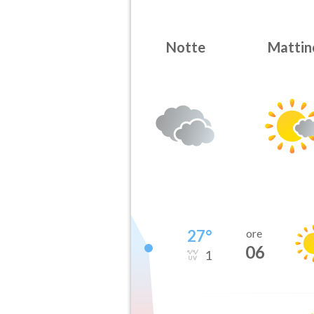
Notte
Mattin
27
°
ore
06
1