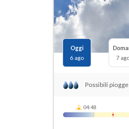
Oggi
Doma
6 ago
7 ag
Possibili piogge
04:48