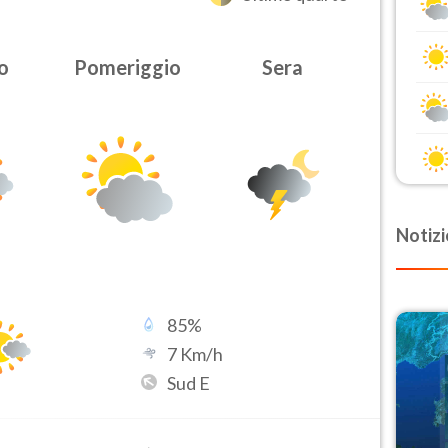
o
Pomeriggio
Sera
Notizi
85
%
7
Km/h
Sud E