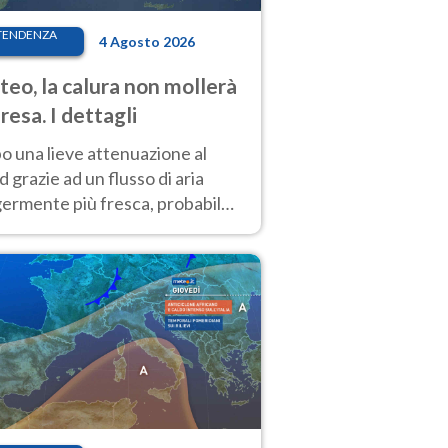
TENDENZA
4 Agosto 2026
eo, la calura non mollerà
presa. I dettagli
o una lieve attenuazione al
 grazie ad un flusso di aria
germente più fresca, probabile
o rinforzo dell’anticiclone
icano entro Ferragosto