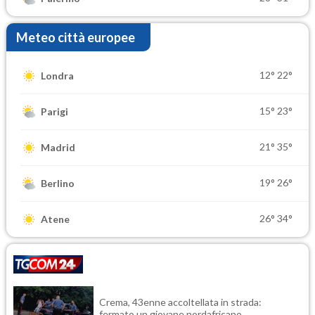
Meteo città europee
12°
22°
Londra
15°
23°
Parigi
21°
35°
Madrid
19°
26°
Berlino
26°
34°
Atene
Crema, 43enne accoltellata in strada:
fermato un giovane nordafricano