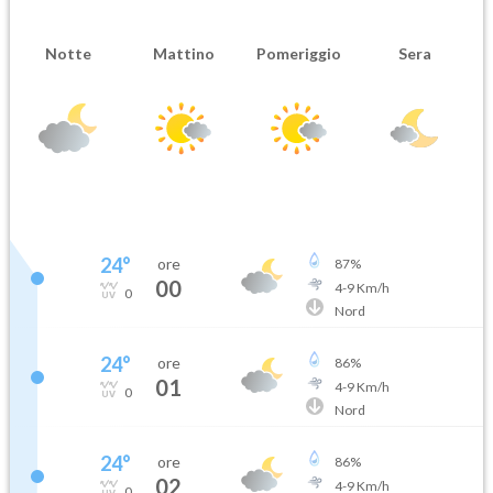
Notte
Mattino
Pomeriggio
Sera
24
°
ore
87
%
00
4
-
9
Km/h
0
Nord
24
°
ore
86
%
01
4
-
9
Km/h
0
Nord
24
°
ore
86
%
02
4
-
9
Km/h
0