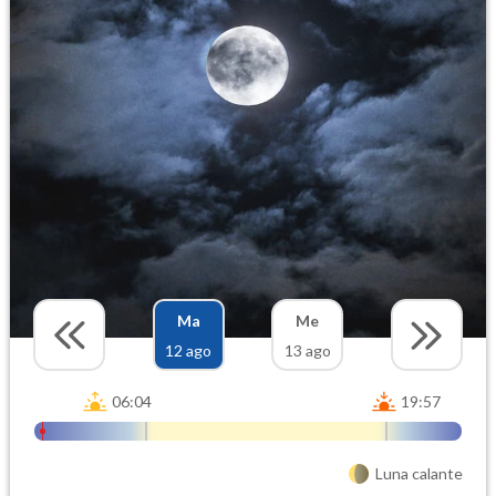
Ma
Me
12 ago
13 ago
06:04
19:57
Luna calante