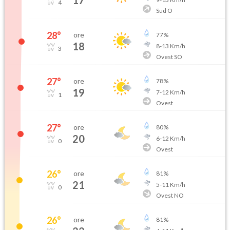
17
4
Sud O
28
°
ore
77
%
18
8
-
13
Km/h
3
Ovest SO
27
°
ore
78
%
19
7
-
12
Km/h
1
Ovest
27
°
ore
80
%
20
6
-
12
Km/h
0
Ovest
26
°
ore
81
%
21
5
-
11
Km/h
0
Ovest NO
26
°
ore
81
%