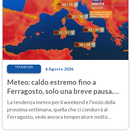
TENDENZA
6 Agosto 2026
Meteo: caldo estremo fino a
Ferragosto, solo una breve pausa.
Ecco dove
La tendenza meteo per il weekend e l'inizio della
prossima settimana, quella che ci condurrà al
Ferragosto, vede ancora temperature molto
elevate