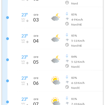
Nord
23
°
ore
85
%
03
4
-
9
Km/h
0
Nord NE
23
°
ore
85
%
04
5
-
11
Km/h
0
Nord NE
23
°
ore
84
%
05
5
-
12
Km/h
0
Nord E
23
°
ore
83
%
06
6
-
13
Km/h
1
Nord E
23
°
ore
81
%
07
7
-
15
Km/h