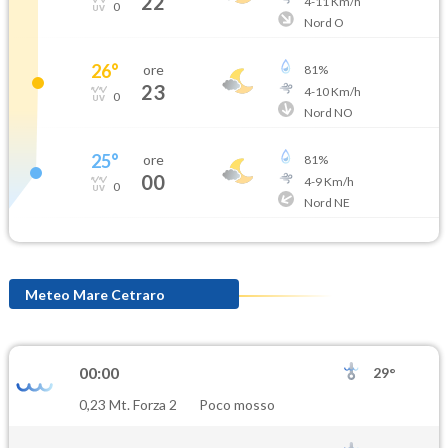
22
4
-
11
Km/h
0
Nord O
26
°
ore
81
%
23
4
-
10
Km/h
0
Nord NO
25
°
ore
81
%
00
4
-
9
Km/h
0
Nord NE
Meteo Mare Cetraro
00:00
29°
0,23 Mt. Forza 2
Poco mosso