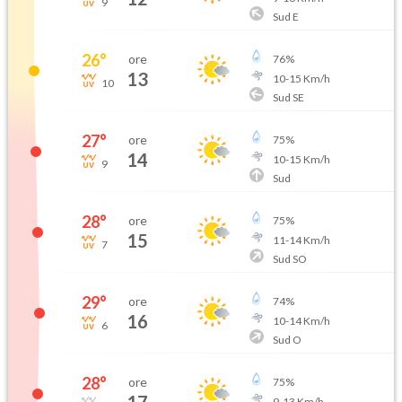
9
Sud E
26
°
ore
76
%
13
10
-
15
Km/h
10
Sud SE
27
°
ore
75
%
14
10
-
15
Km/h
9
Sud
28
°
ore
75
%
15
11
-
14
Km/h
7
Sud SO
29
°
ore
74
%
16
10
-
14
Km/h
6
Sud O
28
°
ore
75
%
9
-
13
Km/h