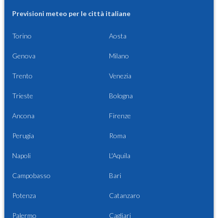
Previsioni meteo per le città italiane
Torino
Aosta
Genova
Milano
Trento
Venezia
Trieste
Bologna
Ancona
Firenze
Perugia
Roma
Napoli
L'Aquila
Campobasso
Bari
Potenza
Catanzaro
Palermo
Cagliari