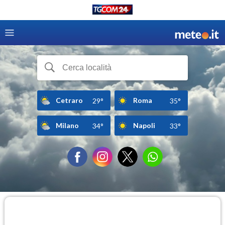
Cetraro
Roma
29°
35°
Milano
Napoli
34°
33°