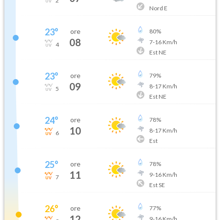
2
Nord E
23
°
ore
80
%
08
7
-
16
Km/h
4
Est NE
23
°
ore
79
%
09
8
-
17
Km/h
5
Est NE
24
°
ore
78
%
10
8
-
17
Km/h
6
Est
25
°
ore
78
%
11
9
-
16
Km/h
7
Est SE
26
°
ore
77
%
12
9
-
16
Km/h