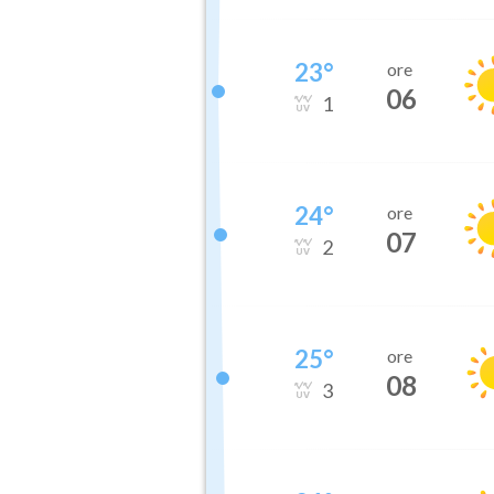
23
°
ore
06
1
24
°
ore
07
2
25
°
ore
08
3