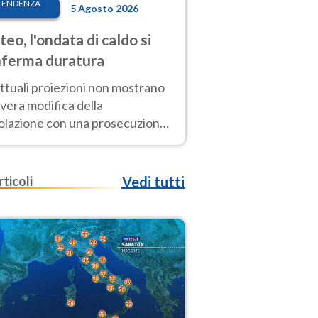
TENDENZA
5 Agosto 2026
eo, l'ondata di caldo si
ferma duratura
ttuali proiezioni non mostrano
vera modifica della
colazione con una prosecuzione
caldo fuori scala per molti
ni, compresa la settimana di
ragosto
rticoli
Vedi tutti