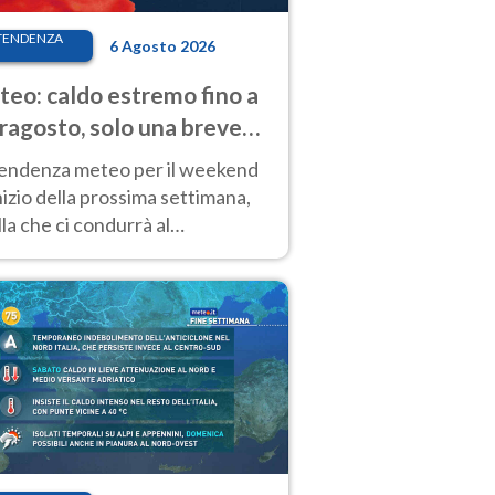
TENDENZA
6 Agosto 2026
eo: caldo estremo fino a
ragosto, solo una breve
sa. Ecco dove
tendenza meteo per il weekend
inizio della prossima settimana,
la che ci condurrà al
ragosto, vede ancora
perature molto elevate