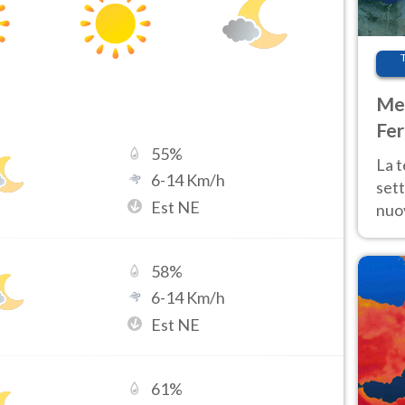
Met
Fer
55
%
int
La 
6
-
14
Km/h
sett
Est NE
nuov
11 e
anc
58
%
6
-
14
Km/h
Est NE
61
%