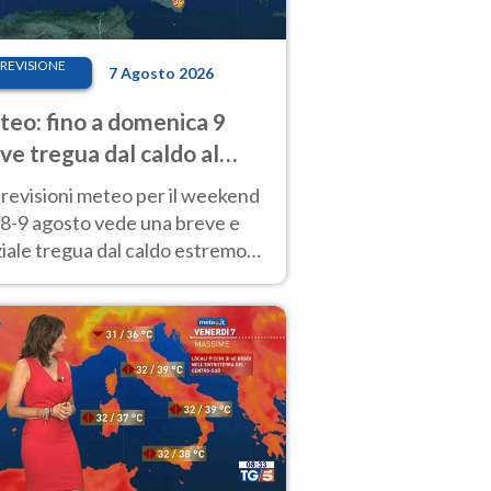
REVISIONE
7 Agosto 2026
eo: fino a domenica 9
ve tregua dal caldo al
d! Altrove calura e afa
revisioni meteo per il weekend
'8-9 agosto vede una breve e
iale tregua dal caldo estremo
Nord mentre altrove persistono
radi.