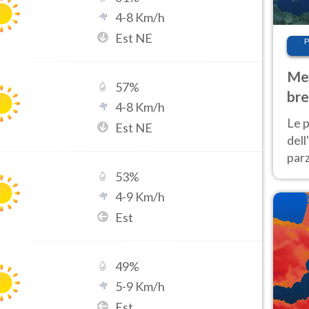
4
-
8
Km/h
Est NE
P
Met
57
%
bre
4
-
8
Km/h
Nor
Le p
Est NE
dell
parz
al 
53
%
40 g
4
-
9
Km/h
Est
49
%
5
-
9
Km/h
Est