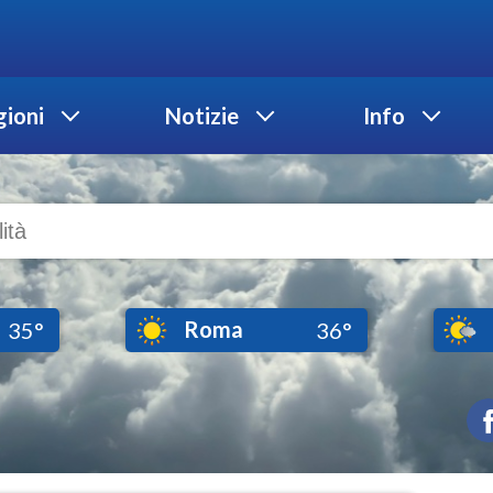
ioni
Notizie
Info
Roma
35°
36°