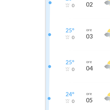
02
0
25
°
ore
03
0
25
°
ore
04
0
24
°
ore
05
0