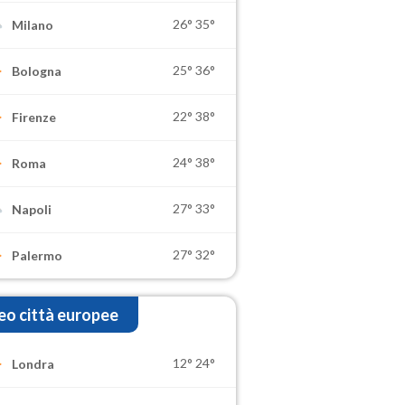
26°
35°
Milano
25°
36°
Bologna
22°
38°
Firenze
24°
38°
Roma
27°
33°
Napoli
27°
32°
Palermo
o città europee
12°
24°
Londra