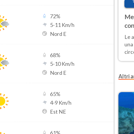
72
%
Met
5
-
11
Km/h
con
Nord E
Le a
una 
cir
68
%
del 
5
-
10
Km/h
gior
Nord E
Fer
Altri a
65
%
4
-
9
Km/h
Est NE
61
%