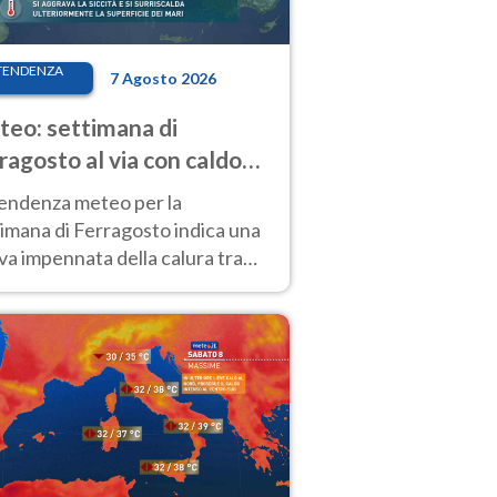
TENDENZA
7 Agosto 2026
eo: settimana di
ragosto al via con caldo
enso e qualche temporale
tendenza meteo per la
imana di Ferragosto indica una
a impennata della calura tra
 14 agosto, con nuovi rialzi
he al Nord.