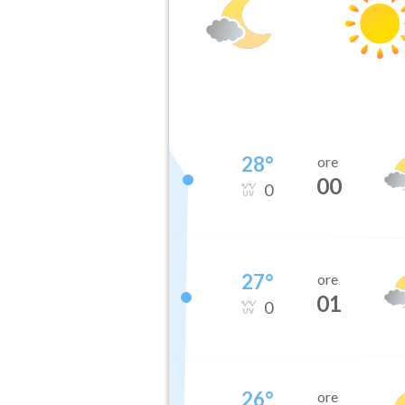
28
°
ore
00
0
27
°
ore
01
0
26
°
ore