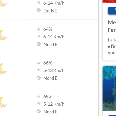
6
-
14
Km/h
Est NE
Met
64
%
Fer
6
-
14
Km/h
pau
La 
Nord E
e l'
quel
Fer
66
%
tem
5
-
13
Km/h
Nord E
69
%
5
-
12
Km/h
Nord E