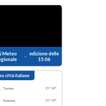
G Meteo
edizione delle
-
gionale
15:06
o città italiane
25°
34°
Torino
25°
30°
Genova