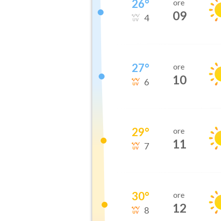
26
°
ore
09
4
27
°
ore
10
6
29
°
ore
11
7
30
°
ore
12
8