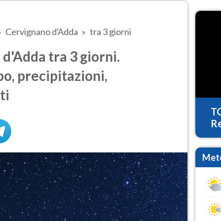
Cervignano d'Adda
tra 3 giorni
'Adda tra 3 giorni.
o, precipitazioni,
ti
T
Re
Mete