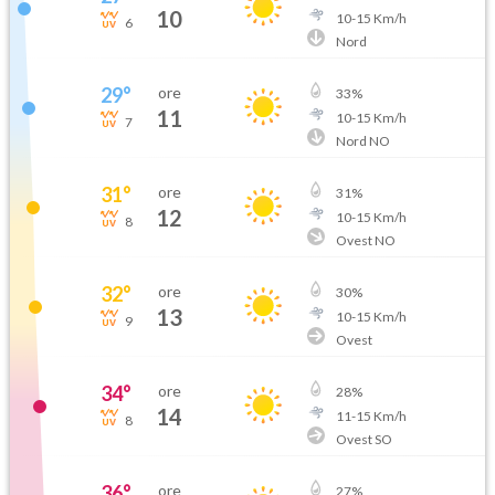
10
10
-
15
Km/h
6
Nord
29
°
ore
33
%
11
10
-
15
Km/h
7
Nord NO
31
°
ore
31
%
12
10
-
15
Km/h
8
Ovest NO
32
°
ore
30
%
13
10
-
15
Km/h
9
Ovest
34
°
ore
28
%
14
11
-
15
Km/h
8
Ovest SO
36
°
ore
27
%