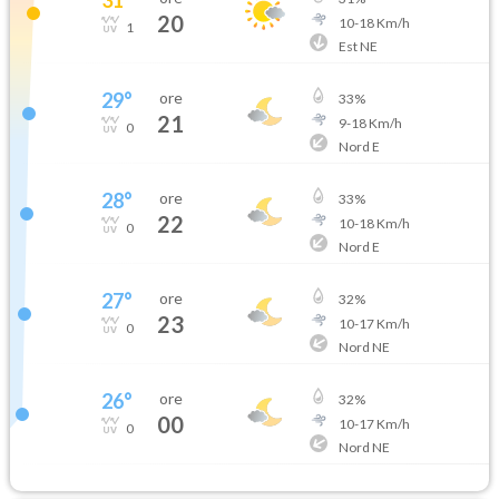
20
10
-
18
Km/h
1
Est NE
29
°
ore
33
%
21
9
-
18
Km/h
0
Nord E
28
°
ore
33
%
22
10
-
18
Km/h
0
Nord E
27
°
ore
32
%
23
10
-
17
Km/h
0
Nord NE
26
°
ore
32
%
00
10
-
17
Km/h
0
Nord NE