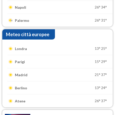
26°
34°
Napoli
26°
31°
Palermo
Meteo città europee
13°
25°
Londra
15°
29°
Parigi
21°
37°
Madrid
13°
24°
Berlino
26°
37°
Atene