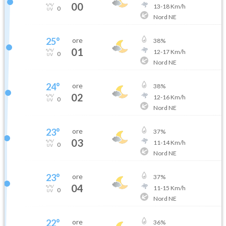
00
13
-
18
Km/h
0
Nord NE
25
°
ore
38
%
01
12
-
17
Km/h
0
Nord NE
24
°
ore
38
%
02
12
-
16
Km/h
0
Nord NE
23
°
ore
37
%
03
11
-
14
Km/h
0
Nord NE
23
°
ore
37
%
04
11
-
15
Km/h
0
Nord NE
22
°
ore
36
%