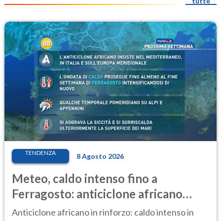
tutte
TENDENZA
8 Agosto 2026
Meteo, caldo intenso fino a
Ferragosto: anticiclone africano
ancora protagonista
Anticiclone africano in rinforzo: caldo intenso in