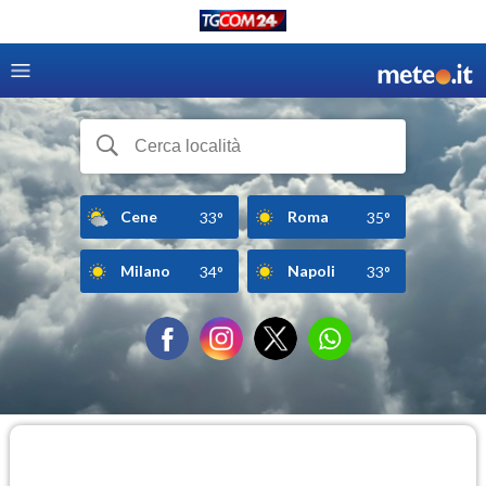
Cene
Roma
33°
35°
Milano
Napoli
34°
33°