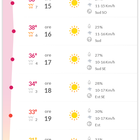
15
11
-
15
Km/h
7
Sud SO
38
°
ore
25
%
16
11
-
16
Km/h
6
Sud
36
°
ore
27
%
17
10
-
16
Km/h
4
Sud SE
34
°
ore
28
%
18
10
-
17
Km/h
3
Est SE
33
°
ore
30
%
19
10
-
17
Km/h
2
Est
31
°
ore
31
%