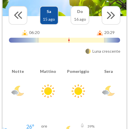
Sa
Do
15 ago
16 ago
06:20
20:29
Luna crescente
Notte
Mattino
Pomeriggio
Sera
26
°
ore
39
%