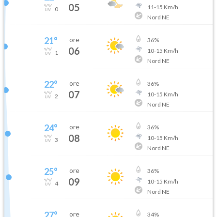
05
11
-
15
Km/h
0
Nord NE
21
°
ore
36
%
06
10
-
15
Km/h
1
Nord NE
22
°
ore
36
%
07
10
-
15
Km/h
2
Nord NE
24
°
ore
36
%
08
10
-
15
Km/h
3
Nord NE
25
°
ore
36
%
09
10
-
15
Km/h
4
Nord NE
27
°
ore
34
%