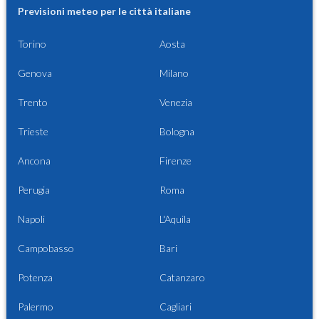
Previsioni meteo per le città italiane
Torino
Aosta
Genova
Milano
Trento
Venezia
Trieste
Bologna
Ancona
Firenze
Perugia
Roma
Napoli
L'Aquila
Campobasso
Bari
Potenza
Catanzaro
Palermo
Cagliari