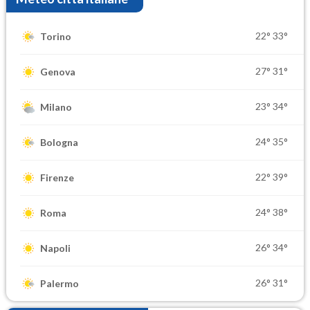
22°
33°
Torino
27°
31°
Genova
23°
34°
Milano
24°
35°
Bologna
22°
39°
Firenze
24°
38°
Roma
26°
34°
Napoli
26°
31°
Palermo