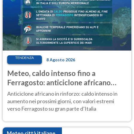
TENDENZA
8 Agosto 2026
Meteo, caldo intenso fino a
Ferragosto: anticiclone africano
ancora protagonista
Anticiclone africano in rinforzo: caldo intenso in
aumento nei prossimi giorni, con valori estremi
verso Ferragosto su gran parte d’Italia
Meteo città italiane