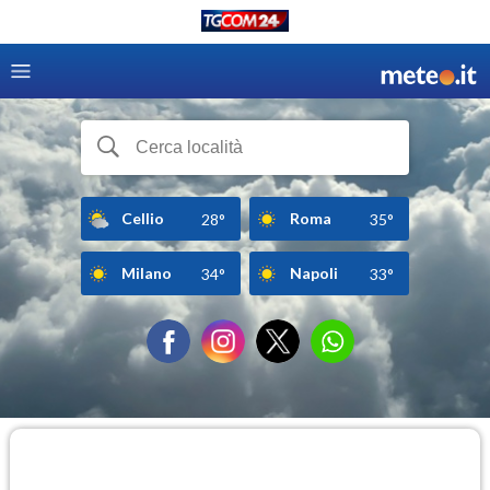
Cellio
Roma
28°
35°
Milano
Napoli
34°
33°