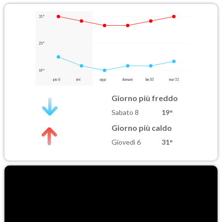
31°
25°
19°
gio 6
ieri
oggi
domani
lun 10
mar 11
Giorno più freddo
Sabato 8
19°
Giorno più caldo
Giovedì 6
31°