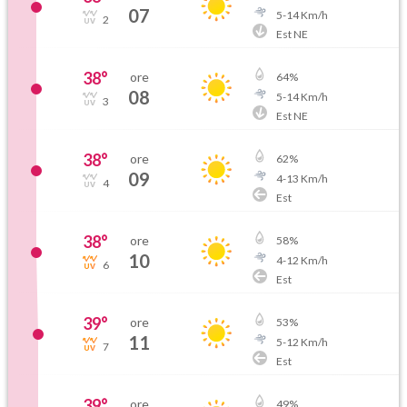
07
5
-
14
Km/h
2
Est NE
38
°
ore
64
%
08
5
-
14
Km/h
3
Est NE
38
°
ore
62
%
09
4
-
13
Km/h
4
Est
38
°
ore
58
%
10
4
-
12
Km/h
6
Est
39
°
ore
53
%
11
5
-
12
Km/h
7
Est
39
°
ore
49
%