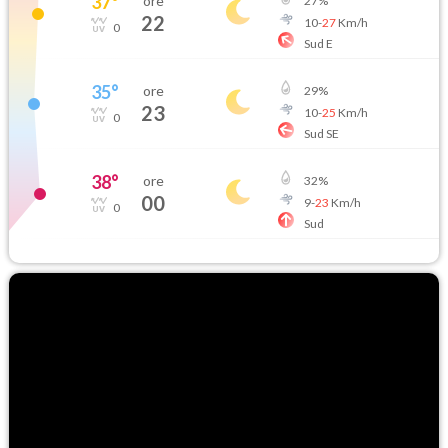
37
°
ore
27
%
22
10
-
27
Km/h
0
Sud E
35
°
ore
29
%
23
10
-
25
Km/h
0
Sud SE
38
°
ore
32
%
00
9
-
23
Km/h
0
Sud