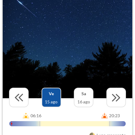
Ve
Sa
15 ago
16 ago
06:16
20:23