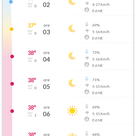
02
6
-
17
Km/h
0
Est NE
37
°
ore
69
%
03
5
-
16
Km/h
0
Est NE
38
°
ore
73
%
04
5
-
16
Km/h
0
Est NE
38
°
ore
71
%
05
5
-
15
Km/h
0
Est NE
38
°
ore
69
%
06
5
-
15
Km/h
1
Est NE
38
°
ore
66
%