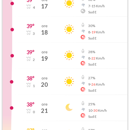
39
°
17
7
-
15
Km/h
4
Sud E
39
°
ore
30
%
18
8
-
19
Km/h
3
Sud E
39
°
ore
28
%
19
8
-
22
Km/h
2
Sud E
38
°
ore
27
%
20
9
-
26
Km/h
1
Sud E
38
°
ore
25
%
21
10
-
30
Km/h
0
Sud E