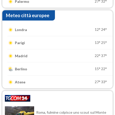
27°
32°
Palermo
Meteo città europee
12°
24°
Londra
13°
25°
Parigi
22°
37°
Madrid
15°
22°
Berlino
27°
33°
Atene
Roma, fulmine colpisce uno scout sul Monte