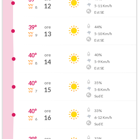
12
5
-
11
Km/h
8
Est SE
39
°
ore
44
%
13
5
-
10
Km/h
9
Est SE
40
°
ore
40
%
14
5
-
9
Km/h
8
Est SE
40
°
ore
35
%
15
5
-
8
Km/h
7
Sud E
40
°
ore
33
%
16
6
-
12
Km/h
6
Sud E
ore
32
%