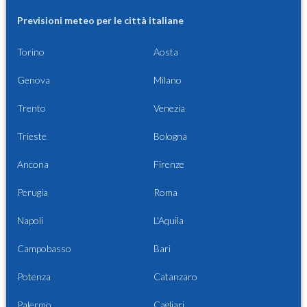
Previsioni meteo per le città italiane
Torino
Aosta
Genova
Milano
Trento
Venezia
Trieste
Bologna
Ancona
Firenze
Perugia
Roma
Napoli
L'Aquila
Campobasso
Bari
Potenza
Catanzaro
Palermo
Cagliari