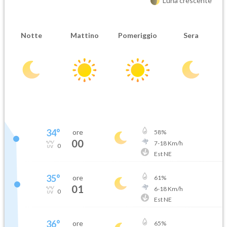
Luna crescente
Notte
Mattino
Pomeriggio
Sera
34
°
ore
58
%
00
7
-
18
Km/h
0
Est NE
35
°
ore
61
%
01
6
-
18
Km/h
0
Est NE
36
°
ore
65
%