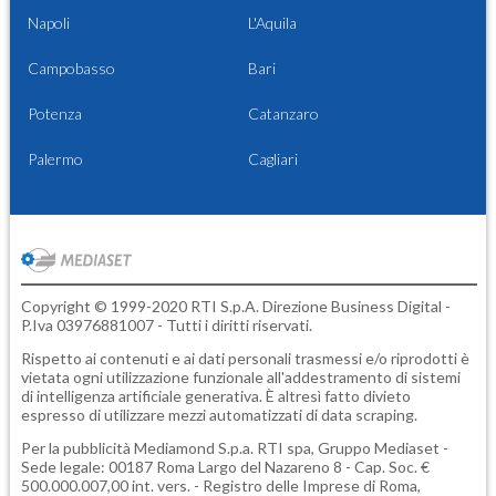
Napoli
L'Aquila
Campobasso
Bari
Potenza
Catanzaro
Palermo
Cagliari
Copyright © 1999-2020 RTI S.p.A. Direzione Business Digital -
P.Iva 03976881007 - Tutti i diritti riservati.
Rispetto ai contenuti e ai dati personali trasmessi e/o riprodotti è
vietata ogni utilizzazione funzionale all'addestramento di sistemi
di intelligenza artificiale generativa. È altresì fatto divieto
espresso di utilizzare mezzi automatizzati di data scraping.
Per la pubblicità
Mediamond S.p.a.
RTI spa, Gruppo Mediaset -
Sede legale: 00187 Roma Largo del Nazareno 8 - Cap. Soc. €
500.000.007,00 int. vers. - Registro delle Imprese di Roma,