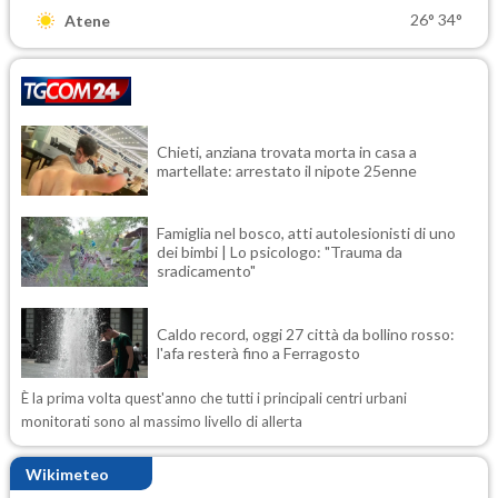
26°
34°
Atene
Chieti, anziana trovata morta in casa a
martellate: arrestato il nipote 25enne
Famiglia nel bosco, atti autolesionisti di uno
dei bimbi | Lo psicologo: "Trauma da
sradicamento"
Caldo record, oggi 27 città da bollino rosso:
l'afa resterà fino a Ferragosto
È la prima volta quest'anno che tutti i principali centri urbani
monitorati sono al massimo livello di allerta
Wikimeteo