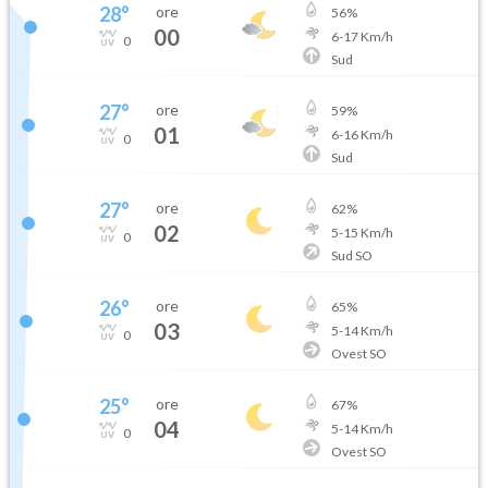
28
°
ore
56
%
00
6
-
17
Km/h
0
Sud
27
°
ore
59
%
01
6
-
16
Km/h
0
Sud
27
°
ore
62
%
02
5
-
15
Km/h
0
Sud SO
26
°
ore
65
%
03
5
-
14
Km/h
0
Ovest SO
25
°
ore
67
%
04
5
-
14
Km/h
0
Ovest SO