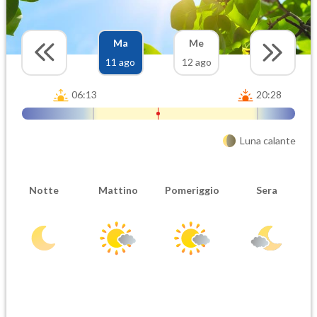
Ma
Me
11 ago
12 ago
06:13
20:28
Luna calante
Notte
Mattino
Pomeriggio
Sera