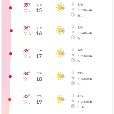
35
°
ore
37
%
15
7
-
13
Km/h
7
Est
36
°
ore
33
%
16
7
-
14
Km/h
6
Est
35
°
ore
36
%
17
7
-
15
Km/h
4
Est
34
°
ore
39
%
18
7
-
16
Km/h
3
Est
33
°
ore
41
%
19
8
-
17
Km/h
2
Est NE