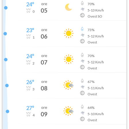
24
°
ore
70
%
05
5
-
13
Km/h
0
Ovest SO
23
°
ore
73
%
06
5
-
12
Km/h
1
Ovest
24
°
ore
70
%
07
5
-
12
Km/h
2
Ovest
26
°
ore
67
%
08
5
-
11
Km/h
3
Ovest
27
°
ore
64
%
09
5
-
10
Km/h
4
Ovest