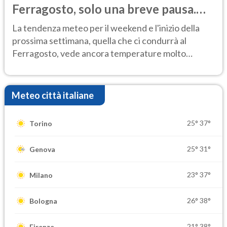
Ferragosto, solo una breve pausa.
Ecco dove
La tendenza meteo per il weekend e l'inizio della
prossima settimana, quella che ci condurrà al
Ferragosto, vede ancora temperature molto
elevate
Meteo città italiane
25°
37°
Torino
25°
31°
Genova
23°
37°
Milano
26°
38°
Bologna
21°
38°
Firenze