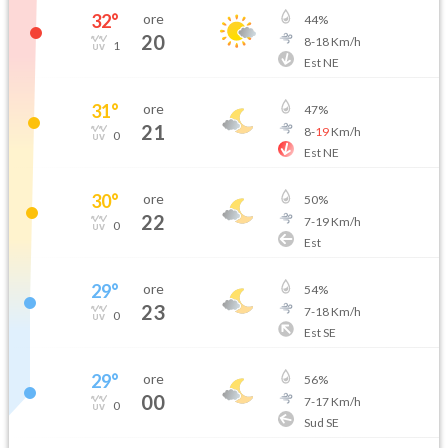
32
°
ore
44
%
20
8
-
18
Km/h
1
Est NE
31
°
ore
47
%
21
8
-
19
Km/h
0
Est NE
30
°
ore
50
%
22
7
-
19
Km/h
0
Est
29
°
ore
54
%
23
7
-
18
Km/h
0
Est SE
29
°
ore
56
%
00
7
-
17
Km/h
0
Sud SE