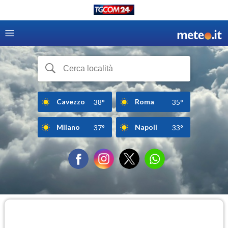
Cavezzo
Roma
38°
35°
Milano
Napoli
37°
33°