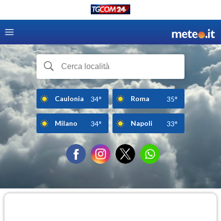
Caulonia
Roma
34°
35°
Milano
Napoli
34°
33°