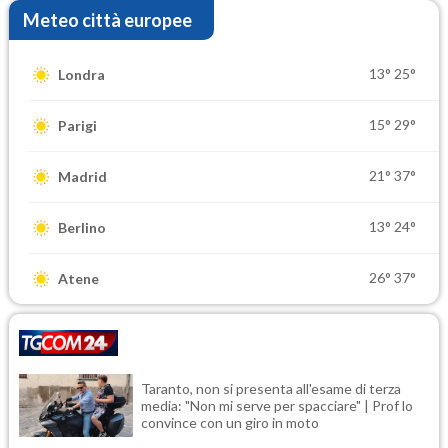
Meteo città europee
13°
25°
Londra
15°
29°
Parigi
21°
37°
Madrid
13°
24°
Berlino
26°
37°
Atene
Taranto, non si presenta all'esame di terza
media: "Non mi serve per spacciare" | Prof lo
convince con un giro in moto