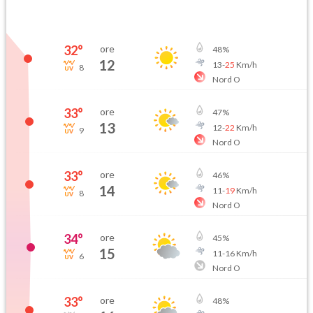
32
°
ore
48
%
12
13
-
25
Km/h
8
Nord O
33
°
ore
47
%
13
12
-
22
Km/h
9
Nord O
33
°
ore
46
%
14
11
-
19
Km/h
8
Nord O
34
°
ore
45
%
15
11
-
16
Km/h
6
Nord O
33
°
ore
48
%