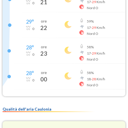
21
17
-
29
Km/h
0
Nord O
29
°
ore
59
%
22
17
-
29
Km/h
0
Nord O
28
°
ore
58
%
23
17
-
29
Km/h
0
Nord O
28
°
ore
58
%
00
18
-
28
Km/h
0
Nord O
Qualità dell'aria Caulonia