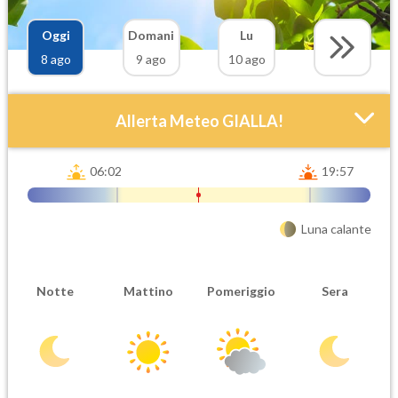
Oggi
Domani
Lu
8 ago
9 ago
10 ago
Allerta Meteo GIALLA!
06:02
19:57
Luna calante
Notte
Mattino
Pomeriggio
Sera
Attendibilità
Urgenza
Probabile
Ordinaria
Orario inizio
Ora fine
08-08T
08-08T