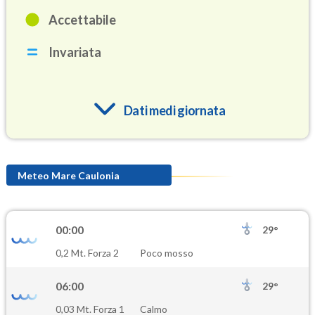
Accettabile
Invariata
Dati medi giornata
O3
84.8
(Ozono)
Meteo Mare Caulonia
NO2
1.1
(Diossido di azoto)
00:00
29°
SO2
0,2 Mt. Forza 2
Poco mosso
0.4
(Anidride solforosa)
06:00
29°
PM10
0,03 Mt. Forza 1
Calmo