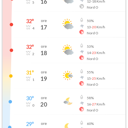
16
12
-
18
Km/h
5
Nord O
32
°
ore
50
%
17
13
-
20
Km/h
4
Nord O
32
°
ore
53
%
18
14
-
23
Km/h
2
Nord O
31
°
ore
55
%
19
15
-
25
Km/h
1
Nord O
30
°
ore
58
%
20
16
-
27
Km/h
0
Nord O
29
°
ore
60
%