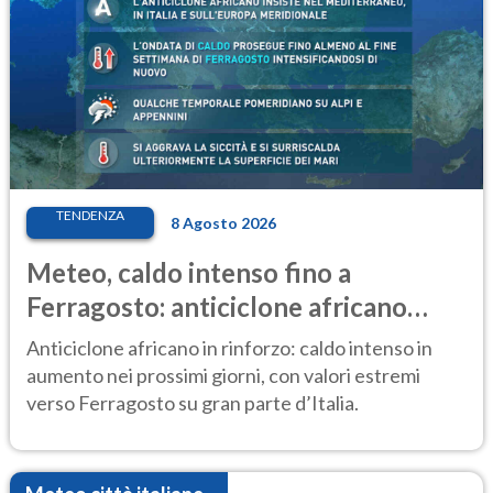
TENDENZA
8 Agosto 2026
Meteo, caldo intenso fino a
Ferragosto: anticiclone africano
ancora protagonista
Anticiclone africano in rinforzo: caldo intenso in
aumento nei prossimi giorni, con valori estremi
verso Ferragosto su gran parte d’Italia.