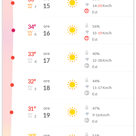
15
14
-
20
Km/h
7
Est
34
°
ore
36
%
16
13
-
19
Km/h
6
Est
33
°
ore
40
%
17
12
-
18
Km/h
4
Est
32
°
ore
44
%
18
11
-
17
Km/h
3
Est
31
°
ore
47
%
19
9
-
16
Km/h
2
Est
30
°
ore
51
%