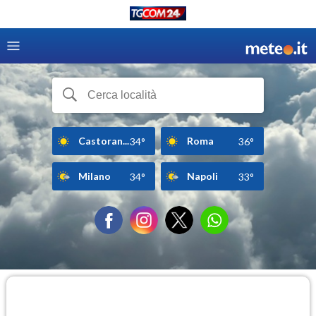
Castoran...
Roma
34°
36°
Milano
Napoli
34°
33°