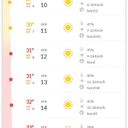
10
6
-
10
Km/h
6
Nord O
30
°
ore
47
%
11
7
-
12
Km/h
7
Nord NO
31
°
ore
45
%
12
9
-
14
Km/h
8
Nord
31
°
ore
43
%
13
11
-
16
Km/h
9
Nord NE
32
°
ore
41
%
14
13
-
18
Km/h
8
Nord E
33
°
ore
38
%