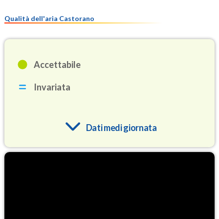
Qualità dell'aria Castorano
Accettabile
Invariata
Dati medi giornata
O3
88.0
(Ozono)
NO2
3.5
(Diossido di azoto)