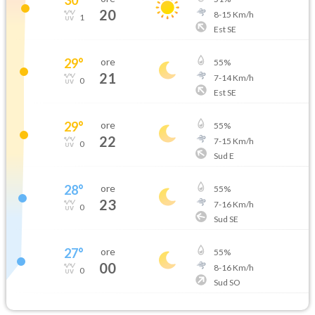
20
8
-
15
Km/h
1
Est SE
29
°
ore
55
%
21
7
-
14
Km/h
0
Est SE
29
°
ore
55
%
22
7
-
15
Km/h
0
Sud E
28
°
ore
55
%
23
7
-
16
Km/h
0
Sud SE
27
°
ore
55
%
00
8
-
16
Km/h
0
Sud SO