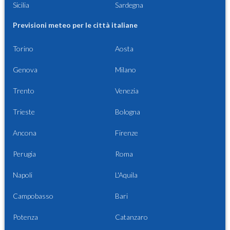
Sicilia
Sardegna
Previsioni meteo per le città italiane
Torino
Aosta
Genova
Milano
Trento
Venezia
Trieste
Bologna
Ancona
Firenze
Perugia
Roma
Napoli
L'Aquila
Campobasso
Bari
Potenza
Catanzaro