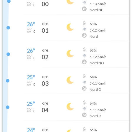
00
5
-
13
Km/h
0
Nord NE
26
°
ore
63
%
01
5
-
12
Km/h
0
Nord
26
°
ore
63
%
02
5
-
12
Km/h
0
Nord NO
25
°
ore
64
%
03
5
-
11
Km/h
0
Nord O
25
°
ore
64
%
04
5
-
11
Km/h
0
Nord O
24
°
ore
65
%