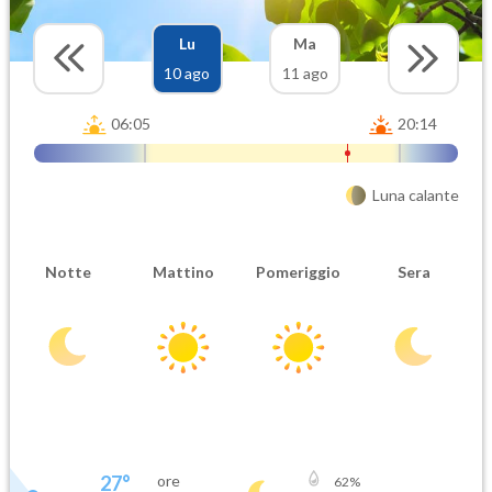
Lu
Ma
10 ago
11 ago
06:05
20:14
Luna calante
Notte
Mattino
Pomeriggio
Sera
27
°
ore
62
%