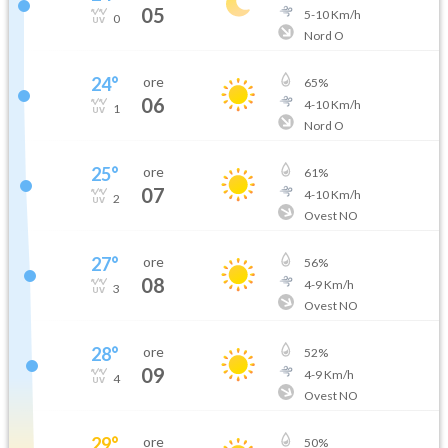
05
5
-
10
Km/h
0
Nord O
24
°
ore
65
%
06
4
-
10
Km/h
1
Nord O
25
°
ore
61
%
07
4
-
10
Km/h
2
Ovest NO
27
°
ore
56
%
08
4
-
9
Km/h
3
Ovest NO
28
°
ore
52
%
09
4
-
9
Km/h
4
Ovest NO
29
°
ore
50
%