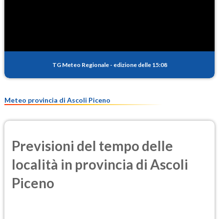
SO2
0.4
(Anidride solforosa)
PM10
13.9
(Materia particolata)
TG Meteo Regionale
-
edizione delle 15:08
PM25
9.4
(Materia particolata)
Meteo provincia di Ascoli Piceno
Previsioni del tempo delle
località in provincia di Ascoli
Piceno