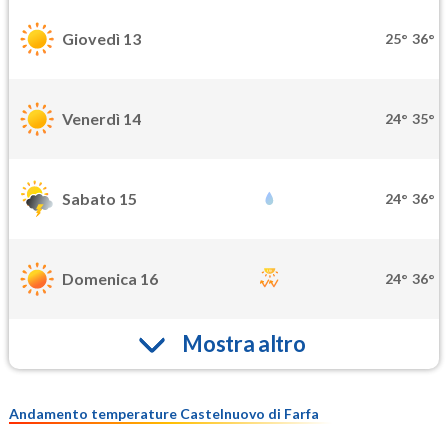
Giovedì 13
25°
36°
Venerdì 14
24°
35°
Sabato 15
24°
36°
Domenica 16
24°
36°
Mostra altro
Andamento temperature Castelnuovo di Farfa