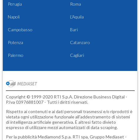
Perugia
Roma
Napoli
L'Aquila
Campobasso
Bari
Potenza
Catanzaro
Palermo
Cagliari
Copyright © 1999-2020 RTI S.p.A. Direzione Business Digital -
P.Iva 03976881007 - Tutti i diritti riservati.
Rispetto ai contenuti e ai dati personali trasmessi e/o riprodotti è
vietata ogni utilizzazione funzionale all'addestramento di sistemi
di intelligenza artificiale generativa. È altresì fatto divieto
espresso di utilizzare mezzi automatizzati di data scraping.
Per la pubblicità
Mediamond S.p.a.
RTI spa, Gruppo Mediaset -