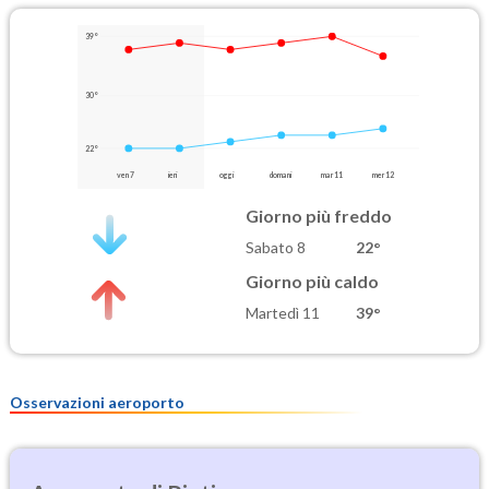
39°
30°
22°
ven 7
ieri
oggi
domani
mar 11
mer 12
Giorno più freddo
Sabato 8
22°
Giorno più caldo
Martedì 11
39°
Osservazioni aeroporto