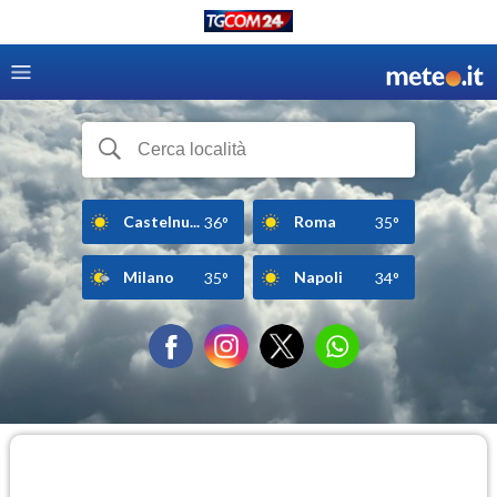
Castelnu...
Roma
36°
35°
Milano
Napoli
35°
34°