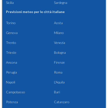
Sicilia
Sardegna
Previsioni meteo per le città italiane
Torino
Aosta
Genova
Milano
Trento
Venezia
Trieste
Bologna
Ancona
Firenze
Perugia
Roma
Napoli
L'Aquila
Campobasso
Bari
Potenza
Catanzaro