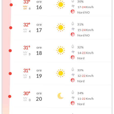
33
°
ore
30
%
16
17
-
24
Km/h
6
Nord NO
32
°
ore
31
%
17
15
-
24
Km/h
4
Nord NO
31
°
ore
32
%
18
14
-
23
Km/h
3
Nord
31
°
ore
33
%
19
12
-
22
Km/h
1
Nord
30
°
ore
34
%
20
11
-
22
Km/h
0
Nord