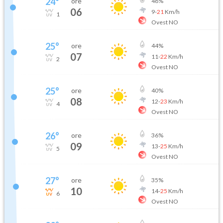
24
°
ore
48
%
06
9
-
21
Km/h
1
Ovest NO
25
°
ore
44
%
07
11
-
22
Km/h
2
Ovest NO
25
°
ore
40
%
08
12
-
23
Km/h
4
Ovest NO
26
°
ore
36
%
09
13
-
25
Km/h
5
Ovest NO
27
°
ore
35
%
10
14
-
25
Km/h
6
Ovest NO