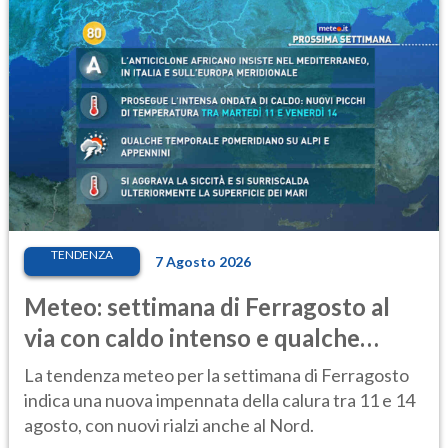
TENDENZA
7 Agosto 2026
Meteo: settimana di Ferragosto al
via con caldo intenso e qualche
temporale
La tendenza meteo per la settimana di Ferragosto
indica una nuova impennata della calura tra 11 e 14
agosto, con nuovi rialzi anche al Nord.