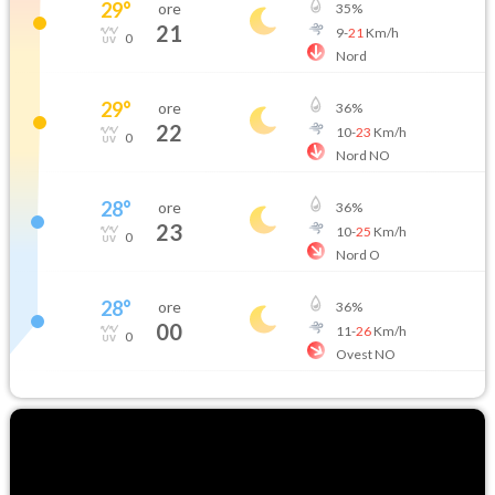
29
°
ore
35
%
21
9
-
21
Km/h
0
Nord
29
°
ore
36
%
22
10
-
23
Km/h
0
Nord NO
28
°
ore
36
%
23
10
-
25
Km/h
0
Nord O
28
°
ore
36
%
00
11
-
26
Km/h
0
Ovest NO