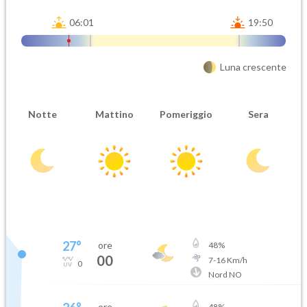
06:01
19:50
Luna crescente
Notte
Mattino
Pomeriggio
Sera
27
°
ore
48
%
00
7
-
16
Km/h
0
Nord NO
ore
48
%