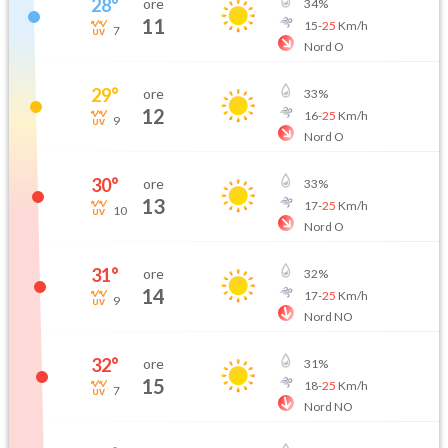
28
°
ore
34
%
11
15
-
25
Km/h
7
Nord O
29
°
ore
33
%
12
16
-
25
Km/h
9
Nord O
30
°
ore
33
%
13
17
-
25
Km/h
10
Nord O
31
°
ore
32
%
14
17
-
25
Km/h
9
Nord NO
32
°
ore
31
%
15
18
-
25
Km/h
7
Nord NO