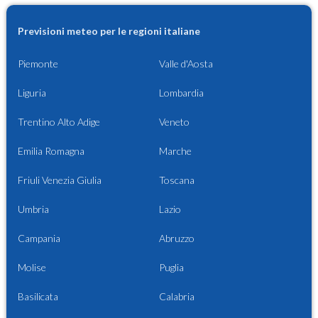
Previsioni meteo per le regioni italiane
Piemonte
Valle d'Aosta
Liguria
Lombardia
Trentino Alto Adige
Veneto
Emilia Romagna
Marche
Friuli Venezia Giulia
Toscana
Umbria
Lazio
Campania
Abruzzo
Molise
Puglia
Basilicata
Calabria