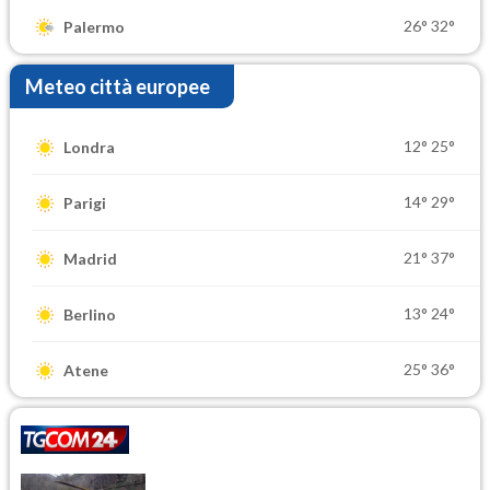
26°
32°
Palermo
Meteo città europee
12°
25°
Londra
14°
29°
Parigi
21°
37°
Madrid
13°
24°
Berlino
25°
36°
Atene