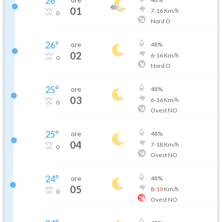
26
°
01
7
-
16
Km/h
0
Nord O
26
°
ore
48
%
02
6
-
16
Km/h
0
Nord O
25
°
ore
48
%
03
6
-
16
Km/h
0
Ovest NO
25
°
ore
48
%
04
7
-
18
Km/h
0
Ovest NO
24
°
ore
48
%
05
8
-
19
Km/h
0
Ovest NO