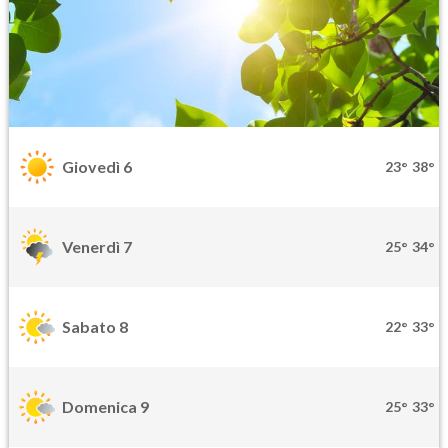
Giovedì 6
23°
38°
Venerdì 7
25°
34°
Sabato 8
22°
33°
Domenica 9
25°
33°