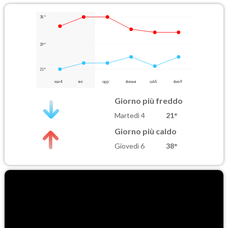
38°
29°
21°
mar 4
ieri
oggi
domani
sab 8
dom 9
Giorno più freddo
Martedì 4
21°
Giorno più caldo
Giovedì 6
38°