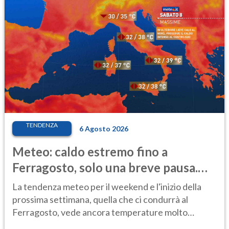
TENDENZA
6 Agosto 2026
Meteo: caldo estremo fino a
Ferragosto, solo una breve pausa.
Ecco dove
La tendenza meteo per il weekend e l'inizio della
prossima settimana, quella che ci condurrà al
Ferragosto, vede ancora temperature molto
elevate