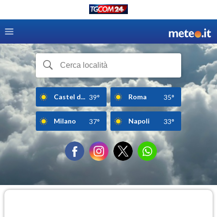
Castel d...
Roma
39°
35°
Milano
Napoli
37°
33°