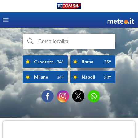
Casorezz...
Roma
34°
35°
Milano
Napoli
34°
33°