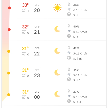
33
°
ore
38
%
20
6
-
10
Km/h
1
Sud
32
°
ore
40
%
21
5
-
10
Km/h
0
Sud
31
°
ore
42
%
22
5
-
11
Km/h
0
Sud SE
31
°
ore
45
%
23
5
-
11
Km/h
0
Sud E
31
°
ore
27
%
00
5
-
12
Km/h
0
Sud SE