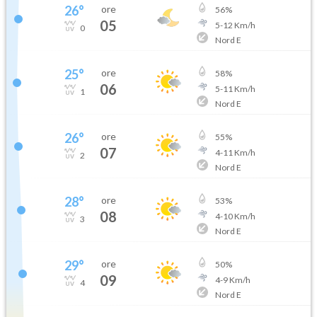
26
°
ore
56
%
05
5
-
12
Km/h
0
Nord E
25
°
ore
58
%
06
5
-
11
Km/h
1
Nord E
26
°
ore
55
%
07
4
-
11
Km/h
2
Nord E
28
°
ore
53
%
08
4
-
10
Km/h
3
Nord E
29
°
ore
50
%
09
4
-
9
Km/h
4
Nord E