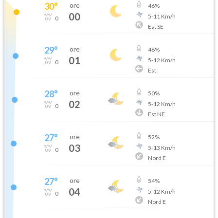
30
°
ore
46
%
00
5
-
11
Km/h
0
Est SE
29
°
ore
48
%
01
5
-
12
Km/h
0
Est
28
°
ore
50
%
02
5
-
12
Km/h
0
Est NE
27
°
ore
52
%
03
5
-
13
Km/h
0
Nord E
27
°
ore
54
%
04
5
-
12
Km/h
0
Nord E