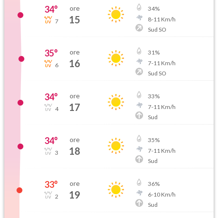
34
°
ore
34
%
15
8
-
11
Km/h
7
Sud SO
35
°
ore
31
%
16
7
-
11
Km/h
6
Sud SO
34
°
ore
33
%
17
7
-
11
Km/h
4
Sud
34
°
ore
35
%
18
7
-
11
Km/h
3
Sud
33
°
ore
36
%
19
6
-
10
Km/h
2
Sud