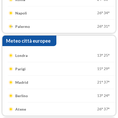
26°
34°
Napoli
26°
31°
Palermo
Meteo città europee
13°
25°
Londra
15°
29°
Parigi
21°
37°
Madrid
13°
24°
Berlino
26°
37°
Atene