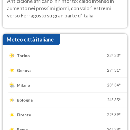
Anticiclone africano in rinforzo: caldo intenso in
aumento nei prossimi giorni, con valori estremi
verso Ferragosto su gran parte d’Italia
Meteo città italiane
22°
33°
Torino
27°
31°
Genova
23°
34°
Milano
24°
35°
Bologna
22°
39°
Firenze
24°
38°
Roma