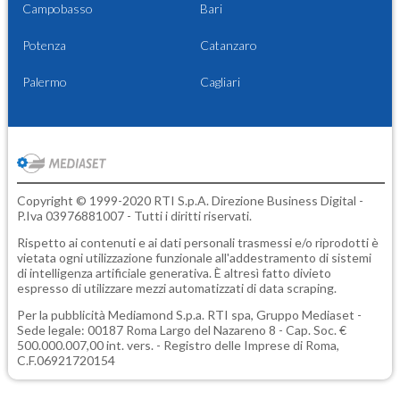
Campobasso
Bari
Potenza
Catanzaro
Palermo
Cagliari
Copyright © 1999-2020 RTI S.p.A. Direzione Business Digital -
P.Iva 03976881007 - Tutti i diritti riservati.
Rispetto ai contenuti e ai dati personali trasmessi e/o riprodotti è
vietata ogni utilizzazione funzionale all'addestramento di sistemi
di intelligenza artificiale generativa. È altresì fatto divieto
espresso di utilizzare mezzi automatizzati di data scraping.
Per la pubblicità
Mediamond S.p.a.
RTI spa, Gruppo Mediaset -
Sede legale: 00187 Roma Largo del Nazareno 8 - Cap. Soc. €
500.000.007,00 int. vers. - Registro delle Imprese di Roma,
C.F.06921720154