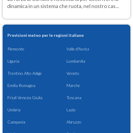
dinamica in un sistema che ruota, nel nostro cas...
Previsioni meteo per le regioni italiane
Piemonte
Valle d'Aosta
Liguria
Lombardia
Trentino Alto Adige
Veneto
Emilia Romagna
Marche
Friuli Venezia Giulia
Toscana
Umbria
Lazio
Campania
Abruzzo