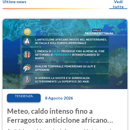
Ultime news
Vedi
tutte
TENDENZA
8 Agosto 2026
Meteo, caldo intenso fino a
Ferragosto: anticiclone africano
ancora protagonista