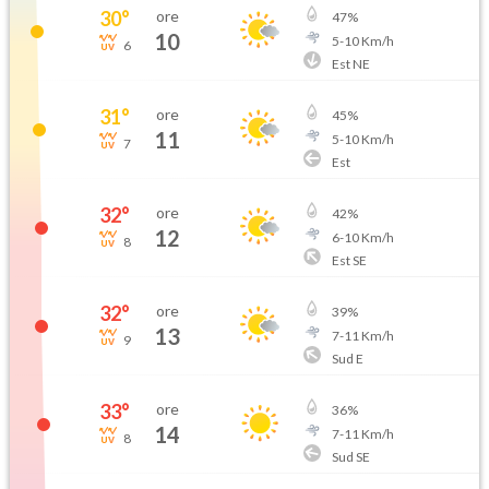
30
°
ore
47
%
10
5
-
10
Km/h
6
Est NE
31
°
ore
45
%
11
5
-
10
Km/h
7
Est
32
°
ore
42
%
12
6
-
10
Km/h
8
Est SE
32
°
ore
39
%
13
7
-
11
Km/h
9
Sud E
33
°
ore
36
%
14
7
-
11
Km/h
8
Sud SE