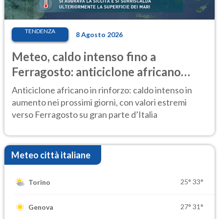
TENDENZA
8 Agosto 2026
Meteo, caldo intenso fino a
Ferragosto: anticiclone africano
ancora protagonista
Anticiclone africano in rinforzo: caldo intenso in
aumento nei prossimi giorni, con valori estremi
verso Ferragosto su gran parte d’Italia
Meteo città italiane
25°
33°
Torino
27°
31°
Genova