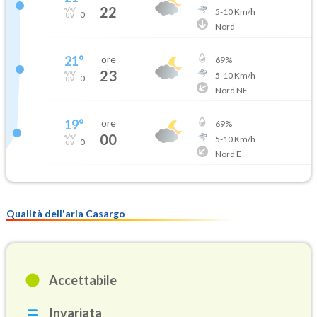
22
5
-
10
Km/h
0
Nord
21
°
ore
69
%
23
5
-
10
Km/h
0
Nord NE
19
°
ore
69
%
00
5
-
10
Km/h
0
Nord E
Qualità dell'aria Casargo
Accettabile
Invariata