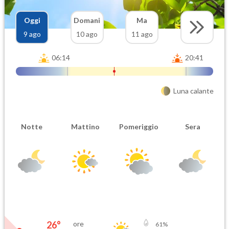
Oggi
Domani
Ma
9 ago
10 ago
11 ago
06:14
20:41
Luna calante
Notte
Mattino
Pomeriggio
Sera
26
°
ore
61
%