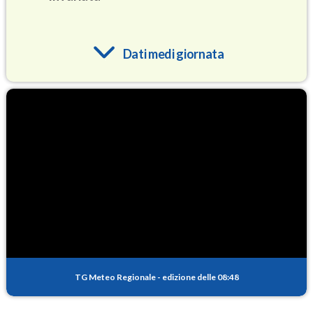
Dati medi giornata
O3
94.6
(Ozono)
NO2
2.8
(Diossido di azoto)
SO2
0.4
(Anidride solforosa)
PM10
15.0
(Materia particolata)
TG Meteo Regionale
-
edizione delle 08:48
PM25