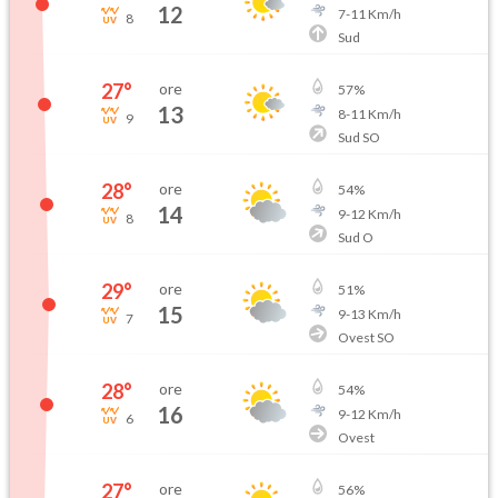
12
7
-
11
Km/h
8
Sud
27
°
ore
57
%
13
8
-
11
Km/h
9
Sud SO
28
°
ore
54
%
14
9
-
12
Km/h
8
Sud O
29
°
ore
51
%
15
9
-
13
Km/h
7
Ovest SO
28
°
ore
54
%
16
9
-
12
Km/h
6
Ovest
27
°
ore
56
%