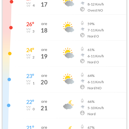
17
8
-
12
Km/h
4
Ovest NO
26
°
ore
59
%
18
7
-
11
Km/h
3
Nord O
24
°
ore
61
%
19
6
-
11
Km/h
2
Nord O
23
°
ore
64
%
20
6
-
11
Km/h
1
Nord NO
22
°
ore
66
%
21
5
-
10
Km/h
0
Nord
21
°
ore
67
%