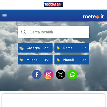
Casargo
Roma
29°
35°
Milano
Napoli
35°
34°