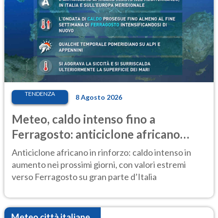
TENDENZA
8 Agosto 2026
Meteo, caldo intenso fino a
Ferragosto: anticiclone africano
ancora protagonista
Anticiclone africano in rinforzo: caldo intenso in
aumento nei prossimi giorni, con valori estremi
verso Ferragosto su gran parte d’Italia
Meteo città italiane