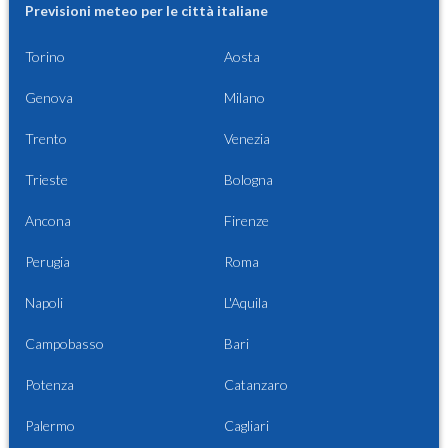
Previsioni meteo per le città italiane
Torino
Aosta
Genova
Milano
Trento
Venezia
Trieste
Bologna
Ancona
Firenze
Perugia
Roma
Napoli
L'Aquila
Campobasso
Bari
Potenza
Catanzaro
Palermo
Cagliari