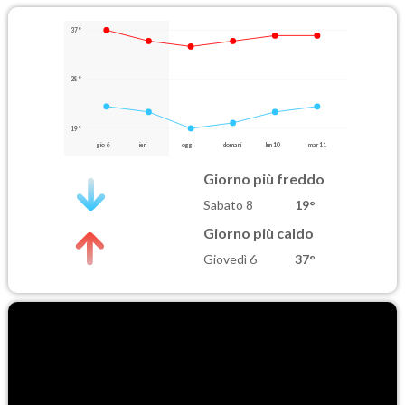
37°
28°
19°
gio 6
ieri
oggi
domani
lun 10
mar 11
Giorno più freddo
Sabato 8
19°
Giorno più caldo
Giovedì 6
37°