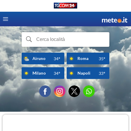
Airuno
Roma
34°
35°
Milano
Napoli
34°
33°