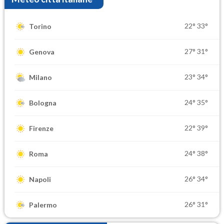
22°
33°
Torino
27°
31°
Genova
23°
34°
Milano
24°
35°
Bologna
22°
39°
Firenze
24°
38°
Roma
26°
34°
Napoli
26°
31°
Palermo