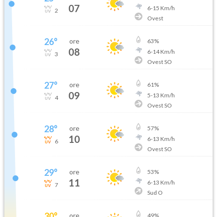
07
6
-
15
Km/h
2
Ovest
26
°
ore
63
%
08
6
-
14
Km/h
3
Ovest SO
27
°
ore
61
%
09
5
-
13
Km/h
4
Ovest SO
28
°
ore
57
%
10
6
-
13
Km/h
6
Ovest SO
29
°
ore
53
%
11
6
-
13
Km/h
7
Sud O
30
°
ore
49
%