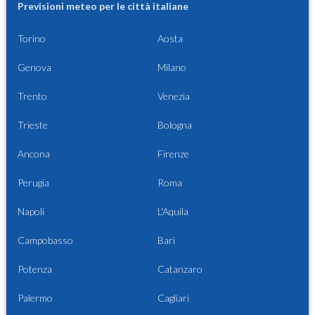
Previsioni meteo per le città italiane
Torino
Aosta
Genova
Milano
Trento
Venezia
Trieste
Bologna
Ancona
Firenze
Perugia
Roma
Napoli
L'Aquila
Campobasso
Bari
Potenza
Catanzaro
Palermo
Cagliari