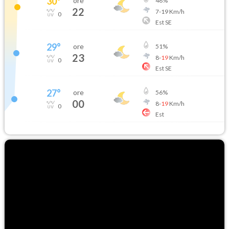
30
°
ore
48
%
22
7
-
19
Km/h
0
Est SE
29
°
ore
51
%
23
8
-
19
Km/h
0
Est SE
27
°
ore
56
%
00
8
-
19
Km/h
0
Est