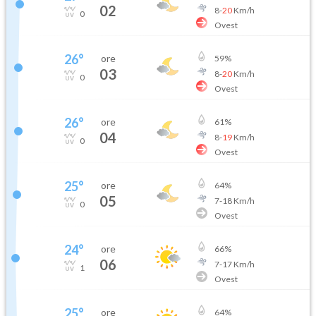
02
8
-
20
Km/h
0
Ovest
26
°
ore
59
%
03
8
-
20
Km/h
0
Ovest
26
°
ore
61
%
04
8
-
19
Km/h
0
Ovest
25
°
ore
64
%
05
7
-
18
Km/h
0
Ovest
24
°
ore
66
%
06
7
-
17
Km/h
1
Ovest
25
°
ore
64
%