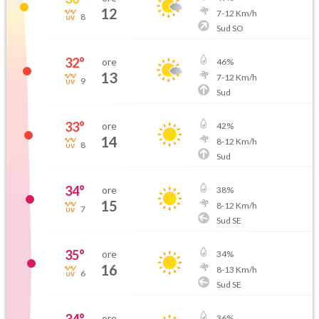
12
7
-
12
Km/h
8
Sud SO
32
°
ore
46
%
13
7
-
12
Km/h
9
Sud
33
°
ore
42
%
14
8
-
12
Km/h
8
Sud
34
°
ore
38
%
15
8
-
12
Km/h
7
Sud SE
35
°
ore
34
%
16
8
-
13
Km/h
6
Sud SE
ore
36
%