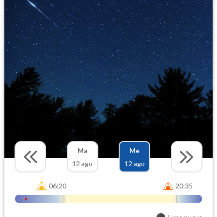
Ma
Me
12 ago
12 ago
06:20
20:35