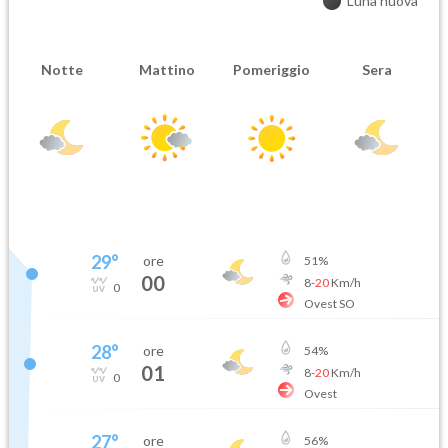
Luna nuova
Notte
Mattino
Pomeriggio
Sera
29
°
ore
51
%
00
8
-
20
Km/h
0
Ovest SO
28
°
ore
54
%
01
8
-
20
Km/h
0
Ovest
27
°
ore
56
%