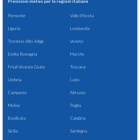
Previsioni meteo per le regioni italiane
Piemonte
Valle d'Aosta
Liguria
Lombardia
Trentino Alto Adige
Veneto
Emilia Romagna
Marche
Friuli Venezia Giulia
Toscana
Umbria
Lazio
Campania
Abruzzo
Molise
Puglia
Basilicata
Calabria
Sicilia
Sardegna