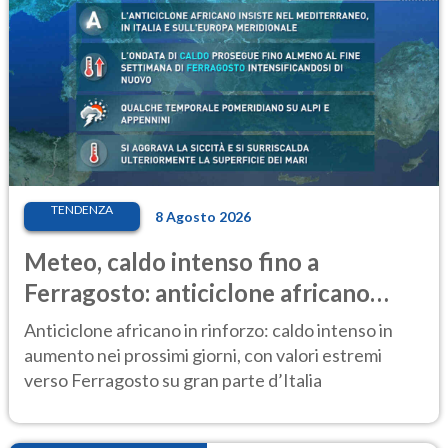
TENDENZA
8 Agosto 2026
Meteo, caldo intenso fino a
Ferragosto: anticiclone africano
ancora protagonista
Anticiclone africano in rinforzo: caldo intenso in
aumento nei prossimi giorni, con valori estremi
verso Ferragosto su gran parte d’Italia