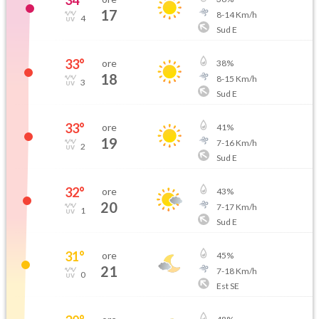
34
°
17
8
-
14
Km/h
4
Sud E
33
°
ore
38
%
18
8
-
15
Km/h
3
Sud E
33
°
ore
41
%
19
7
-
16
Km/h
2
Sud E
32
°
ore
43
%
20
7
-
17
Km/h
1
Sud E
31
°
ore
45
%
21
7
-
18
Km/h
0
Est SE