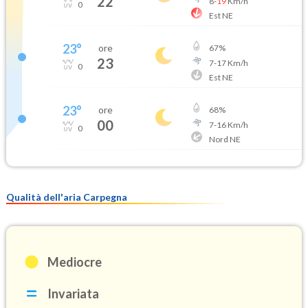
22
8
-
19
Km/h
0
Est NE
23
°
ore
67
%
23
7
-
17
Km/h
0
Est NE
23
°
ore
68
%
00
7
-
16
Km/h
0
Nord NE
Qualità dell'aria Carpegna
Mediocre
Invariata