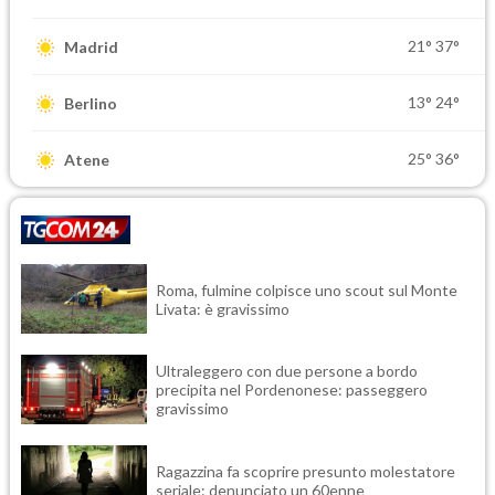
21°
37°
Madrid
13°
24°
Berlino
25°
36°
Atene
Roma, fulmine colpisce uno scout sul Monte
Livata: è gravissimo
Ultraleggero con due persone a bordo
precipita nel Pordenonese: passeggero
gravissimo
Ragazzina fa scoprire presunto molestatore
seriale: denunciato un 60enne