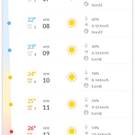
2
Nord E
22
°
ore
63
%
08
6
-
12
Km/h
3
Nord E
23
°
ore
60
%
09
6
-
13
Km/h
4
Est NE
24
°
ore
58
%
10
8
-
14
Km/h
6
Est NE
25
°
ore
56
%
11
9
-
15
Km/h
7
Est NE
26
°
ore
54
%
12
10
-
16
Km/h