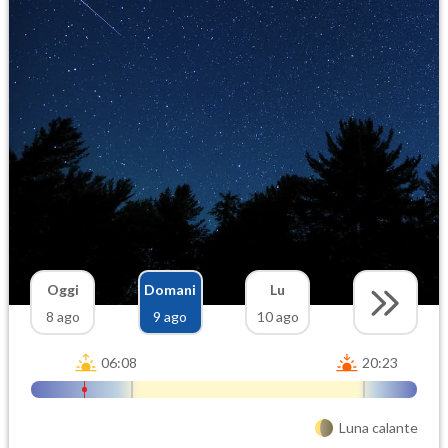
Oggi
Domani
Lu
8 ago
9 ago
10 ago
06:08
20:23
Luna calante