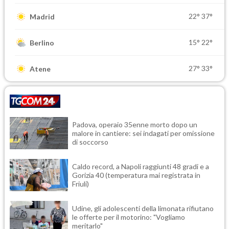
22°
37°
Madrid
15°
22°
Berlino
27°
33°
Atene
Padova, operaio 35enne morto dopo un
malore in cantiere: sei indagati per omissione
di soccorso
Caldo record, a Napoli raggiunti 48 gradi e a
Gorizia 40 (temperatura mai registrata in
Friuli)
Udine, gli adolescenti della limonata rifiutano
le offerte per il motorino: "Vogliamo
meritarlo"