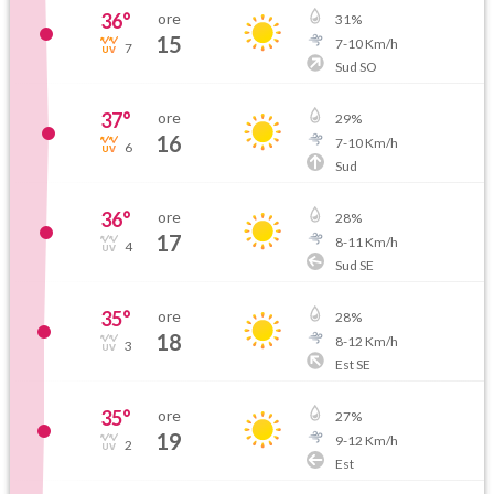
36
°
ore
31
%
15
7
-
10
Km/h
7
Sud SO
37
°
ore
29
%
16
7
-
10
Km/h
6
Sud
36
°
ore
28
%
17
8
-
11
Km/h
4
Sud SE
35
°
ore
28
%
18
8
-
12
Km/h
3
Est SE
35
°
ore
27
%
19
9
-
12
Km/h
2
Est