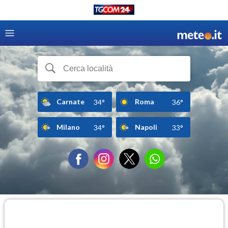
Carnate
Roma
34°
36°
Milano
Napoli
34°
33°