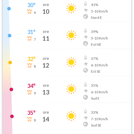
30
°
ore
41
%
10
5
-
10
Km/h
6
Nord E
31
°
ore
39
%
11
5
-
10
Km/h
7
Est NE
32
°
ore
37
%
12
6
-
10
Km/h
8
Est SE
34
°
ore
35
%
13
6
-
10
Km/h
9
Sud E
35
°
ore
33
%
14
7
-
10
Km/h
8
Sud SE