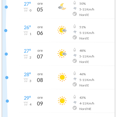
27
°
ore
50
%
05
5
-
11
Km/h
0
Nord E
26
°
ore
51
%
06
5
-
11
Km/h
1
Nord E
27
°
ore
48
%
07
5
-
11
Km/h
2
Nord E
28
°
ore
46
%
08
5
-
11
Km/h
3
Nord E
29
°
ore
43
%
09
4
-
11
Km/h
4
Nord NE