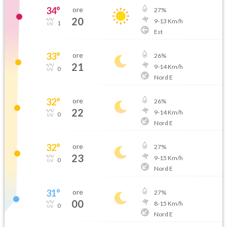
34
°
ore
27
%
20
9
-
13
Km/h
1
Est
33
°
ore
26
%
21
9
-
14
Km/h
0
Nord E
32
°
ore
26
%
22
9
-
14
Km/h
0
Nord E
32
°
ore
27
%
23
9
-
15
Km/h
0
Nord E
31
°
ore
27
%
00
8
-
15
Km/h
0
Nord E