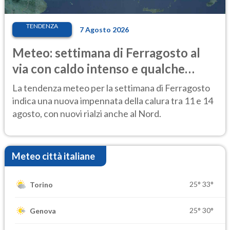
TENDENZA
7 Agosto 2026
Meteo: settimana di Ferragosto al
via con caldo intenso e qualche
temporale
La tendenza meteo per la settimana di Ferragosto
indica una nuova impennata della calura tra 11 e 14
agosto, con nuovi rialzi anche al Nord.
Meteo città italiane
25°
33°
Torino
25°
30°
Genova