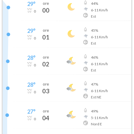
29
°
ore
44
%
00
6
-
11
Km/h
0
Est
29
°
ore
45
%
01
6
-
11
Km/h
0
Est
28
°
ore
46
%
02
6
-
11
Km/h
0
Est
28
°
ore
47
%
03
6
-
11
Km/h
0
Est NE
27
°
ore
49
%
04
5
-
11
Km/h
0
Nord E