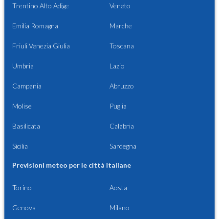
Trentino Alto Adige
Veneto
Emilia Romagna
Marche
Friuli Venezia Giulia
Toscana
Umbria
Lazio
Campania
Abruzzo
Molise
Puglia
Basilicata
Calabria
Sicilia
Sardegna
Previsioni meteo per le città italiane
Torino
Aosta
Genova
Milano