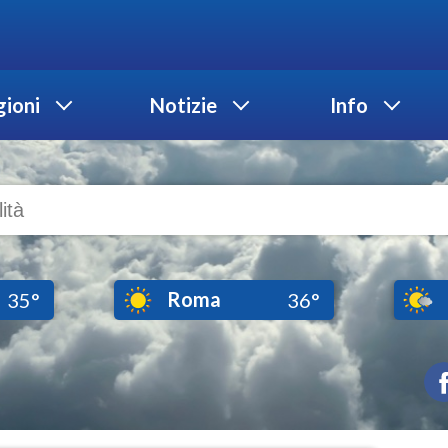
ioni
Notizie
Info
Roma
35°
36°