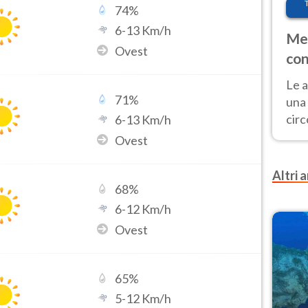
74
%
6
-
13
Km/h
Met
Ovest
con
Le a
71
%
una 
cir
6
-
13
Km/h
del 
Ovest
gior
Fer
Altri a
68
%
6
-
12
Km/h
Ovest
65
%
5
-
12
Km/h