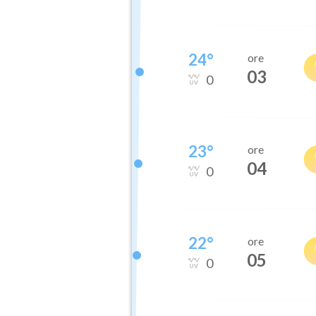
24
°
ore
03
0
23
°
ore
04
0
22
°
ore
05
0