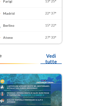
13°
25°
Parigi
22°
37°
Madrid
15°
22°
Berlino
27°
33°
Atene
e
Vedi
tutte