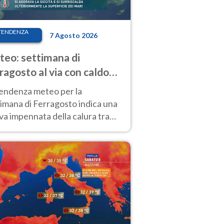
TENDENZA
7 Agosto 2026
eo: settimana di
ragosto al via con caldo
enso e qualche temporale
tendenza meteo per la
imana di Ferragosto indica una
a impennata della calura tra
 14 agosto, con nuovi rialzi
he al Nord.