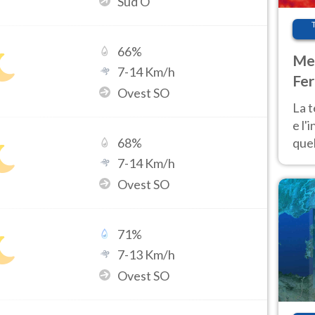
Sud O
66
%
Met
7
-
14
Km/h
Fer
Ovest SO
pau
La 
e l'
quel
68
%
Fer
7
-
14
Km/h
tem
Ovest SO
71
%
7
-
13
Km/h
Ovest SO