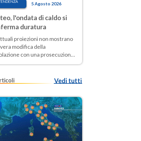
TENDENZA
5 Agosto 2026
eo, l'ondata di caldo si
ferma duratura
ttuali proiezioni non mostrano
vera modifica della
colazione con una prosecuzione
caldo fuori scala per molti
ni, compresa la settimana di
ragosto
rticoli
Vedi tutti