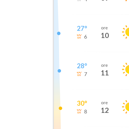
27
°
ore
10
6
28
°
ore
11
7
30
°
ore
12
8