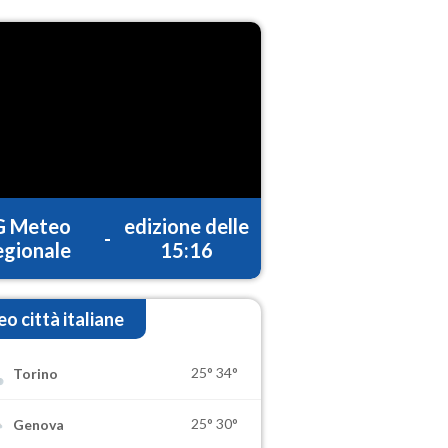
G Meteo
edizione delle
-
gionale
15:16
o città italiane
25°
34°
Torino
25°
30°
Genova