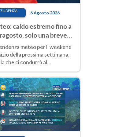
TENDENZA
6 Agosto 2026
eo: caldo estremo fino a
ragosto, solo una breve
sa. Ecco dove
tendenza meteo per il weekend
inizio della prossima settimana,
la che ci condurrà al
ragosto, vede ancora
perature molto elevate