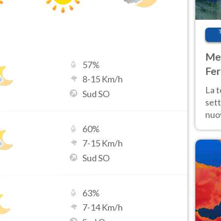
Met
57
%
Fer
8
-
15
Km/h
int
La 
Sud SO
sett
nuov
11 e
60
%
anc
7
-
15
Km/h
Sud SO
63
%
7
-
14
Km/h