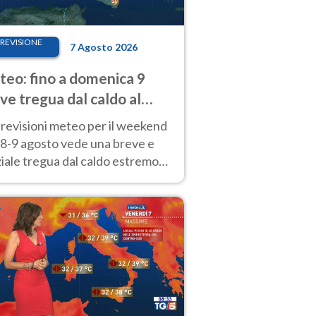
REVISIONE
7 Agosto 2026
eo: fino a domenica 9
ve tregua dal caldo al
d! Altrove calura e afa
revisioni meteo per il weekend
'8-9 agosto vede una breve e
iale tregua dal caldo estremo
Nord mentre altrove persistono
radi.