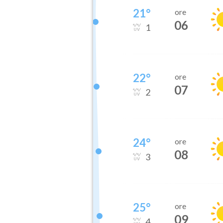
21
°
ore
06
1
22
°
ore
07
2
24
°
ore
08
3
25
°
ore
09
4