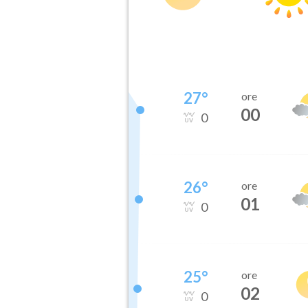
27
°
ore
00
0
26
°
ore
01
0
25
°
ore
02
0