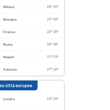
26°
35°
Milano
25°
36°
Bologna
22°
38°
Firenze
24°
38°
Roma
27°
33°
Napoli
27°
32°
Palermo
o città europee
12°
24°
Londra