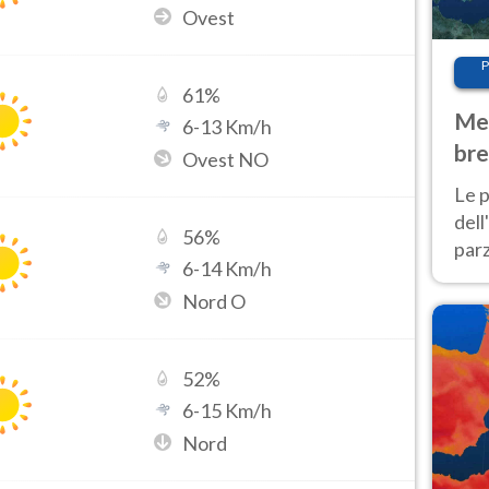
Ovest
P
61
%
Met
6
-
13
Km/h
bre
Ovest NO
Nor
Le p
dell
56
%
parz
6
-
14
Km/h
al 
Nord O
40 g
52
%
6
-
15
Km/h
Nord