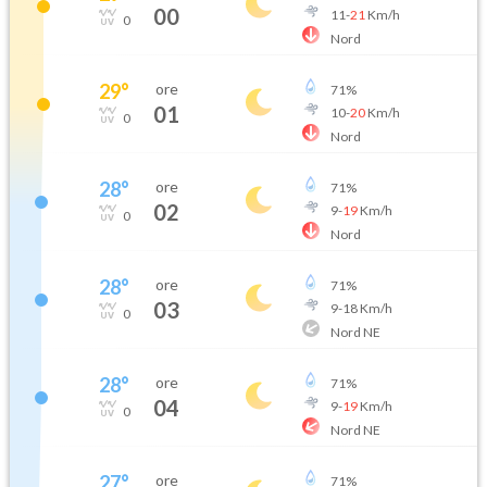
00
11
-
21
Km/h
0
Nord
29
°
ore
71
%
01
10
-
20
Km/h
0
Nord
28
°
ore
71
%
02
9
-
19
Km/h
0
Nord
28
°
ore
71
%
03
9
-
18
Km/h
0
Nord NE
28
°
ore
71
%
04
9
-
19
Km/h
0
Nord NE
27
°
ore
71
%