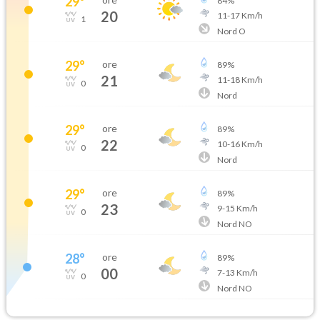
29
°
84
%
20
11
-
17
Km/h
1
Nord O
29
°
ore
89
%
21
11
-
18
Km/h
0
Nord
29
°
ore
89
%
22
10
-
16
Km/h
0
Nord
29
°
ore
89
%
23
9
-
15
Km/h
0
Nord NO
28
°
ore
89
%
00
7
-
13
Km/h
0
Nord NO