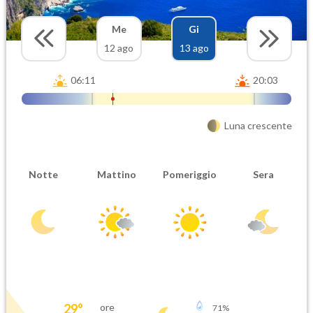
Me
Gi
12 ago
13 ago
06:11
20:03
Luna crescente
Notte
Mattino
Pomeriggio
Sera
29
°
ore
71
%