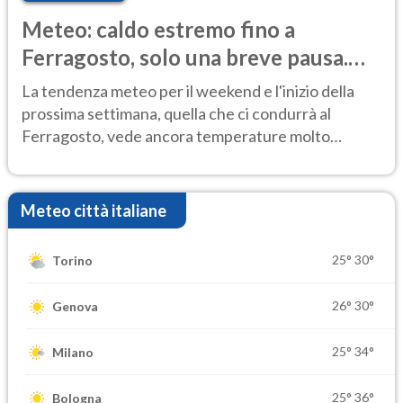
Meteo: caldo estremo fino a
Ferragosto, solo una breve pausa.
Ecco dove
La tendenza meteo per il weekend e l'inizio della
prossima settimana, quella che ci condurrà al
Ferragosto, vede ancora temperature molto
elevate
Meteo città italiane
25°
30°
Torino
26°
30°
Genova
25°
34°
Milano
25°
36°
Bologna