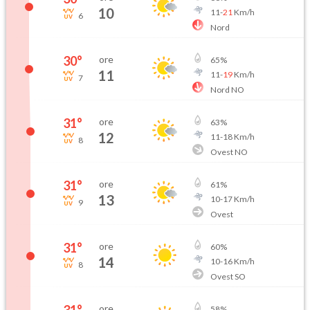
10
11
-
21
Km/h
6
Nord
30
°
ore
65
%
11
11
-
19
Km/h
7
Nord NO
31
°
ore
63
%
12
11
-
18
Km/h
8
Ovest NO
31
°
ore
61
%
13
10
-
17
Km/h
9
Ovest
31
°
ore
60
%
14
10
-
16
Km/h
8
Ovest SO
31
°
ore
58
%