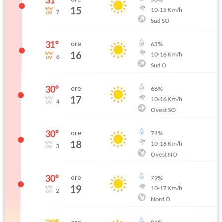
15
10
-
15
Km/h
7
Sud SO
31
°
ore
63
%
16
10
-
16
Km/h
6
Sud O
30
°
ore
68
%
17
10
-
16
Km/h
4
Ovest SO
30
°
ore
74
%
18
10
-
16
Km/h
3
Ovest NO
30
°
ore
79
%
19
10
-
17
Km/h
2
Nord O
ore