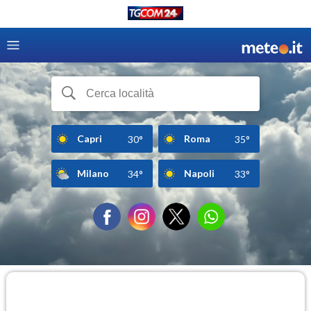
Capri
Roma
30°
35°
Milano
Napoli
34°
33°