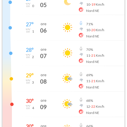
05
10
-
19
Km/h
0
Nord NE
27
°
ore
71
%
06
10
-
20
Km/h
1
Nord NE
28
°
ore
70
%
07
11
-
21
Km/h
2
Nord NE
29
°
ore
69
%
08
11
-
21
Km/h
3
Nord NE
30
°
ore
68
%
09
12
-
22
Km/h
4
Nord NE
30
°
ore
66
%