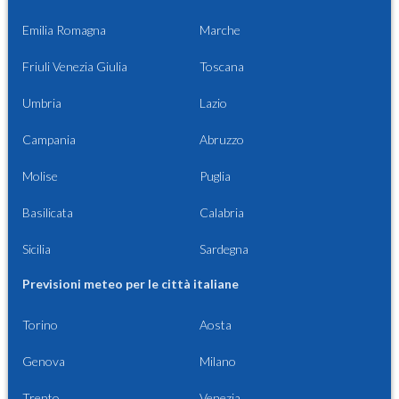
Emilia Romagna
Marche
Friuli Venezia Giulia
Toscana
Umbria
Lazio
Campania
Abruzzo
Molise
Puglia
Basilicata
Calabria
Sicilia
Sardegna
Previsioni meteo per le città italiane
Torino
Aosta
Genova
Milano
Trento
Venezia