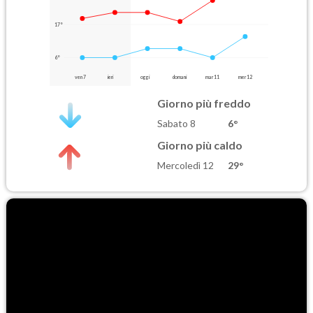
17°
6°
ven 7
ieri
oggi
domani
mar 11
mer 12
Giorno più freddo
Sabato 8
6°
Giorno più caldo
Mercoledì 12
29°