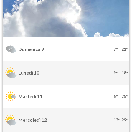
Domenica 9
9°
21°
Lunedì 10
9°
18°
Martedì 11
6°
25°
Mercoledì 12
13°
29°